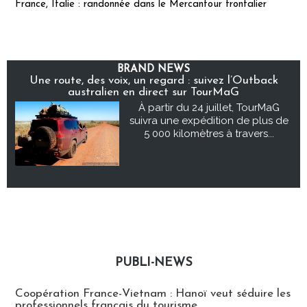
France, Italie : randonnée dans le Mercantour frontalier
BRAND NEWS
Une route, des voix, un regard : suivez l’Outback
australien en direct sur TourMaG
À partir du 24 juillet, TourMaG
suivra une expédition de plus de
5 000 kilomètres à travers...
PUBLI-NEWS
Publi-news
Coopération France-Vietnam : Hanoï veut séduire les
professionnels français du tourisme