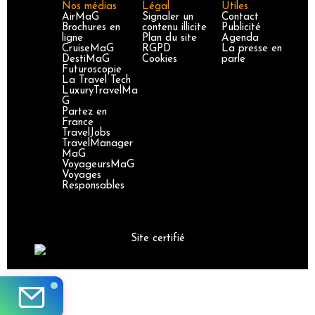
Nos médias
Légal
Utiles
AirMaG
Signaler un
Contact
Brochures en
contenu illicite
Publicité
ligne
Plan du site
Agenda
CruiseMaG
RGPD
La presse en
DestiMaG
Cookies
parle
Futuroscopie
La Travel Tech
LuxuryTravelMa
G
Partez en
France
TravelJobs
TravelManager
MaG
VoyageursMaG
Voyages
Responsables
Site certifié