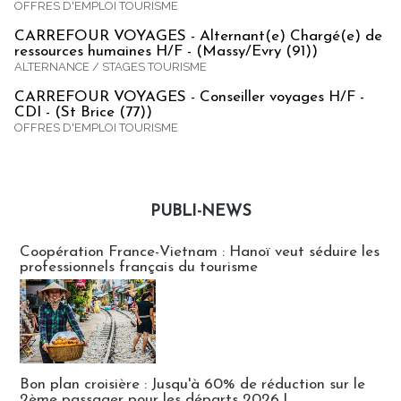
OFFRES D'EMPLOI TOURISME
CARREFOUR VOYAGES - Alternant(e) Chargé(e) de
ressources humaines H/F - (Massy/Evry (91))
ALTERNANCE / STAGES TOURISME
CARREFOUR VOYAGES - Conseiller voyages H/F -
CDI - (St Brice (77))
OFFRES D'EMPLOI TOURISME
PUBLI-NEWS
Publi-news
Coopération France-Vietnam : Hanoï veut séduire les
professionnels français du tourisme
Bon plan croisière : Jusqu'à 60% de réduction sur le
2ème passager pour les départs 2026 !