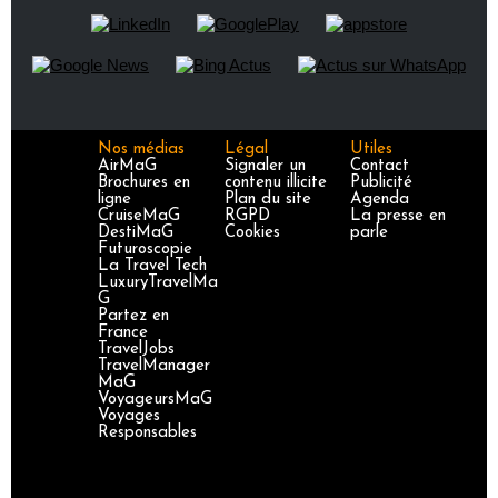
Nos médias
Légal
Utiles
AirMaG
Signaler un
Contact
Brochures en
contenu illicite
Publicité
ligne
Plan du site
Agenda
CruiseMaG
RGPD
La presse en
DestiMaG
Cookies
parle
Futuroscopie
La Travel Tech
LuxuryTravelMa
G
Partez en
France
TravelJobs
TravelManager
MaG
VoyageursMaG
Voyages
Responsables