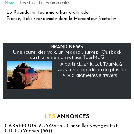
News
Les + lus
Les + commentés
Le Rwanda, un tourisme à haute altitude
France, Italie : randonnée dans le Mercantour frontalier
BRAND NEWS
Une route, des voix, un regard : suivez l’Outback
australien en direct sur TourMaG
À partir du 24 juillet, TourMaG
suivra une expédition de plus de
5 000 kilomètres à travers...
LES
ANNONCES
CARREFOUR VOYAGES - Conseiller voyages H/F -
CDD - (Vannes (56))