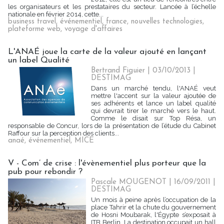
les organisateurs et les prestataires du secteur. Lancée à l’échelle
nationale en février 2014, cette...
business travel
,
événementiel
,
france
,
nouvelles technologies
,
plateforme web
,
voyage d'affaires
L'ANAÉ joue la carte de la valeur ajouté en lançant
un label Qualité
Bertrand Figuier | 03/10/2013
|
DESTIMAG
Dans un marché tendu, l'ANAÉ veut
mettre l'accent sur la valeur ajoutée de
ses adhérents et lance un label qualité
qui devrait tirer le marché vers le haut.
Comme le disait sur Top Résa, un
responsable de Concur, lors de la présentation de l’étude du Cabinet
Raffour sur la perception des clients...
anaé
,
événementiel
,
MICE
V - Com’ de crise : l'évènementiel plus porteur que la
pub pour rebondir ?
Pascale MOUGENOT | 16/09/2011
|
DESTIMAG
Un mois à peine après l’occupation de la
place Tahrir et la chute du gouvernement
de Hosni Moubarak, l'Égypte s’exposait à
ITB Berlin. La destination occupait un hall