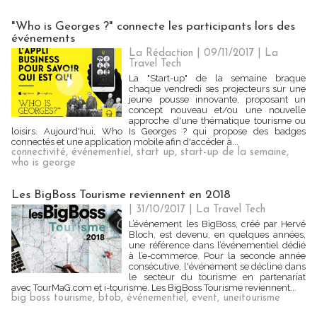
"Who is Georges ?" connecte les participants lors des
événements
La Rédaction | 09/11/2017
|
La
Travel Tech
La "Start-up" de la semaine braque
chaque vendredi ses projecteurs sur une
jeune pousse innovante, proposant un
concept nouveau et/ou une nouvelle
approche d'une thématique tourisme ou
loisirs. Aujourd'hui, Who Is Georges ? qui propose des badges
connectés et une application mobile afin d'accéder à...
connectivité
,
événementiel
,
start up
,
start-up de la semaine
,
who is george
Les BigBoss Tourisme reviennent en 2018
| 31/10/2017
|
La Travel Tech
L’événement les BigBoss, créé par Hervé
Bloch, est devenu, en quelques années,
une référence dans l’événementiel dédié
à l’e-commerce. Pour la seconde année
consécutive, l'événement se décline dans
le secteur du tourisme en partenariat
avec TourMaG.com et i-tourisme. Les BigBoss Tourisme reviennent...
big boss tourisme
,
btob
,
événementiel
,
event
,
uneitourisme