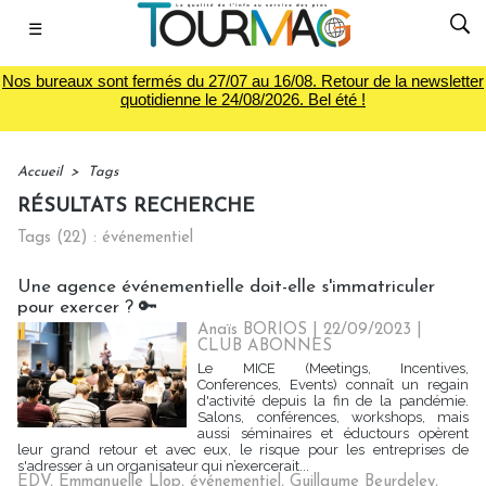
☰
Nos bureaux sont fermés du 27/07 au 16/08. Retour de la newsletter
quotidienne le 24/08/2026. Bel été !
Accueil
>
Tags
RÉSULTATS RECHERCHE
Tags (22) : événementiel
Une agence événementielle doit-elle s'immatriculer
pour exercer ? 🔑
Anaïs BORIOS
| 22/09/2023
|
CLUB ABONNES
Le MICE (Meetings, Incentives,
Conferences, Events) connaît un regain
d'activité depuis la fin de la pandémie.
Salons, conférences, workshops, mais
aussi séminaires et éductours opèrent
leur grand retour et avec eux, le risque pour les entreprises de
s'adresser à un organisateur qui n’exercerait...
EDV
,
Emmanuelle Llop
,
événementiel
,
Guillaume Beurdeley
,