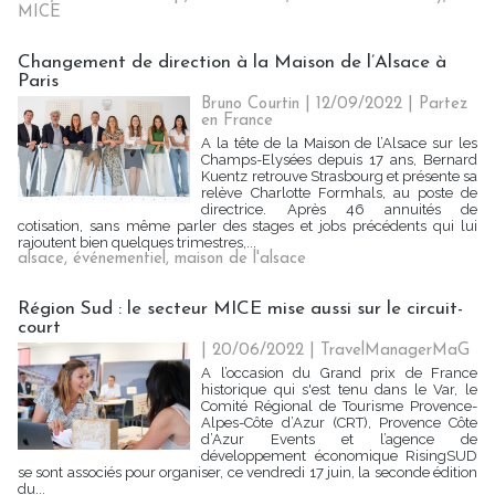
MICE
Changement de direction à la Maison de l’Alsace à
Paris
Bruno Courtin
| 12/09/2022
|
Partez
en France
A la tête de la Maison de l’Alsace sur les
Champs-Elysées depuis 17 ans, Bernard
Kuentz retrouve Strasbourg et présente sa
relève Charlotte Formhals, au poste de
directrice. Après 46 annuités de
cotisation, sans même parler des stages et jobs précédents qui lui
rajoutent bien quelques trimestres,...
alsace
,
événementiel
,
maison de l'alsace
Région Sud : le secteur MICE mise aussi sur le circuit-
court
| 20/06/2022
|
TravelManagerMaG
A l’occasion du Grand prix de France
historique qui s'est tenu dans le Var, le
Comité Régional de Tourisme Provence-
Alpes-Côte d’Azur (CRT), Provence Côte
d’Azur Events et l’agence de
développement économique RisingSUD
se sont associés pour organiser, ce vendredi 17 juin, la seconde édition
du...