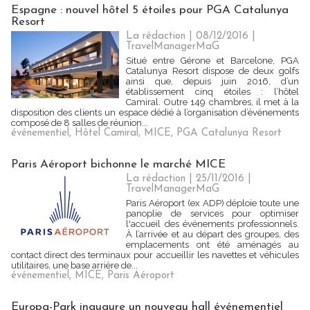
Espagne : nouvel hôtel 5 étoiles pour PGA Catalunya
Resort
La rédaction | 08/12/2016
|
TravelManagerMaG
Situé entre Gérone et Barcelone, PGA
Catalunya Resort dispose de deux golfs
ainsi que, depuis juin 2016, d’un
établissement cinq étoiles : l’hôtel
Camiral. Outre 149 chambres, il met à la
disposition des clients un espace dédié à l’organisation d’événements
composé de 8 salles de réunion...
événementiel
,
Hôtel Camiral
,
MICE
,
PGA Catalunya Resort
Paris Aéroport bichonne le marché MICE
La rédaction | 25/11/2016
|
TravelManagerMaG
Paris Aéroport (ex ADP) déploie toute une
panoplie de services pour optimiser
l'accueil des événements professionnels.
À l’arrivée et au départ des groupes, des
emplacements ont été aménagés au
contact direct des terminaux pour accueillir les navettes et véhicules
utilitaires, une base arrière de...
événementiel
,
MICE
,
Paris Aéroport
Europa-Park inaugure un nouveau hall événementiel