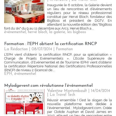
Inaugurée le 6 octobre, la Galerie devient
un lieu de rencontres et d’événements
réguliers pour le réseau professionnel
constitué par Hervé Bloch, fondateur des
BigBoss et président de DGTV. En
attendant la nouvelle édition des "BigBoss
font du ski" du 9 au 11 décembre aux Arcs, Hervé Bloch a...
événementiel
,
hervé bloch
,
la galerie
,
les bigboss
Formation : l'EPH obtient la certification RNCP
La Rédaction
| 08/07/2014
|
Formation
L'EPH vient d'obtenir la certification RNCP, pour sa spécialisation «
Chargé de Projets Evénementiels ». L’Ecole Supérieure de
Communication, d’Evénementiel et de Tourisme (EPH) vient d’obtenir
la certification Répertoire National des Certifications Professionnelles
(RNCP) de niveau 2 (licence) de...
EPH
,
événementiel
Mylodgevent.com révolutionne l’événementiel
Valentine Montembault | 14/04/2014
|
La Travel Tech
Réussir ensemble ! C’est le slogan de la
nouvelle plateforme web dédiée à
l'événementiel : Mylodgevent.com. Créée
par Clotide Auphan et David James en
2012, elle est un lieu de rencontres entre