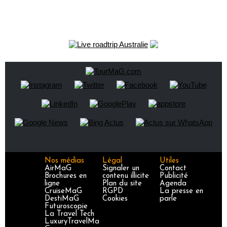
Nos médias
Légal
Utiles
AirMaG
Signaler un
Contact
Brochures en
contenu illicite
Publicité
ligne
Plan du site
Agenda
CruiseMaG
RGPD
La presse en
DestiMaG
Cookies
parle
Futuroscopie
La Travel Tech
LuxuryTravelMa