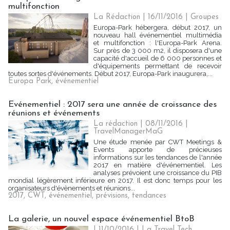
multifonction
La Rédaction
| 16/11/2016
|
Groupes
Europa-Park hébergera, début 2017, un
nouveau hall événementiel multimédia
et multifonction : l'Europa-Park Arena.
Sur près de 3 000 m2, il disposera d'une
capacité d'accueil de 6 000 personnes et
d'équipements permettant de recevoir
toutes sortes d'événements. Début 2017, Europa-Park inaugurera,...
Europa Park
,
événementiel
Evénementiel : 2017 sera une année de croissance des
réunions et événements
La rédaction | 08/11/2016
|
TravelManagerMaG
Une étude menée par CWT Meetings &
Events apporte de précieuses
informations sur les tendances de l'année
2017 en matière d'événementiel. Les
analyses prévoient une croissance du PIB
mondial légèrement inférieure en 2017. Il est donc temps pour les
organisateurs d'évènements et réunions...
2017
,
CWT
,
événementiel
,
prévisions
,
tendances
La galerie, un nouvel espace événementiel BtoB
| 11/10/2016
|
La Travel Tech