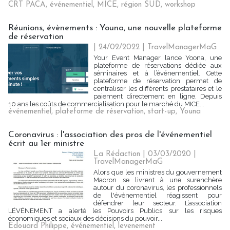
CRT PACA
,
événementiel
,
MICE
,
région SUD
,
workshop
Réunions, évènements : Youna, une nouvelle plateforme
de réservation
| 24/02/2022
|
TravelManagerMaG
Your Event Manager lance Yoona, une
plateforme de réservations dédiée aux
séminaires et à l’événementiel. Cette
plateforme de réservation permet de
centraliser les différents prestataires et le
paiement directement en ligne. Depuis
10 ans les coûts de commercialisation pour le marché du MICE...
événementiel
,
plateforme de réservation
,
start-up
,
Youna
Coronavirus : l'association des pros de l'événementiel
écrit au 1er ministre
La Rédaction
| 03/03/2020
|
TravelManagerMaG
Alors que les ministres du gouvernement
Macron se livrent à une surenchère
autour du coronavirus, les professionnels
de l'événementiel réagissent pour
défendrer leur secteur. L’association
LÉVÉNEMENT a alerté les Pouvoirs Publics sur les risques
économiques et sociaux des décisions du pouvoir...
Édouard Philippe
,
événementiel
,
levenement