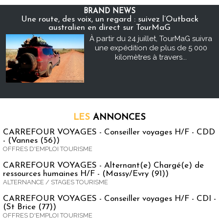
BRAND NEWS
Une route, des voix, un regard : suivez l’Outback
australien en direct sur TourMaG
À partir du 24 juillet, TourMaG suivra
une expédition de plus de 5 000
kilomètres à travers...
LES
ANNONCES
CARREFOUR VOYAGES - Conseiller voyages H/F - CDD
- (Vannes (56))
OFFRES D'EMPLOI TOURISME
CARREFOUR VOYAGES - Alternant(e) Chargé(e) de
ressources humaines H/F - (Massy/Evry (91))
ALTERNANCE / STAGES TOURISME
CARREFOUR VOYAGES - Conseiller voyages H/F - CDI -
(St Brice (77))
OFFRES D'EMPLOI TOURISME