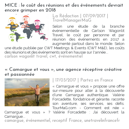
MICE : le coût des réunions et des événements devrait
encore grimper en 2018
La Rédaction
| 07/09/2017
|
TravelManagerMaG
Selon une étude de la branche
événementielle de Carlson Wagonlit
Travel, le coût par personne et par
réunion des événements en 2017 a
augmenté partout dans le monde. Selon
une étude publiée par CWT Meetings & Events (CWT M&E), les coûts
des réunions et des événements sont en hausse sur l'année...
carlson wagonlit travel
,
cwt
,
événementiel
« Camargue et vous », une agence réceptive créative
et passionnée
| 17/03/2017
|
Partez en France
« Camargue et vous » propose une offre
sur-mesure pour aller à la découverte
d’une Camargue authentique. Valérie
Forcadette, fondatrice et gérante, raconte
son aventure, ses services, ses défis.
TourMaG.com - Comment est née «
Camargue et vous » ? Valérie Forcadette : J’ai découvert la
Camargue...
camargue
,
événementiel
,
receptif France
,
unetravelinfrancefr