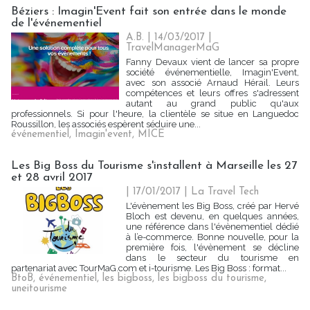
Béziers : Imagin'Event fait son entrée dans le monde
de l'événementiel
A.B. | 14/03/2017
|
TravelManagerMaG
Fanny Devaux vient de lancer sa propre
société événementielle, Imagin'Event,
avec son associé Arnaud Hérail. Leurs
compétences et leurs offres s'adressent
autant au grand public qu'aux
professionnels. Si pour l'heure, la clientèle se situe en Languedoc
Roussillon, les associés espèrent séduire une...
événementiel
,
Imagin'event
,
MICE
Les Big Boss du Tourisme s'installent à Marseille les 27
et 28 avril 2017
| 17/01/2017
|
La Travel Tech
L'évènement les Big Boss, créé par Hervé
Bloch est devenu, en quelques années,
une référence dans l'évènementiel dédié
à l’e-commerce. Bonne nouvelle, pour la
première fois, l'évènement se décline
dans le secteur du tourisme en
partenariat avec TourMaG.com et i-tourisme. Les Big Boss : format...
BtoB
,
événementiel
,
les bigboss
,
les bigboss du tourisme
,
uneitourisme