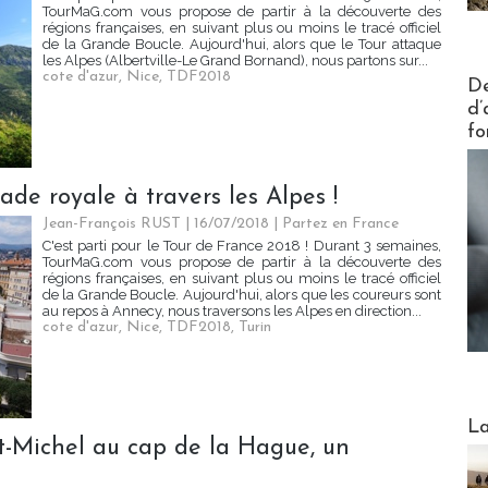
TourMaG.com vous propose de partir à la découverte des
régions françaises, en suivant plus ou moins le tracé officiel
de la Grande Boucle. Aujourd'hui, alors que le Tour attaque
les Alpes (Albertville-Le Grand Bornand), nous partons sur...
cote d'azur
,
Nice
,
TDF2018
Actus V
De
d’
fo
de royale à travers les Alpes !
Jean-François RUST | 16/07/2018
|
Partez en France
C'est parti pour le Tour de France 2018 ! Durant 3 semaines,
TourMaG.com vous propose de partir à la découverte des
régions françaises, en suivant plus ou moins le tracé officiel
de la Grande Boucle. Aujourd'hui, alors que les coureurs sont
au repos à Annecy, nous traversons les Alpes en direction...
cote d'azur
,
Nice
,
TDF2018
,
Turin
Webinai
La
-Michel au cap de la Hague, un