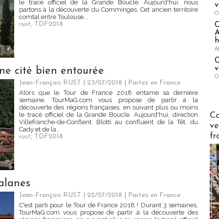
le tracé officiel de la Grande Boucle. Aujourd'hui, nous
v
partons à la découverte du Comminges. Cet ancien territoire
O
comtal entre Toulouse...
rust
,
TDF2018
A
h
A
C
v
une cité bien entourée
O
Jean-François RUST | 23/07/2018
|
Partez en France
Alors que le Tour de France 2018 entame sa dernière
semaine, TourMaG.com vous propose de partir à la
découverte des régions françaises, en suivant plus ou moins
Publi-n
Co
le tracé officiel de la Grande Boucle. Aujourd'hui, direction
Villefranche-de-Conflent. Blotti au confluent de la Têt, du
ve
Cady et de la...
fr
rust
,
TDF2018
talanes
Jean-François RUST | 22/07/2018
|
Partez en France
C'est parti pour le Tour de France 2018 ! Durant 3 semaines,
TourMaG.com vous propose de partir à la découverte des