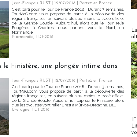
Jean-François RUST | 12/07/2018
|
Partez en France
C'est parti pour le Tour de France 2018 ! Durant 3 semaines,
TourMaG.com vous propose de partir à la découverte des
régions françaises, en suivant plus ou moins le tracé officiel
de la Grande Boucle. Aujourd'hui, alors que le Tour relie
Fougères à Chartres, nous partons vers le Nord, en
DESTI
Le
Normandie,...
al
Normandie
,
TDF2018
 le Finistère, une plongée intime dans
Jean-François RUST | 12/07/2018
|
Partez en France
C'est parti pour le Tour de France 2018 ! Durant 3 semaines,
TourMaG.com vous propose de partir à la découverte des
régions françaises, en suivant plus ou moins le tracé officiel
de la Grande Boucle. Aujourd'hui, cap sur le Finistère, alors
que les cyclistes vont relier Brest à Mûr-de-Bretagne. Le...
Bretagne
,
TDF2018
Product
IF
Li
v