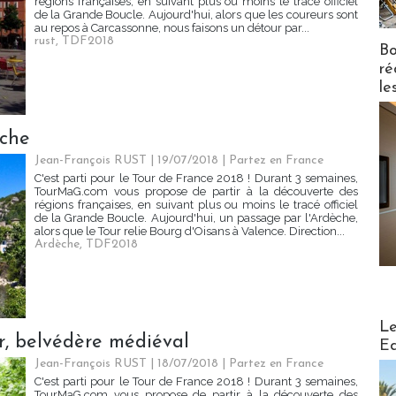
régions françaises, en suivant plus ou moins le tracé officiel
de la Grande Boucle. Aujourd'hui, alors que les coureurs sont
au repos à Carcassonne, nous faisons un détour par...
rust
,
TDF2018
Bo
ré
le
èche
Jean-François RUST | 19/07/2018
|
Partez en France
C'est parti pour le Tour de France 2018 ! Durant 3 semaines,
TourMaG.com vous propose de partir à la découverte des
régions françaises, en suivant plus ou moins le tracé officiel
de la Grande Boucle. Aujourd'hui, un passage par l'Ardèche,
alors que le Tour relie Bourg d'Oisans à Valence. Direction...
Ardèche
,
TDF2018
Distribu
Le
, belvédère médiéval
Ed
Jean-François RUST | 18/07/2018
|
Partez en France
C'est parti pour le Tour de France 2018 ! Durant 3 semaines,
TourMaG.com vous propose de partir à la découverte des