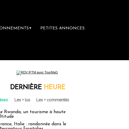
BONNEMENTS
PETITES ANNONCES
▼
DERNIÈRE
HEURE
News
Les + lus
Les + commentés
e Rwanda, un tourisme à haute
ltitude
rance, Italie : randonnée dans le
ercantour frontalier