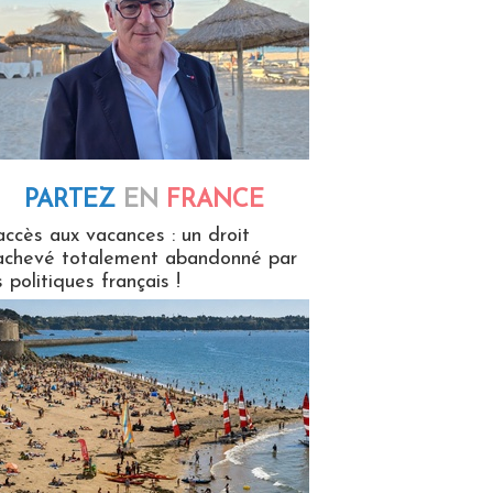
PARTEZ
EN
FRANCE
 en France
accès aux vacances : un droit
achevé totalement abandonné par
s politiques français !