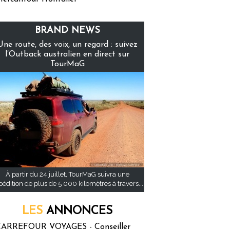
BRAND NEWS
Une route, des voix, un regard : suivez
l’Outback australien en direct sur
TourMaG
À partir du 24 juillet, TourMaG suivra une
pédition de plus de 5 000 kilomètres à travers...
LES
ANNONCES
ARREFOUR VOYAGES - Conseiller