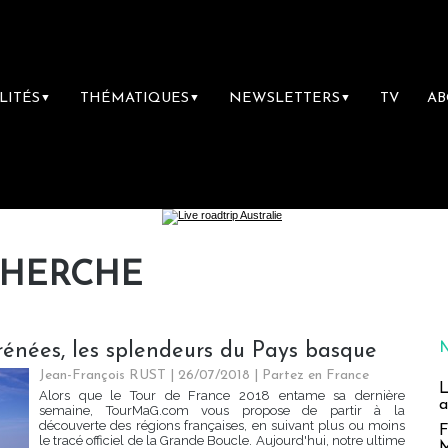
LITÉS
THÉMATIQUES
NEWSLETTERS
TV
A
▼
▼
▼
CHERCHE
rénées, les splendeurs du Pays basque
Jean-François RUST | 26/07/2018
|
Partez en France
L
Alors que le Tour de France 2018 entame sa dernière
a
semaine, TourMaG.com vous propose de partir à la
découverte des régions françaises, en suivant plus ou moins
F
le tracé officiel de la Grande Boucle. Aujourd'hui, notre ultime
M