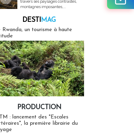
travers ses paysages contrastés,
montagnes imposantes,...
DESTI
MAG
MAG
 Rwanda, un tourisme à haute
titude
PRODUCTION
ion
TM : lancement des "Escales
ttéraires", la première librairie du
oyage