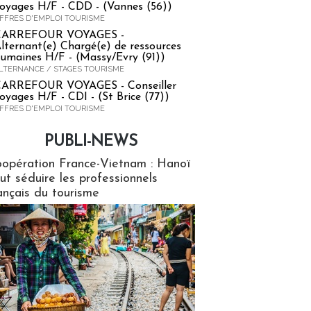
oyages H/F - CDD - (Vannes (56))
FFRES D'EMPLOI TOURISME
CARREFOUR VOYAGES -
lternant(e) Chargé(e) de ressources
umaines H/F - (Massy/Evry (91))
LTERNANCE / STAGES TOURISME
ARREFOUR VOYAGES - Conseiller
oyages H/F - CDI - (St Brice (77))
FFRES D'EMPLOI TOURISME
PUBLI-NEWS
ews
opération France-Vietnam : Hanoï
ut séduire les professionnels
ançais du tourisme