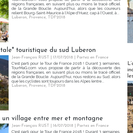
régions françaises, en suivant plus ou moins le tracé officiel
de la Grande Boucle. Aujourd'hui, alors que les coureurs
relient Bourg-Saint-Maurice à l'Alpe d'Huez, cap à l'Ouest, à...
Luberon
,
Provence
,
TDF2018
itale" touristique du sud Luberon
Jean-François RUST | 17/07/2018
|
Partez en France
Partez
L’
C'est parti pour le Tour de France 2018 ! Durant 3 semaines,
TourMaG.com vous propose de partir à la découverte des
in
régions françaises, en suivant plus ou moins le tracé officiel
le
de la Grande Boucle. Aujourd'hui, nous restons au Sud, alors
que les cyclistes sont toujours dans les Alpes (entre...
Luberon
,
Provence
,
TDF2018
, un village entre mer et montagne
Jean-François RUST | 16/07/2018
|
Partez en France
C'est parti pour le Tour de France 2018 ! Durant 3 semaines,