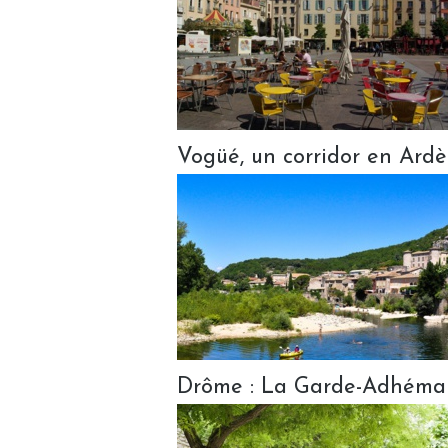
Vogüé, un corridor en Ard
Drôme : La Garde-Adhémar