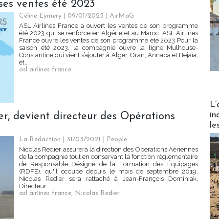
ses ventes été 2023
Céline Eymery
| 09/01/2023
|
AirMaG
ASL Airlines France a ouvert les ventes de son programme
été 2023 qui se renforce en Algérie et au Maroc. ASL Airlines
France ouvre les ventes de son programme été 2023 Pour la
saison été 2023, la compagnie ouvre la ligne Mulhouse-
Constantine qui vient s’ajouter à Alger, Oran, Annaba et Bejaïa,
et...
asl airlines france
Partez
L’
in
er, devient directeur des Opérations
le
La Rédaction
| 31/03/2021
|
People
Nicolas Redier assurera la direction des Opérations Aériennes
de la compagnie tout en conservant la fonction réglementaire
de Responsable Désigné de la Formation des Équipages
(RDFE), qu'il occupe depuis le mois de septembre 2019.
Nicolas Redier sera rattaché à Jean-François Dominiak,
Directeur...
asl airlines france
,
Nicolas Redier