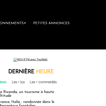
BONNEMENTS
PETITES ANNONCES
▼
DERNIÈRE
HEURE
News
Les + lus
Les + commentés
e Rwanda, un tourisme à haute
ltitude
rance, Italie : randonnée dans le
ercantour frontalier