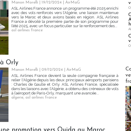
Manon Morelli
| 19/12/2024
|
AirMaG
v
O
ASL Airlines France annonce un programme été 2025 enrichi
avec des vols renforcés vers l’Algérie, une liaison maintenue
vers le Maroc et deux avions basés en région. ASL Airlines
A
France a dévoilé la première partie de son programme pour
h
l’été 2025, avec un focus particulier sur le renforcement des...
A
asl airlines france
C
v
O
 à Orly
Publi-n
Co
Manon Morelli
| 09/12/2024
|
AirMaG
ve
ASL Airlines France devient la seule compagnie française à
relier l'Algérie depuis les deux principaux aéroports parisiens
fr
: Charles de Gaulle et Orly. ASL Airlines France, spécialisée
dans les liaisons avec l’Algérie, a obtenu des créneaux de vols
à l’aéroport de Paris-Orly, marquant une avancée...
algerie
,
asl airlines france
 une promotion vers Oujda au Maroc