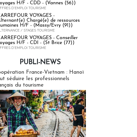
oyages H/F - CDD - (Vannes (56))
FFRES D'EMPLOI TOURISME
CARREFOUR VOYAGES -
lternant(e) Chargé(e) de ressources
umaines H/F - (Massy/Evry (91))
LTERNANCE / STAGES TOURISME
ARREFOUR VOYAGES - Conseiller
oyages H/F - CDI - (St Brice (77))
FFRES D'EMPLOI TOURISME
PUBLI-NEWS
ews
opération France-Vietnam : Hanoï
ut séduire les professionnels
ançais du tourisme