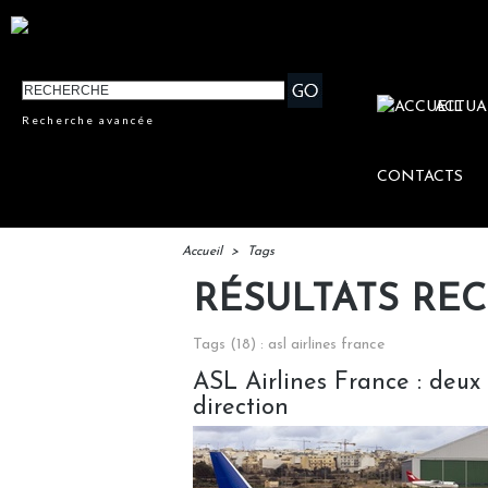
ACTUA
Recherche avancée
CONTACTS
Accueil
>
Tags
RÉSULTATS RE
Tags (18) : asl airlines france
ASL Airlines France : deu
direction