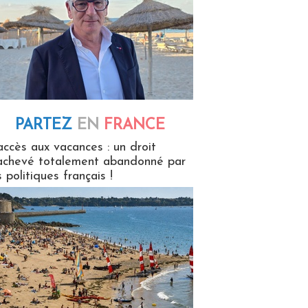
PARTEZ
EN
FRANCE
 en France
accès aux vacances : un droit
achevé totalement abandonné par
s politiques français !