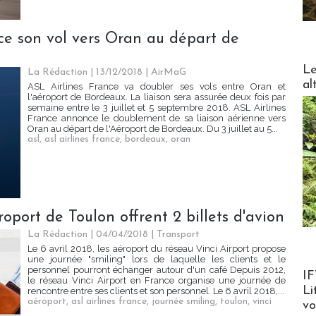
ce son vol vers Oran au départ de
DESTI
Le
La Rédaction
| 13/12/2018
|
AirMaG
al
ASL Airlines France va doubler ses vols entre Oran et
l'aéroport de Bordeaux. La liaison sera assurée deux fois par
semaine entre le 3 juillet et 5 septembre 2018. ASL Airlines
France annonce le doublement de sa liaison aérienne vers
Oran au départ de l'Aéroport de Bordeaux. Du 3 juillet au 5...
asl
,
asl airlines france
,
bordeaux
,
oran
roport de Toulon offrent 2 billets d'avion
La Rédaction
| 04/04/2018
|
Transport
Le 6 avril 2018, les aéroport du réseau Vinci Airport propose
une journée "smiling" lors de laquelle les clients et le
personnel pourront échanger autour d'un café Depuis 2012,
Product
IF
le réseau Vinci Airport en France organise une journée de
Li
rencontre entre ses clients et son personnel. Le 6 avril 2018,...
aéroport
,
asl airlines france
,
journée smiling
,
toulon
,
vinci
v