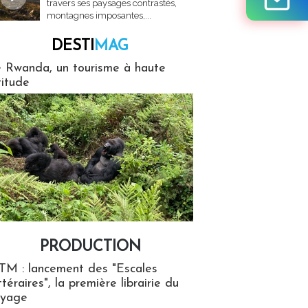
travers ses paysages contrastés,
montagnes imposantes,...
DESTI
MAG
MAG
 Rwanda, un tourisme à haute
titude
PRODUCTION
ion
TM : lancement des "Escales
ttéraires", la première librairie du
oyage