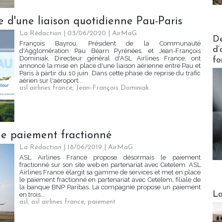
e d'une liaison quotidienne Pau-Paris
La Rédaction
| 03/06/2020
|
AirMaG
Actus V
De
François Bayrou, Président de la Communauté
d’
d'Agglomération Pau Béarn Pyrénées, et Jean-François
Dominiak, Directeur général d'ASL Airlines France, ont
fo
annoncé la mise en place d'une liaison aérienne entre Pau et
Paris à partir du 10 juin. Dans cette phase de reprise du trafic
aérien sur l'aéroport...
asl airlines france
,
Jean-François Dominiak
le paiement fractionné
La Rédaction
| 18/06/2019
|
AirMaG
ASL Airlines France propose désormais le paiement
fractionné sur son site web en partenariat avec Cetelem. ASL
Airlines France élargit sa gamme de services et met en place
le paiement fractionné en partenariat avec Cetelem, filiale de
la banque BNP Paribas. La compagnie propose un paiement
Webinai
La
en trois...
asl
,
asl airlines france
,
paiement