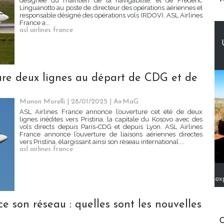
désignée du maintien de la navigabilité, et de Frédéric
Linguanotto au poste de directeur des opérations aériennes et
responsable désigné des opérations vols (RDOV). ASL Airlines
France a...
asl airlines france
ure deux lignes au départ de CDG et de
Manon Morelli
| 28/01/2025
|
AirMaG
ASL Airlines France annonce l’ouverture cet été de deux
lignes inédites vers Pristina, la capitale du Kosovo avec des
vols directs depuis Paris-CDG et depuis Lyon. ASL Airlines
France annonce l’ouverture de liaisons aériennes directes
vers Pristina, élargissant ainsi son réseau international....
asl airlines france
ex
e son réseau : quelles sont les nouvelles
C