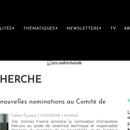
LITÉS
THÉMATIQUES
NEWSLETTERS
TV
A
▼
▼
▼
CHERCHE
x nouvelles nominations au Comité de
L
Céline Eymery
| 13/01/2026
|
AirMaG
a
ASL Airlines France annonce la nomination d’Amandine
F
Patruno au poste de directrice technique et responsable
M