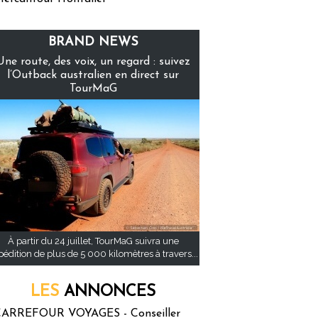
BRAND NEWS
Une route, des voix, un regard : suivez
l’Outback australien en direct sur
TourMaG
À partir du 24 juillet, TourMaG suivra une
pédition de plus de 5 000 kilomètres à travers...
LES
ANNONCES
ARREFOUR VOYAGES - Conseiller