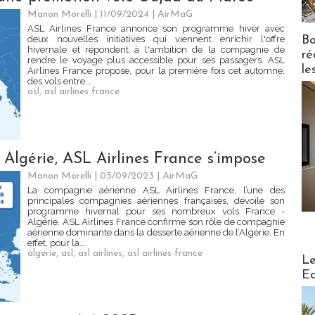
Manon Morelli
| 11/09/2024
|
AirMaG
ASL Airlines France annonce son programme hiver avec
Bo
deux nouvelles initiatives qui viennent enrichir l'offre
hivernale et répondent à l'ambition de la compagnie de
ré
rendre le voyage plus accessible pour ses passagers. ASL
le
Airlines France propose, pour la première fois cet automne,
des vols entre...
asl
,
asl airlines france
 Algérie, ASL Airlines France s’impose
Manon Morelli
| 05/09/2023
|
AirMaG
La compagnie aérienne ASL Airlines France, l’une des
principales compagnies aériennes françaises, dévoile son
programme hivernal pour ses nombreux vols France -
Algérie. ASL Airlines France confirme son rôle de compagnie
aérienne dominante dans la desserte aérienne de l’Algérie. En
effet, pour la...
algerie
,
asl
,
asl airlines
,
asl airlines france
Distribu
Le
Ed