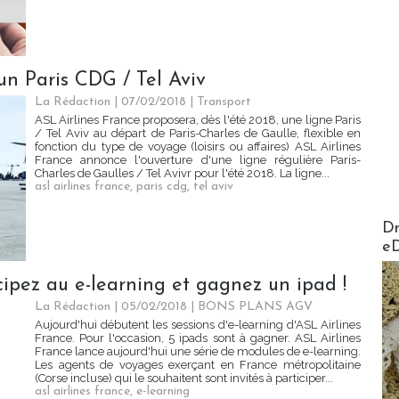
un Paris CDG / Tel Aviv
La Rédaction
| 07/02/2018
|
Transport
ASL Airlines France proposera, dès l'été 2018, une ligne Paris
/ Tel Aviv au départ de Paris-Charles de Gaulle, flexible en
fonction du type de voyage (loisirs ou affaires) ASL Airlines
France annonce l'ouverture d'une ligne régulière Paris-
Charles de Gaulles / Tel Avivr pour l'été 2018. La ligne...
asl airlines france
,
paris cdg
,
tel aviv
AirMa
Dr
e
cipez au e-learning et gagnez un ipad !
La Rédaction
| 05/02/2018
|
BONS PLANS AGV
Aujourd'hui débutent les sessions d'e-learning d'ASL Airlines
France. Pour l'occasion, 5 ipads sont à gagner. ASL Airlines
France lance aujourd'hui une série de modules de e-learning.
Les agents de voyages exerçant en France métropolitaine
(Corse incluse) qui le souhaitent sont invités à participer...
asl airlines france
,
e-learning