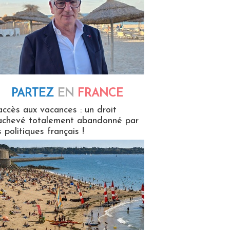
PARTEZ
EN
FRANCE
 en France
accès aux vacances : un droit
achevé totalement abandonné par
s politiques français !