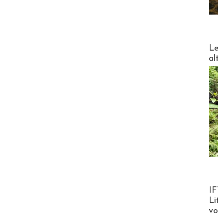
DESTI
Le
al
Product
IF
Li
v