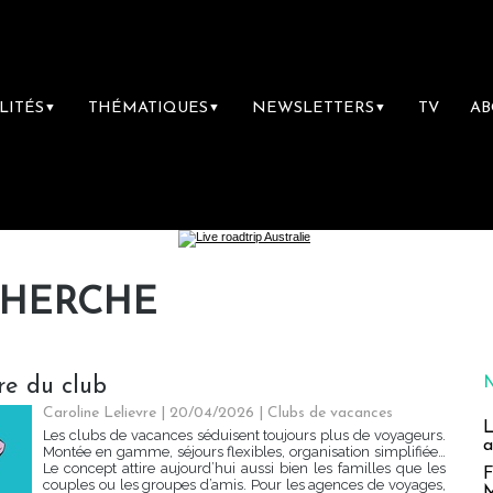
LITÉS
THÉMATIQUES
NEWSLETTERS
TV
A
▼
▼
▼
CHERCHE
re du club
Caroline Lelievre
| 20/04/2026
|
Clubs de vacances
L
Les clubs de vacances séduisent toujours plus de voyageurs.
a
Montée en gamme, séjours flexibles, organisation simplifiée…
Le concept attire aujourd’hui aussi bien les familles que les
F
couples ou les groupes d’amis. Pour les agences de voyages,
M