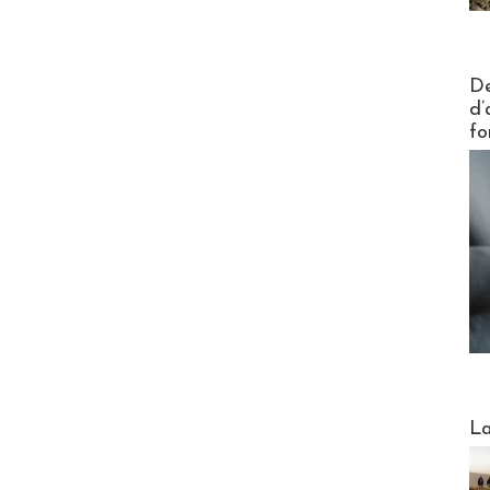
Actus V
De
d’
fo
Webinai
La