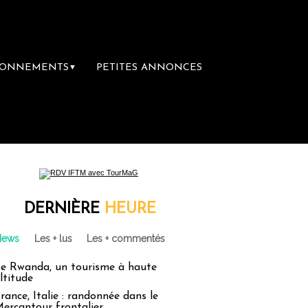
BONNEMENTS
PETITES ANNONCES
▼
DERNIÈRE
HEURE
News
Les + lus
Les + commentés
e Rwanda, un tourisme à haute
ltitude
rance, Italie : randonnée dans le
ercantour frontalier