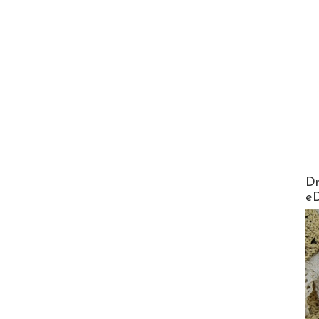
AirMa
Dr
e