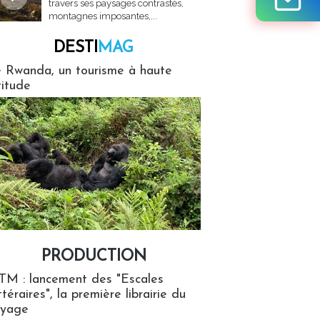
travers ses paysages contrastés,
montagnes imposantes,...
DESTI
MAG
MAG
 Rwanda, un tourisme à haute
titude
PRODUCTION
ion
TM : lancement des "Escales
ttéraires", la première librairie du
oyage