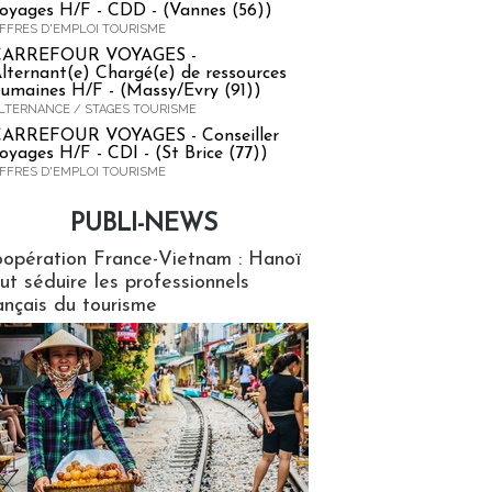
oyages H/F - CDD - (Vannes (56))
FFRES D'EMPLOI TOURISME
CARREFOUR VOYAGES -
lternant(e) Chargé(e) de ressources
umaines H/F - (Massy/Evry (91))
LTERNANCE / STAGES TOURISME
ARREFOUR VOYAGES - Conseiller
oyages H/F - CDI - (St Brice (77))
FFRES D'EMPLOI TOURISME
PUBLI-NEWS
ews
opération France-Vietnam : Hanoï
ut séduire les professionnels
ançais du tourisme