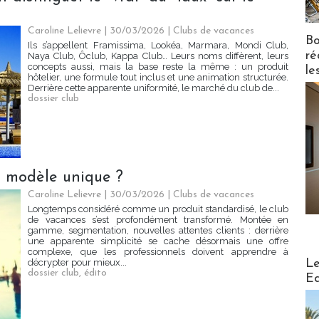
Caroline Lelievre
| 30/03/2026
|
Clubs de vacances
Bo
Ils s’appellent Framissima, Lookéa, Marmara, Mondi Club,
ré
Naya Club, Ôclub, Kappa Club… Leurs noms diffèrent, leurs
concepts aussi, mais la base reste la même : un produit
le
hôtelier, une formule tout inclus et une animation structurée.
Derrière cette apparente uniformité, le marché du club de...
dossier club
un modèle unique ?
Caroline Lelievre
| 30/03/2026
|
Clubs de vacances
Longtemps considéré comme un produit standardisé, le club
de vacances s’est profondément transformé. Montée en
gamme, segmentation, nouvelles attentes clients : derrière
une apparente simplicité se cache désormais une offre
complexe, que les professionnels doivent apprendre à
Distribu
Le
décrypter pour mieux...
dossier club
,
édito
Ed