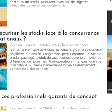
c’est aussi un produit rassurant, avec peu de litiges et...
club
,
clubs de vacances
,
dossier club
curiser les stocks face à la concurrence
nationaux ?
Caroline Lelievre
| 16/04/2026
|
Clubs de vacances
Sur le bassin méditerranéen, la bataille pour les capacités
hôtelières s’intensifie. Longtemps perçu comme un simple
produit packagé, le club de vacances est devenu un levier de
différenciation pour les tour-opérateurs, français comme
internationaux. Dans un marché désormais extrêmement...
concurrence
,
dossier club
ex
, ces professionnels garants du concept
Caroline Lelievre
| 07/04/2026
|
Clubs de vacances
C