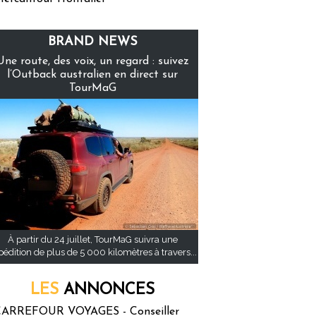
BRAND NEWS
Une route, des voix, un regard : suivez
l’Outback australien en direct sur
TourMaG
À partir du 24 juillet, TourMaG suivra une
pédition de plus de 5 000 kilomètres à travers...
LES
ANNONCES
ARREFOUR VOYAGES - Conseiller