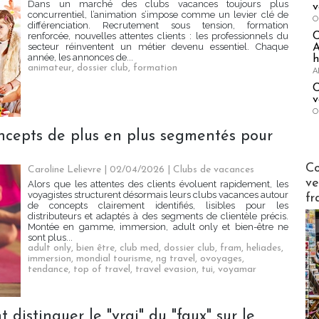
Dans un marché des clubs vacances toujours plus
v
concurrentiel, l’animation s’impose comme un levier clé de
O
différenciation. Recrutement sous tension, formation
renforcée, nouvelles attentes clients : les professionnels du
secteur réinventent un métier devenu essentiel. Chaque
A
année, les annonces de...
h
animateur
,
dossier club
,
formation
A
C
v
O
ncepts de plus en plus segmentés pour
Publi-n
Co
Caroline Lelievre
| 02/04/2026
|
Clubs de vacances
ve
Alors que les attentes des clients évoluent rapidement, les
voyagistes structurent désormais leurs clubs vacances autour
fr
de concepts clairement identifiés, lisibles pour les
distributeurs et adaptés à des segments de clientèle précis.
Montée en gamme, immersion, adult only et bien-être ne
sont plus...
adult only
,
bien être
,
club med
,
dossier club
,
fram
,
heliades
,
immersion
,
mondial tourisme
,
ng travel
,
ovoyages
,
tendance
,
top of travel
,
travel evasion
,
tui
,
voyamar
distinguer le "vrai" du "faux" sur le