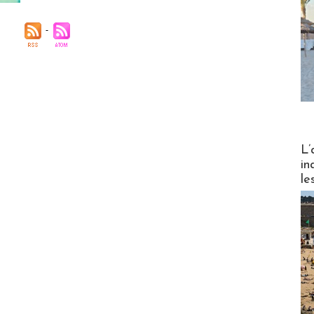
Partez
L’
in
le