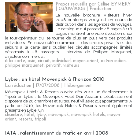
Propos recueillis par Céline EYMERY
| 03/09/2008
|
Production
La nouvelle brochure Visiteurs hiver
2008-printemps 2009 est en cours de
distribution dans les agences de voyages.
Le catalogue qui passe de 48 pages à 116
pages montrent une vraie évolution chez
le tour-opérateur qui se tourne de plus en plus vers des produits
individuels. En nouveauté notamment : des circuits privatifs et des
séjours à la carte sans oublier les circuits accompagnés limités
désormais à 26 passagers. L'interview de Philippe Marquenet,
directeur commercial.
à la carte
,
asie
,
circuit
,
individuel
,
moyen-orient
,
océan indien
,
philippe marquenet
,
privatif
,
visiteurs
Lybie : un hôtel Mövenpick à l’horizon 2010
La rédaction | 17/07/2008
|
Hébergement
Mövenpick Hotels & Resorts ouvrira dès 2010 un établissement à
Tripoli en Lybie : le Mövenpick Hotel Diar Assalam. L'établissement
disposera de 20 chambres et suites, neuf villas et 213 appartements. A
partir de 2010, les Mövenpick Hotels & Resorts seront également
présents en Lybie. Un...
chambre
,
hôtel
,
lybie
,
mövenpick
,
mövenpick hotels
,
moyen-
orient
,
resorts
,
tripoli
IATA : ralentissement du trafic en avril 2008