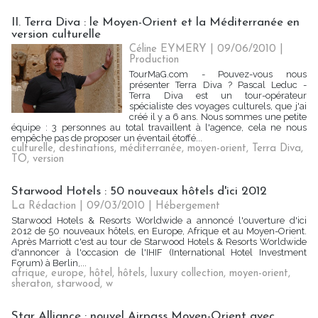
II. Terra Diva : le Moyen-Orient et la Méditerranée en
version culturelle
Céline EYMERY | 09/06/2010
|
Production
TourMaG.com - Pouvez-vous nous
présenter Terra Diva ? Pascal Leduc -
Terra Diva est un tour-opérateur
spécialiste des voyages culturels, que j'ai
créé il y a 6 ans. Nous sommes une petite
équipe : 3 personnes au total travaillent à l'agence, cela ne nous
empêche pas de proposer un éventail étoffé...
culturelle
,
destinations
,
méditerranée
,
moyen-orient
,
Terra Diva
,
TO
,
version
Starwood Hotels : 50 nouveaux hôtels d'ici 2012
La Rédaction | 09/03/2010
|
Hébergement
Starwood Hotels & Resorts Worldwide a annoncé l'ouverture d'ici
2012 de 50 nouveaux hôtels, en Europe, Afrique et au Moyen-Orient.
Après Marriott c'est au tour de Starwood Hotels & Resorts Worldwide
d'annoncer à l'occasion de l'IHIF (International Hotel Investment
Forum) à Berlin,...
afrique
,
europe
,
hôtel
,
hôtels
,
luxury collection
,
moyen-orient
,
sheraton
,
starwood
,
w
Star Alliance : nouvel Airpass Moyen-Orient avec