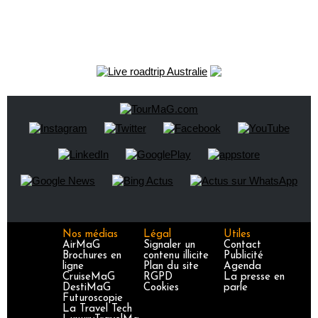
Nos médias
Légal
Utiles
AirMaG
Signaler un
Contact
Brochures en
contenu illicite
Publicité
ligne
Plan du site
Agenda
CruiseMaG
RGPD
La presse en
DestiMaG
Cookies
parle
Futuroscopie
La Travel Tech