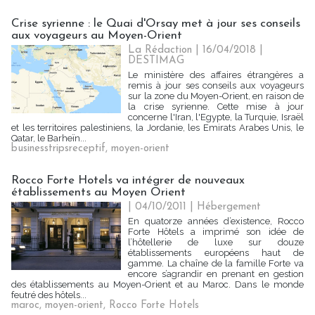
Crise syrienne : le Quai d'Orsay met à jour ses conseils
aux voyageurs au Moyen-Orient
La Rédaction
| 16/04/2018
|
DESTIMAG
Le ministère des affaires étrangères a
remis à jour ses conseils aux voyageurs
sur la zone du Moyen-Orient, en raison de
la crise syrienne. Cette mise à jour
concerne l'Iran, l'Egypte, la Turquie, Israël
et les territoires palestiniens, la Jordanie, les Emirats Arabes Unis, le
Qatar, le Barheïn...
businesstripsreceptif
,
moyen-orient
Rocco Forte Hotels va intégrer de nouveaux
établissements au Moyen Orient
| 04/10/2011
|
Hébergement
En quatorze années d’existence, Rocco
Forte Hôtels a imprimé son idée de
l’hôtellerie de luxe sur douze
établissements européens haut de
gamme. La chaîne de la famille Forte va
encore s’agrandir en prenant en gestion
des établissements au Moyen-Orient et au Maroc. Dans le monde
feutré des hôtels...
maroc
,
moyen-orient
,
Rocco Forte Hotels