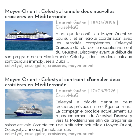
Moyen-Orient : Celestyal annule deux nouvelles
croisières en Méditerranée
Laurent Guéna
| 18/03/2026
|
CruiseMaG
Alors que le conflit au Moyen-Orient se
poursuit, et en étroite coordination avec
les autorités compétentes, Celestyal
Cruises a dû retarder le repositionnement
du Celestyal Discovery avant le début de
son programme en Méditerranée. Celestyal, dont les deux bateaux
sont toujours immobilisés à Dubaï...
celestyal
,
crise golfe
,
croisieres
,
moyen-orient
Moyen-Orient : Celestyal contraint d'annuler deux
croisières en Méditerranée
Laurent Guéna
| 10/03/2026
|
CruiseMaG
Celestyal a décidé d’annuler deux
croisières prévues en mer Égée en mars.
La compagnie procède actuellement au
repositionnement du Celestyal Discovery
vers la Méditerranée afin de préparer sa
saison estivale. Compte tenu de la situation actuelle au Moyen-Orient,
Celestyal a annoncé l’annulation des...
celestyal
,
crise golfe
,
croisieres
,
moyen-orient