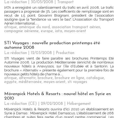
La rédaction | 30/05/2008
|
Transport
IATA a enregistré un ralentissement du trafic en avril 2008. Le trafic
passagers a progressé de 3%. Les coefficients de remplissage sont en
recul de 1,5 point. Giovanni Bisignani, président de l'association
souligne que la "tendance va vers le bas". L’Association du Transport
Aérien International...
afrique
,
amérique du nord
,
association transport aérien
,
compagnie aérienne
,
europe
,
iata
,
moyen-orient
STI Voyages : nouvelle production printemps été
automne 2008
La rédaction | 12/03/2008
|
Production
STI Voyages vient de faire paraître ses brochures Printemps Eté
Automne 2008. La production Méditerranée s’enrichit de nombreux
nouveaux hôtels à Anavyssos, sur l’île d’Eubée et à Santorin. La
brochure « Alternativ » présente également pour la première fois de
nouveaux petits hôtels de charme à...
afirque
,
alternativ
,
brochure
,
brochure en ligne
,
catalogue
,
egypte
,
méditerranée
,
moyen-orient
,
sti voyages
Mövenpick Hotels & Resorts : nouvel hôtel en Syrie en
2010
La rédaction (CE) | 29/02/2008
|
Hébergement
Mövenpick Hotels & Resorts ouvrira d'ici 2010 un établissement en
Syrie à Damas : Mövenpick Hotel Damascus. L'établissement de 268
chambres et suites fera partie d’un grand centre commercial. Les