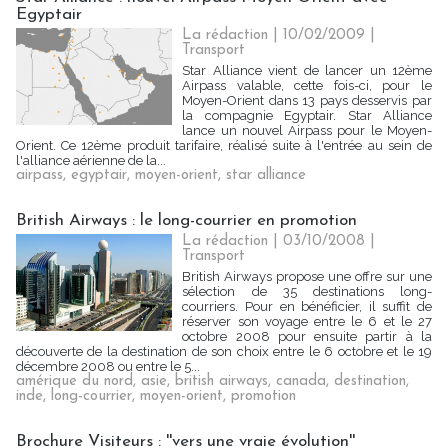
Egyptair
La rédaction | 10/02/2009
|
Transport
Star Alliance vient de lancer un 12ème
Airpass valable, cette fois-ci, pour le
Moyen-Orient dans 13 pays desservis par
la compagnie Egyptair. Star Alliance
lance un nouvel Airpass pour le Moyen-
Orient. Ce 12ème produit tarifaire, réalisé suite à l'entrée au sein de
l'alliance aérienne de la...
airpass
,
egyptair
,
moyen-orient
,
star alliance
British Airways : le long-courrier en promotion
La rédaction | 03/10/2008
|
Transport
British Airways propose une offre sur une
sélection de 35 destinations long-
courriers. Pour en bénéficier, il suffit de
réserver son voyage entre le 6 et le 27
octobre 2008 pour ensuite partir à la
découverte de la destination de son choix entre le 6 octobre et le 19
décembre 2008 ou entre le 5...
amérique du nord
,
asie
,
british airways
,
canada
,
destination
,
inde
,
long-courrier
,
moyen-orient
,
promotion
Brochure Visiteurs : ''vers une vraie évolution''