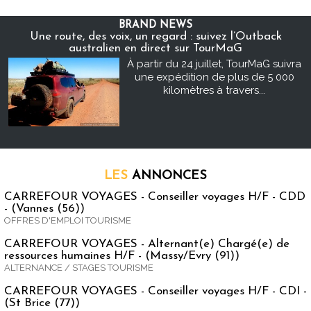
BRAND NEWS
Une route, des voix, un regard : suivez l’Outback
australien en direct sur TourMaG
À partir du 24 juillet, TourMaG suivra
une expédition de plus de 5 000
kilomètres à travers...
LES
ANNONCES
CARREFOUR VOYAGES - Conseiller voyages H/F - CDD
- (Vannes (56))
OFFRES D'EMPLOI TOURISME
CARREFOUR VOYAGES - Alternant(e) Chargé(e) de
ressources humaines H/F - (Massy/Evry (91))
ALTERNANCE / STAGES TOURISME
CARREFOUR VOYAGES - Conseiller voyages H/F - CDI -
(St Brice (77))