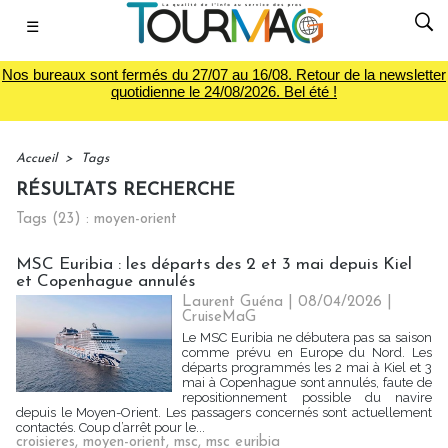
☰
Nos bureaux sont fermés du 27/07 au 16/08. Retour de la newsletter
quotidienne le 24/08/2026. Bel été !
Accueil
>
Tags
RÉSULTATS RECHERCHE
Tags (23) : moyen-orient
MSC Euribia : les départs des 2 et 3 mai depuis Kiel
et Copenhague annulés
Laurent Guéna
| 08/04/2026
|
CruiseMaG
Le MSC Euribia ne débutera pas sa saison
comme prévu en Europe du Nord. Les
départs programmés les 2 mai à Kiel et 3
mai à Copenhague sont annulés, faute de
repositionnement possible du navire
depuis le Moyen-Orient. Les passagers concernés sont actuellement
contactés. Coup d’arrêt pour le...
croisieres
,
moyen-orient
,
msc
,
msc euribia