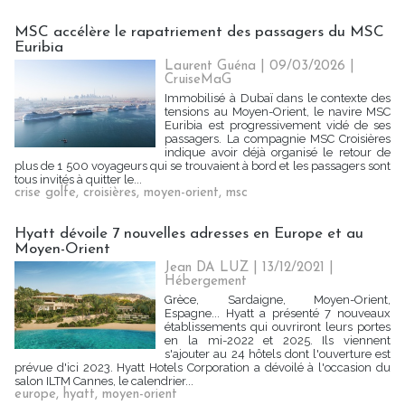
MSC accélère le rapatriement des passagers du MSC
Euribia
Laurent Guéna
| 09/03/2026
|
CruiseMaG
Immobilisé à Dubaï dans le contexte des
tensions au Moyen-Orient, le navire MSC
Euribia est progressivement vidé de ses
passagers. La compagnie MSC Croisières
indique avoir déjà organisé le retour de
plus de 1 500 voyageurs qui se trouvaient à bord et les passagers sont
tous invités à quitter le...
crise golfe
,
croisières
,
moyen-orient
,
msc
Hyatt dévoile 7 nouvelles adresses en Europe et au
Moyen-Orient
Jean DA LUZ
| 13/12/2021
|
Hébergement
Grèce, Sardaigne, Moyen-Orient,
Espagne... Hyatt a présenté 7 nouveaux
établissements qui ouvriront leurs portes
en la mi-2022 et 2025. Ils viennent
s'ajouter au 24 hôtels dont l'ouverture est
prévue d'ici 2023. Hyatt Hotels Corporation a dévoilé à l'occasion du
salon ILTM Cannes, le calendrier...
europe
,
hyatt
,
moyen-orient