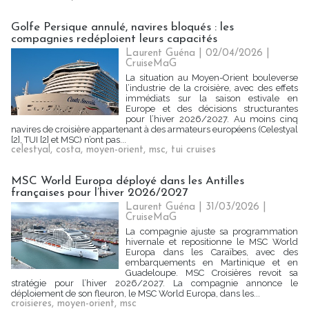
Golfe Persique annulé, navires bloqués : les
compagnies redéploient leurs capacités
Laurent Guéna
| 02/04/2026
|
CruiseMaG
La situation au Moyen-Orient bouleverse
l’industrie de la croisière, avec des effets
immédiats sur la saison estivale en
Europe et des décisions structurantes
pour l’hiver 2026/2027. Au moins cinq
navires de croisière appartenant à des armateurs européens (Celestyal
[2], TUI [2] et MSC) n’ont pas...
celestyal
,
costa
,
moyen-orient
,
msc
,
tui cruises
MSC World Europa déployé dans les Antilles
françaises pour l’hiver 2026/2027
Laurent Guéna
| 31/03/2026
|
CruiseMaG
La compagnie ajuste sa programmation
hivernale et repositionne le MSC World
Europa dans les Caraïbes, avec des
embarquements en Martinique et en
Guadeloupe. MSC Croisières revoit sa
stratégie pour l’hiver 2026/2027. La compagnie annonce le
déploiement de son fleuron, le MSC World Europa, dans les...
croisieres
,
moyen-orient
,
msc