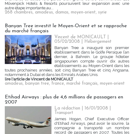
Mövenpick Hotels & Resorts poursuivent leur expansion avec une
autre étape importante au...
268 chambres
,
amadeus
,
damas
,
moyen-orient
,
syrie
Banyan Tree investit le Moyen-Orient et se rapproche
du marché français
Vincent de MONICAULT |
05/02/2008
|
Hébergement
Banyan Tree a inauguré son premier
établissement dans le Golfe Persique l’an
dernier, à Bahreïn. Le groupe hôtelier
singapourien compte ouvrir dix autres
établissements au Moyen-Orient dans les
toutes prochaines années, soit cinq Banyan Tree et cinq Angsana,
notamment à Dubaï et dans les Emirats Arabes Unis.
lire l'article de Vincent de MONICAULT
amadeus
,
banyan tree
,
france
,
marché français
,
moyen-orient
Etihad Airways : plus de 4,6 millions de passagers en
2007
La rédaction | 16/01/2008
|
Transport
James Hogan, Chief Executive Officer
d'Etihad Airways, peut avoir le sourire, la
compagnie a transporté un nombre
record de passagers en 2007. Toutes les