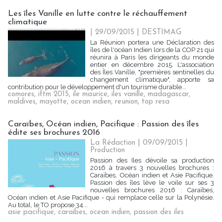
Les îles Vanille en lutte contre le réchauffement
climatique
| 29/09/2015
|
DESTIMAG
La Réunion portera une Déclaration des
îles de l'océan Indien lors de la COP 21 qui
réunira à Paris les dirigeants du monde
entier en décembre 2015. L'association
des Îles Vanille, "premières sentinelles du
changement climatique", apporte sa
contribution pour le développement d'un tourisme durable...
comores
,
iftm 2015
,
ile maurice
,
iles vanille
,
madagascar
,
maldives
,
mayotte
,
ocean indien
,
reunion
,
top resa
Caraïbes, Océan indien, Pacifique : Passion des îles
édite ses brochures 2016
La Rédaction
| 09/09/2015
|
Production
Passion des Iles dévoile sa production
2016 à travers 3 nouvelles brochures :
Caraïbes, Océan indien et Asie Pacifique.
Passion des îles lève le voile sur ses 3
nouvelles brochures 2016 : Caraïbes,
Océan indien et Asie Pacifique - qui remplace celle sur la Polynésie.
Au total, le TO propose 34...
asie pacifique
,
caraibes
,
ocean indien
,
passion des iles