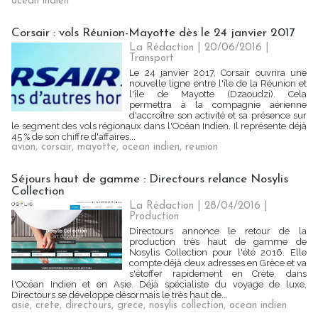
ocean indien
Corsair : vols Réunion-Mayotte dès le 24 janvier 2017
La Rédaction
| 20/06/2016
|
Transport
Le 24 janvier 2017, Corsair ouvrira une
nouvelle ligne entre l'île de la Réunion et
l'île de Mayotte (Dzaoudzi). Cela
permettra à la compagnie aérienne
d'accroître son activité et sa présence sur
le segment des vols régionaux dans l'Océan Indien. Il représente déjà
45 % de son chiffre d'affaires...
avion
,
corsair
,
mayotte
,
ocean indien
,
reunion
Séjours haut de gamme : Directours relance Nosylis
Collection
La Rédaction
| 28/04/2016
|
Production
Directours annonce le retour de la
production très haut de gamme de
Nosylis Collection pour l'été 2016. Elle
compte déjà deux adresses en Grèce et va
s'étoffer rapidement en Crète, dans
l'Océan Indien et en Asie. Déjà spécialiste du voyage de luxe,
Directours se développe désormais le très haut de...
asie
,
crete
,
directours
,
grece
,
nosylis collection
,
ocean indien