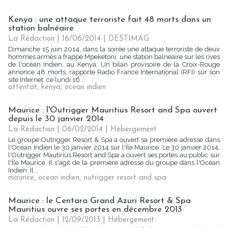
Kenya : une attaque terroriste fait 48 morts dans un
station balnéaire
La Rédaction
| 16/06/2014
|
DESTIMAG
Dimanche 15 juin 2014, dans la soirée une attaque terroriste de deux
hommes armés a frappé Mpeketoni, une station balnéaire sur les rives
de l'océan Indien, au Kenya. Un bilan provisoire de la Croix-Rouge
annonce 48 morts, rapporte Radio France International (RFI) sur son
site Internet, ce lundi 16...
attentat
,
kenya
,
ocean indien
Maurice : l'Outrigger Mauritius Resort and Spa ouvert
depuis le 30 janvier 2014
La Rédaction
| 06/02/2014
|
Hébergement
Le groupe Outrigger Resort & Spa a ouvert sa première adresse dans
l'Océan Indien le 30 janvier 2014 sur l'Île Maurice. Le 30 janvier 2014,
l'Outrigger Mautirius Resort and Spa a ouvert ses portes au public sur
l'Île Maurice. Il s'agit de la première adresse du groupe dans l'Océan
Indien. Il...
maurice
,
ocean indien
,
outrigger resort and spa
Maurice : le Centara Grand Azuri Resort & Spa
Mauritius ouvre ses portes en décembre 2013
La Rédaction
| 12/09/2013
|
Hébergement