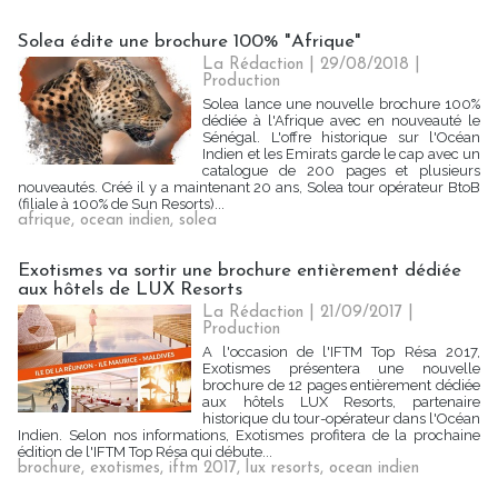
Solea édite une brochure 100% "Afrique"
La Rédaction
| 29/08/2018
|
Production
Solea lance une nouvelle brochure 100%
dédiée à l'Afrique avec en nouveauté le
Sénégal. L'offre historique sur l'Océan
Indien et les Emirats garde le cap avec un
catalogue de 200 pages et plusieurs
nouveautés. Créé il y a maintenant 20 ans, Solea tour opérateur BtoB
(filiale à 100% de Sun Resorts)...
afrique
,
ocean indien
,
solea
Exotismes va sortir une brochure entièrement dédiée
aux hôtels de LUX Resorts
La Rédaction
| 21/09/2017
|
Production
A l'occasion de l'IFTM Top Résa 2017,
Exotismes présentera une nouvelle
brochure de 12 pages entièrement dédiée
aux hôtels LUX Resorts, partenaire
historique du tour-opérateur dans l'Océan
Indien. Selon nos informations, Exotismes profitera de la prochaine
édition de l'IFTM Top Résa qui débute...
brochure
,
exotismes
,
iftm 2017
,
lux resorts
,
ocean indien