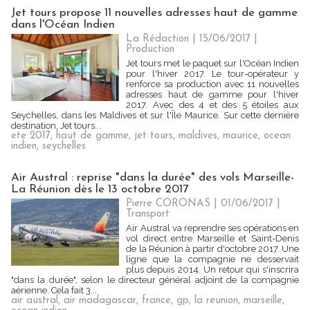
Jet tours propose 11 nouvelles adresses haut de gamme
dans l'Océan Indien
La Rédaction
| 15/06/2017
|
Production
Jet tours met le paquet sur l'Océan Indien
pour l'hiver 2017. Le tour-opérateur y
renforce sa production avec 11 nouvelles
adresses haut de gamme pour l'hiver
2017. Avec des 4 et des 5 étoiles aux
Seychelles, dans les Maldives et sur l'Île Maurice. Sur cette dernière
destination, Jet tours...
ete 2017
,
haut de gamme
,
jet tours
,
maldives
,
maurice
,
ocean
indien
,
seychelles
Air Austral : reprise "dans la durée" des vols Marseille-
La Réunion dès le 13 octobre 2017
Pierre CORONAS | 01/06/2017
|
Transport
Air Austral va reprendre ses opérations en
vol direct entre Marseille et Saint-Denis
de la Réunion à partir d'octobre 2017. Une
ligne que la compagnie ne desservait
plus depuis 2014. Un retour qui s'inscrira
"dans la durée", selon le directeur général adjoint de la compagnie
aérienne. Cela fait 3...
air austral
,
air madagascar
,
france
,
gp
,
la reunion
,
marseille
,