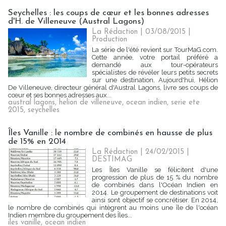
Seychelles : les coups de cœur et les bonnes adresses
d'H. de Villeneuve (Austral Lagons)
La Rédaction
| 03/08/2015
|
Production
La série de l'été revient sur TourMaG.com.
Cette année, votre portail préféré a
demandé aux tour-opérateurs
spécialistes de révéler leurs petits secrets
sur une destination. Aujourd'hui, Hélion
De Villeneuve, directeur général d'Austral Lagons, livre ses coups de
cœur et ses bonnes adresses aux...
austral lagons
,
helion de villeneuve
,
ocean indien
,
serie ete
2015
,
seychelles
Îles Vanille : le nombre de combinés en hausse de plus
de 15% en 2014
La Rédaction
| 24/02/2015
|
DESTIMAG
Les Îles Vanille se félicitent d'une
progression de plus de 15 % du nombre
de combinés dans l'Océan Indien en
2014. Le groupement de destinations voit
ainsi sont objectif se concrétiser. En 2014,
le nombre de combinés qui intègrent au moins une île de l'océan
Indien membre du groupement des Îles...
iles vanille
,
ocean indien