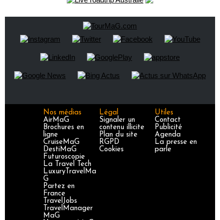
Nos médias
Légal
Utiles
AirMaG
Signaler un
Contact
Brochures en
contenu illicite
Publicité
ligne
Plan du site
Agenda
CruiseMaG
RGPD
La presse en
DestiMaG
Cookies
parle
Futuroscopie
La Travel Tech
LuxuryTravelMa
G
Partez en
France
TravelJobs
TravelManager
MaG