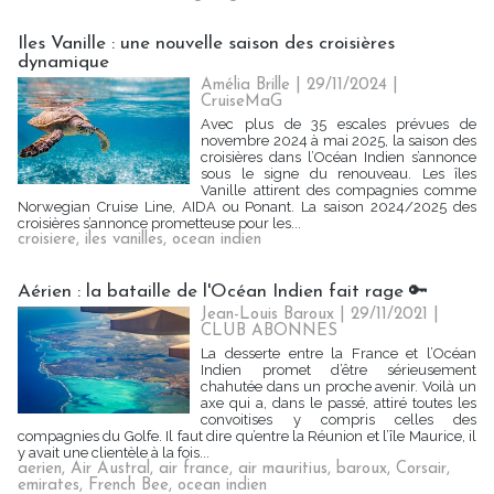
Iles Vanille : une nouvelle saison des croisières
dynamique
Amélia Brille
| 29/11/2024
|
CruiseMaG
Avec plus de 35 escales prévues de
novembre 2024 à mai 2025, la saison des
croisières dans l’Océan Indien s’annonce
sous le signe du renouveau. Les îles
Vanille attirent des compagnies comme
Norwegian Cruise Line, AIDA ou Ponant. La saison 2024/2025 des
croisières s’annonce prometteuse pour les...
croisiere
,
iles vanilles
,
ocean indien
Aérien : la bataille de l'Océan Indien fait rage 🔑
Jean-Louis Baroux | 29/11/2021
|
CLUB ABONNES
La desserte entre la France et l’Océan
Indien promet d’être sérieusement
chahutée dans un proche avenir. Voilà un
axe qui a, dans le passé, attiré toutes les
convoitises y compris celles des
compagnies du Golfe. Il faut dire qu’entre la Réunion et l’île Maurice, il
y avait une clientèle à la fois...
aerien
,
Air Austral
,
air france
,
air mauritius
,
baroux
,
Corsair
,
emirates
,
French Bee
,
ocean indien