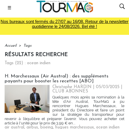
☰
Nos bureaux sont fermés du 27/07 au 16/08. Retour de la newsletter
quotidienne le 24/08/2026. Bel été !
Accueil
>
Tags
RÉSULTATS RECHERCHE
Tags (22) : ocean indien
H. Marchessaux (Air Austral) : des suppléments
payants pour booster les recettes [ABO]
Christophe HARDIN
| 05/03/2025
|
CLUB ABONNES
Quelques mois après sa nomination à la
tête d’Air Austral, TourMaG a pu
rencontrer Hugues Marchessaux, le
président du Directoire et faire un point
sur la stratégie du transporteur pour
revenir à l’équilibre et préparer l’avenir. Vous pouvez acheter cet
article à l'unité pour le prix de 3,99 € en...
air austral
,
airbus
,
boeing
,
hugues marchessaux
,
ocean indien