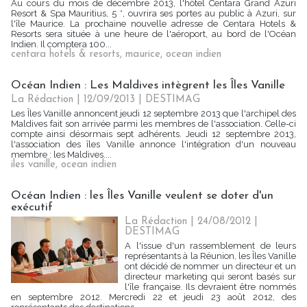
Au cours du mois de décembre 2013, l'hôtel Centara Grand Azuri
Resort & Spa Mauritius, 5 *, ouvrira ses portes au public à Azuri, sur
l'île Maurice. La prochaine nouvelle adresse de Centara Hotels &
Resorts sera située à une heure de l'aéroport, au bord de l'Océan
Indien. Il comptera 100...
centara hotels & resorts
,
maurice
,
ocean indien
Océan Indien : Les Maldives intègrent les Îles Vanille
La Rédaction
| 12/09/2013
|
DESTIMAG
Les Îles Vanille annoncent jeudi 12 septembre 2013 que l'archipel des
Maldives fait son arrivée parmi les membres de l'association. Celle-ci
compte ainsi désormais sept adhérents. Jeudi 12 septembre 2013,
l'association des îles Vanille annonce l'intégration d'un nouveau
membre : les Maldives....
iles vanille
,
ocean indien
Océan Indien : les Îles Vanille veulent se doter d'un
exécutif
La Rédaction
| 24/08/2012
|
DESTIMAG
A l'issue d'un rassemblement de leurs
représentants à la Réunion, les Îles Vanille
ont décidé de nommer un directeur et un
directeur marketing qui seront basés sur
l'île française. Ils devraient être nommés
en septembre 2012. Mercredi 22 et jeudi 23 août 2012, des