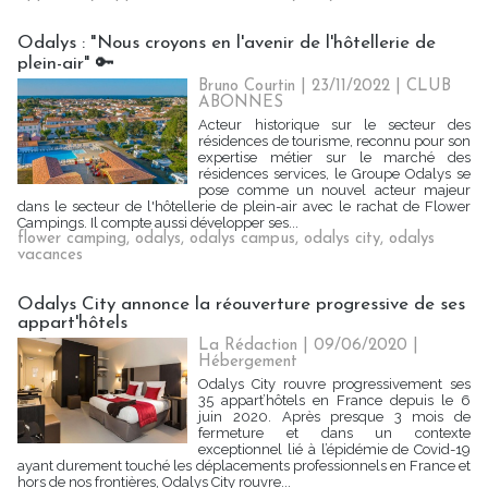
Odalys : "Nous croyons en l'avenir de l'hôtellerie de
plein-air" 🔑
Bruno Courtin
| 23/11/2022
|
CLUB
ABONNES
Acteur historique sur le secteur des
résidences de tourisme, reconnu pour son
expertise métier sur le marché des
résidences services, le Groupe Odalys se
pose comme un nouvel acteur majeur
dans le secteur de l'hôtellerie de plein-air avec le rachat de Flower
Campings. Il compte aussi développer ses...
flower camping
,
odalys
,
odalys campus
,
odalys city
,
odalys
vacances
Odalys City annonce la réouverture progressive de ses
appart'hôtels
La Rédaction
| 09/06/2020
|
Hébergement
Odalys City rouvre progressivement ses
35 appart’hôtels en France depuis le 6
juin 2020. Après presque 3 mois de
fermeture et dans un contexte
exceptionnel lié à l’épidémie de Covid-19
ayant durement touché les déplacements professionnels en France et
hors de nos frontières, Odalys City rouvre...