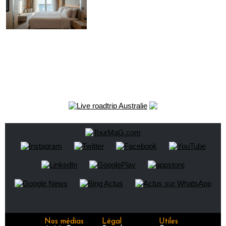
Nos médias
Légal
Utiles