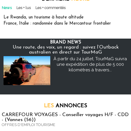
News
Les + lus
Les + commentés
Le Rwanda, un tourisme à haute altitude
France, Italie : randonnée dans le Mercantour frontalier
BRAND NEWS
Une route, des voix, un regard : suivez l’Outback
australien en direct sur TourMaG
À partir du 24 juillet, TourMaG suivra
une expédition de plus de 5 000
kilomètres à travers...
LES
ANNONCES
CARREFOUR VOYAGES - Conseiller voyages H/F - CDD
- (Vannes (56))
OFFRES D'EMPLOI TOURISME