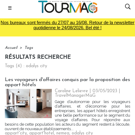
☰
Nos bureaux sont fermés du 27/07 au 16/08. Retour de la newsletter
quotidienne le 24/08/2026. Bel été !
Accueil
>
Tags
RÉSULTATS RECHERCHE
Tags (4) : odalys city
Les voyageurs d'affaires conquis par la proposition des
appart hôtels
Caroline Lelievre
| 03/05/2023
|
TravelManagerMaG
Gage d’autonomie pour les voyageurs
d’affaires, et d’économie pour les
entreprises, les appart hôtels enregistrent
une belle performance sur le segment du
voyage d’affaires. Pour répondre aux
besoins de cette population les acteurs du segment restent à l’écoute,
ouvrent de nouveaux établissements...
appart'city
,
appart'hotel
,
nemea
,
odalys city