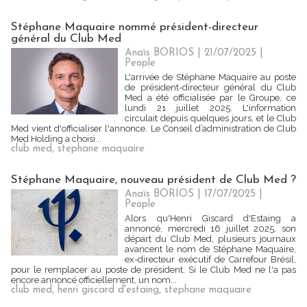
Stéphane Maquaire nommé président-directeur
général du Club Med
Anaïs BORIOS
| 21/07/2025
|
People
L'arrivée de Stéphane Maquaire au poste
de président-directeur général du Club
Med a été officialisée par le Groupe, ce
lundi 21 juillet 2025. L'information
circulait depuis quelques jours, et le Club
Med vient d'officialiser l'annonce. Le Conseil d’administration de Club
Med Holding a choisi...
club med
,
stephane maquaire
Stéphane Maquaire, nouveau président de Club Med ?
Anaïs BORIOS
| 17/07/2025
|
People
Alors qu'Henri Giscard d'Estaing a
annoncé, mercredi 16 juillet 2025, son
départ du Club Med, plusieurs journaux
avancent le nom de Stéphane Maquaire,
ex-directeur exécutif de Carrefour Brésil,
pour le remplacer au poste de président. Si le Club Med ne l'a pas
encore annoncé officiellement, un nom...
club med
,
henri giscard d'estaing
,
stephane maquaire