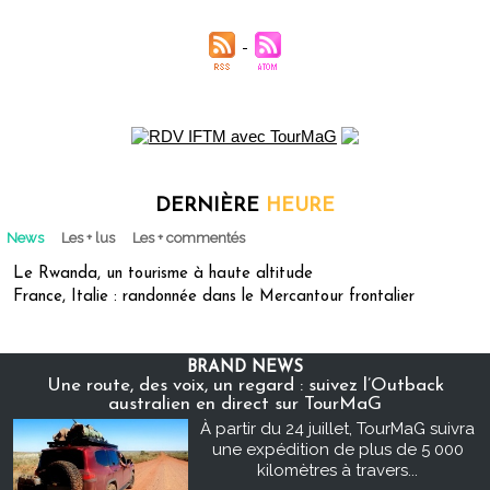
DERNIÈRE
HEURE
News
Les + lus
Les + commentés
Le Rwanda, un tourisme à haute altitude
France, Italie : randonnée dans le Mercantour frontalier
BRAND NEWS
Une route, des voix, un regard : suivez l’Outback
australien en direct sur TourMaG
À partir du 24 juillet, TourMaG suivra
une expédition de plus de 5 000
kilomètres à travers...