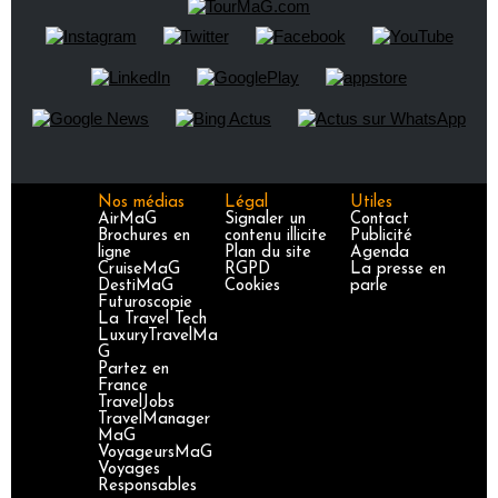
Nos médias
Légal
Utiles
AirMaG
Signaler un
Contact
Brochures en
contenu illicite
Publicité
ligne
Plan du site
Agenda
CruiseMaG
RGPD
La presse en
DestiMaG
Cookies
parle
Futuroscopie
La Travel Tech
LuxuryTravelMa
G
Partez en
France
TravelJobs
TravelManager
MaG
VoyageursMaG
Voyages
Responsables