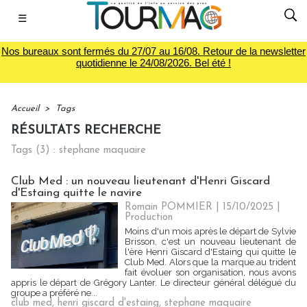
☰
Nos bureaux sont fermés du 27/07 au 16/08. Retour de la newsletter
quotidienne le 24/08/2026. Bel été !
Accueil
>
Tags
RÉSULTATS RECHERCHE
Tags (3) : stephane maquaire
Club Med : un nouveau lieutenant d'Henri Giscard
d'Estaing quitte le navire
Romain POMMIER
| 15/10/2025
|
Production
Moins d'un mois après le départ de Sylvie
Brisson, c'est un nouveau lieutenant de
l'ère Henri Giscard d'Estaing qui quitte le
Club Med. Alors que la marque au trident
fait évoluer son organisation, nous avons
appris le départ de Grégory Lanter. Le directeur général délégué du
groupe a préféré ne...
club med
,
henri giscard d'estaing
,
stephane maquaire