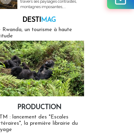
travers ses paysages contrastés,
montagnes imposantes,...
DESTI
MAG
MAG
 Rwanda, un tourisme à haute
titude
PRODUCTION
ion
TM : lancement des "Escales
ttéraires", la première librairie du
oyage