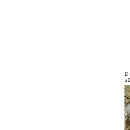
AirMa
Dr
e