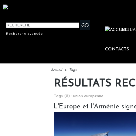
ACTUA
Recherche avancée
CONTACTS
Accueil
>
Tags
RÉSULTATS RE
Tags (8) : union europenne
L'Europe et l'Arménie signe