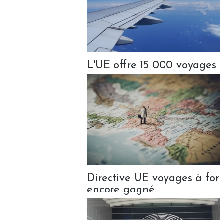
L'UE offre 15 000 voyages
Directive UE voyages à forfa
encore gagné...