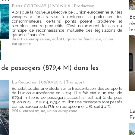
Pierre CORONAS | 19/01/2016
|
Production
Alors que la nouvelle Directive de l'Union européenne sur les
Bo
voyages à forfaits vise à renforcer la protection des
consommateurs, certains points posent problème et
ré
semblent contre-productifs. C'est notamment le cas du
le
principe de reconnaissance mutuelle des législations de
garantie financière...
directive europeenne
,
egfatt
,
garantie financiere
,
union
europenne
 de passagers (879,4 M) dans les
La Rédaction
| 08/10/2015
|
Transport
Eurostat publie une étude sur la fréquentation des aéroports
de l'Union européenne en 2014. Elle fait état d'un total de
879,4 millions de passagers accueillis, soit 4,4 % de plus
qu'en 2013. En 2014, 879,4 millions de passagers sont passés
par les aéroports de l'Union européenne (UE), soit 4,4 %...
Distribu
Le
2014
,
eurostat
,
ue
,
union europenne
Ed