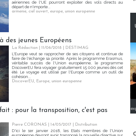
aériennes de l'UE pourront exploiter des vols directs au
départ de n'importe...
armenie
,
ciel ouvert
,
europe
,
union europenne
 à des jeunes Européens
La Rédaction
| 11/06/2018
|
DESTIMAG
L'Europe veut se rapprocher de ses citoyens et continue de
faire de l'échange sa priorité. Après le programme Erasmus,
véritable succès de l'Union européenne, le programme
DiscoverEU fera voyager gratuitement 15 000 jeunes dès cet
été. Le voyage est utilisé par l'Europe comme un outil de
cohésion...
DiscoverEU
,
Europe
,
union europenne
ex
it : pour la transposition, c'est pas
Pierre CORONAS | 14/05/2017
|
Distribution
D'ici le 1er janvier 2018, les Etats membres de l'Union
C
européenne devront avoir transposé la nouvelle directive sur