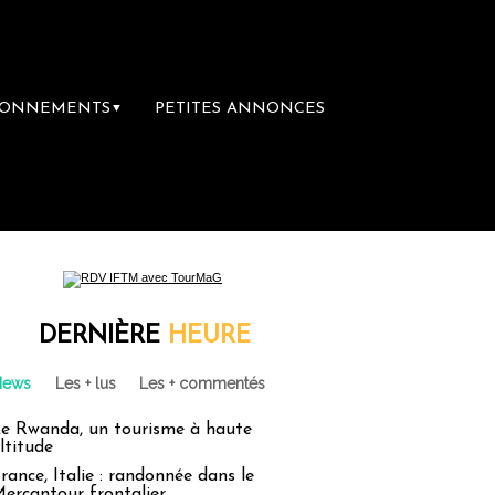
BONNEMENTS
PETITES ANNONCES
▼
DERNIÈRE
HEURE
News
Les + lus
Les + commentés
e Rwanda, un tourisme à haute
ltitude
rance, Italie : randonnée dans le
ercantour frontalier