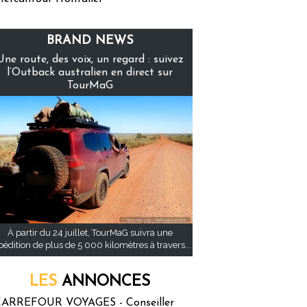
BRAND NEWS
Une route, des voix, un regard : suivez
l’Outback australien en direct sur
TourMaG
À partir du 24 juillet, TourMaG suivra une
pédition de plus de 5 000 kilomètres à travers...
LES
ANNONCES
ARREFOUR VOYAGES - Conseiller