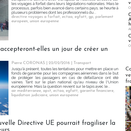
v
les voyages à forfait dans leurs législations nationales. Mais le
O
processus, parfois bien avancé dans certains pays, se heurte à
plusieurs problèmes dont les professionnels du...
directive voyages a forfait
,
ectaa
,
egfatt
,
gp
,
parlement
A
europeen
,
union europenne
h
A
C
v
O
ccepteront-elles un jour de créer un
Pierre CORONAS | 22/02/2016
|
Transport
Publi-n
Co
Jusqu'à présent, toutes les tentatives pour mettre en place un
fonds de garantie pour les compagnies aériennes dans le but
ve
de protéger les passagers en cas de défaillance ont été
fr
vaines. Tant sur le plan national qu'au niveau de l'Union
européenne. Mais la question revient sur le tapis avec le...
air mediterranee
,
apst
,
ectaa
,
egfatt
,
garantie financiere
,
liquidation judiciaire
,
union europenne
velle Directive UE pourrait fragiliser la
eurs