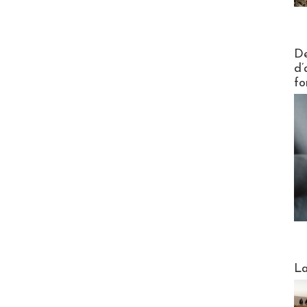
Actus V
De
d’
fo
Webinai
La