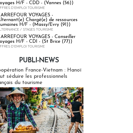
oyages H/F - CDD - (Vannes (56))
FFRES D'EMPLOI TOURISME
CARREFOUR VOYAGES -
lternant(e) Chargé(e) de ressources
umaines H/F - (Massy/Evry (91))
LTERNANCE / STAGES TOURISME
ARREFOUR VOYAGES - Conseiller
oyages H/F - CDI - (St Brice (77))
FFRES D'EMPLOI TOURISME
PUBLI-NEWS
ews
opération France-Vietnam : Hanoï
ut séduire les professionnels
ançais du tourisme