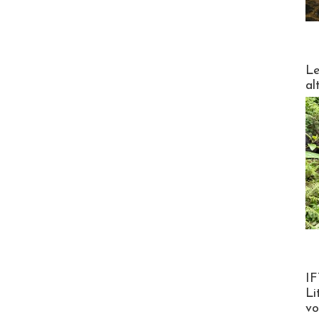
DESTI
Le
al
Product
IF
Li
v