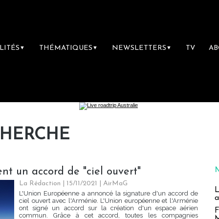
LITÉS
THÉMATIQUES
NEWSLETTERS
TV
A
▼
▼
▼
CHERCHE
nt un accord de "ciel ouvert"
La Rédaction
| 15/11/2021
|
AirMaG
L
L'Union Européenne a annoncé la signature d'un accord de
a
ciel ouvert avec l'Arménie. L'Union européenne et l'Arménie
ont signé un accord sur la création d'un espace aérien
F
commun. Grâce à cet accord, toutes les compagnies
M