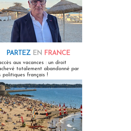
PARTEZ
EN
FRANCE
 en France
accès aux vacances : un droit
achevé totalement abandonné par
s politiques français !