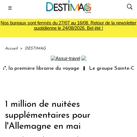
☰
Nos bureaux sont fermés du 27/07 au 16/08. Retour de la newsletter
quotidienne le 24/08/2026. Bel été !
Accueil
>
DESTIMAG
, la première librairie du voyage
Le groupe Sainte-Clair
1 million de nuitées
supplémentaires pour
l'Allemagne en mai