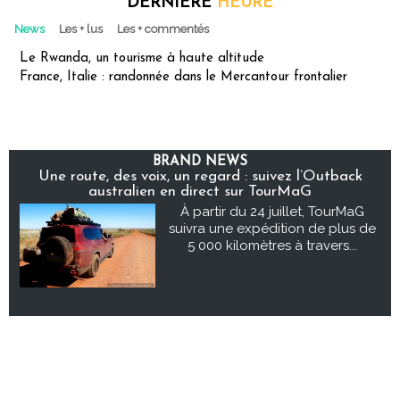
DERNIÈRE
HEURE
News
Les + lus
Les + commentés
Le Rwanda, un tourisme à haute altitude
France, Italie : randonnée dans le Mercantour frontalier
BRAND NEWS
Une route, des voix, un regard : suivez l’Outback
australien en direct sur TourMaG
À partir du 24 juillet, TourMaG
suivra une expédition de plus de
5 000 kilomètres à travers...