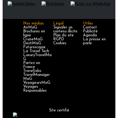
Nos médias
Légal
Utiles
AirMaG
Signaler un
Contact
Brochures en
contenu illicite
Publicité
ligne
Plan du site
Agenda
CruiseMaG
RGPD
La presse en
DestiMaG
Cookies
parle
Futuroscopie
La Travel Tech
LuxuryTravelMa
G
Partez en
France
TravelJobs
TravelManager
MaG
VoyageursMaG
Voyages
Responsables
Site certifié