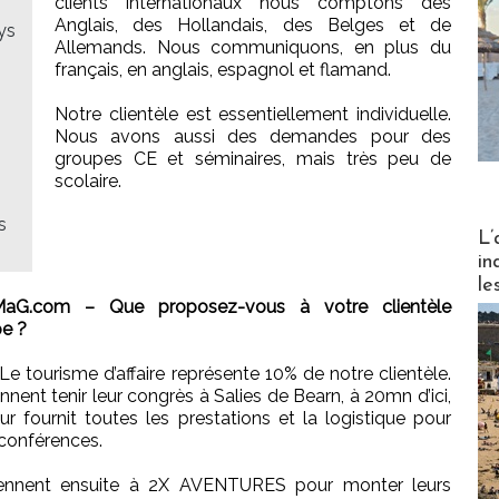
clients internationaux nous comptons des
Anglais, des Hollandais, des Belges et de
ys
Allemands. Nous communiquons, en plus du
français, en anglais, espagnol et flamand.
Notre clientèle est essentiellement individuelle.
Nous avons aussi des demandes pour des
groupes CE et séminaires, mais très peu de
scolaire.
s
Partez
L’
in
le
MaG.com – Que proposez-vous à votre clientèle
e ?
 Le tourisme d’affaire représente 10% de notre clientèle.
ennent tenir leur congrès à Salies de Bearn, à 20mn d’ici,
eur fournit toutes les prestations et la logistique pour
 conférences.
viennent ensuite à 2X AVENTURES pour monter leurs