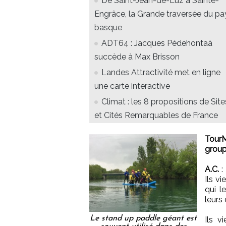
De Saint-Jean-de-Luz à Sainte-
Engrâce, la Grande traversée du pa
basque
ADT64 : Jacques Pédehontaà
succède à Max Brisson
Landes Attractivité met en ligne
une carte interactive
Climat : les 8 propositions de Site
et Cités Remarquables de France
Tour
group
A.C.
:
Ils vi
qui l
leurs
Le stand up paddle géant est
Ils 