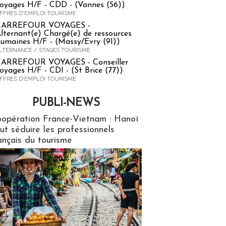
oyages H/F - CDD - (Vannes (56))
FFRES D'EMPLOI TOURISME
CARREFOUR VOYAGES -
lternant(e) Chargé(e) de ressources
umaines H/F - (Massy/Evry (91))
LTERNANCE / STAGES TOURISME
ARREFOUR VOYAGES - Conseiller
oyages H/F - CDI - (St Brice (77))
FFRES D'EMPLOI TOURISME
PUBLI-NEWS
ews
opération France-Vietnam : Hanoï
ut séduire les professionnels
ançais du tourisme