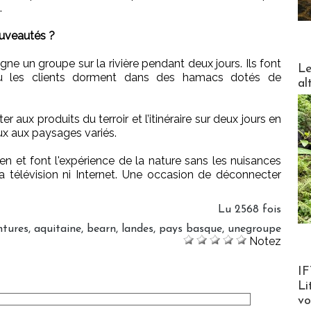
.
uveautés ?
e un groupe sur la rivière pendant deux jours. Ils font
DESTI
Le
où les clients dorment dans des hamacs dotés de
al
aux produits du terroir et l’itinéraire sur deux jours en
eux aux paysages variés.
ien et font l'expérience de la nature sans les nuisances
a télévision ni Internet. Une occasion de déconnecter
Lu 2568 fois
ntures
,
aquitaine
,
bearn
,
landes
,
pays basque
,
unegroupe
Notez
Product
IF
Li
v