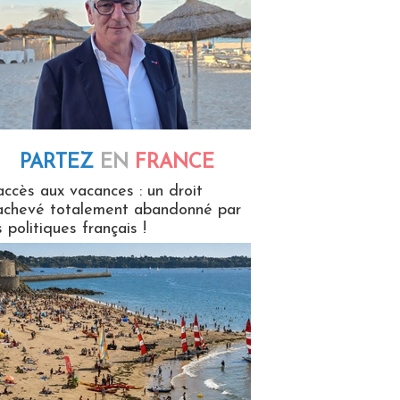
PARTEZ
EN
FRANCE
 en France
accès aux vacances : un droit
achevé totalement abandonné par
s politiques français !