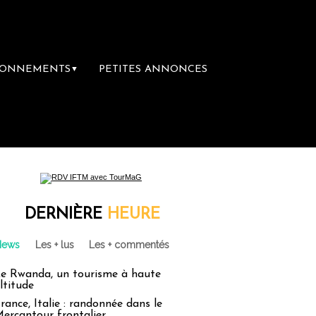
BONNEMENTS
PETITES ANNONCES
▼
emière librairie du voyage
Le groupe Saint
DERNIÈRE
HEURE
News
Les + lus
Les + commentés
e Rwanda, un tourisme à haute
ltitude
rance, Italie : randonnée dans le
ercantour frontalier