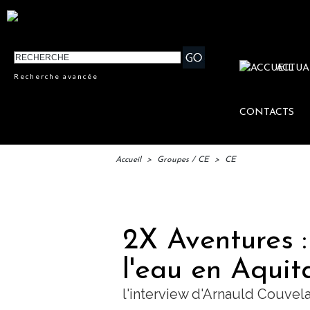
ACTUA
Recherche avancée
CONTACTS
Accueil
>
Groupes / CE
>
CE
IFTM
2X Aventures :
l'eau en Aquita
l'interview d'Arnauld Couvel