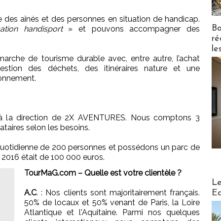
des aînés et des personnes en situation de handicap.
Bo
cation handisport
» et pouvons accompagner des
ré
le
rche de tourisme durable avec, entre autre, l’achat
gestion des déchets, des itinéraires nature et une
ironnement.
 la direction de 2X AVENTURES. Nous comptons 3
taires selon les besoins.
quotidienne de 200 personnes et possédons un parc de
n 2016 était de 100 000 euros.
TourMaG.com – Quelle est votre clientèle ?
Distribu
Le
A.C
. : Nos clients sont majoritairement français.
Ed
50% de locaux et 50% venant de Paris, la Loire
Atlantique et l'Aquitaine. Parmi nos quelques