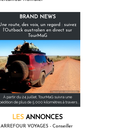
BRAND NEWS
Une route, des voix, un regard : suivez
l’Outback australien en direct sur
TourMaG
À partir du 24 juillet, TourMaG suivra une
pédition de plus de 5 000 kilomètres à travers...
LES
ANNONCES
ARREFOUR VOYAGES - Conseiller