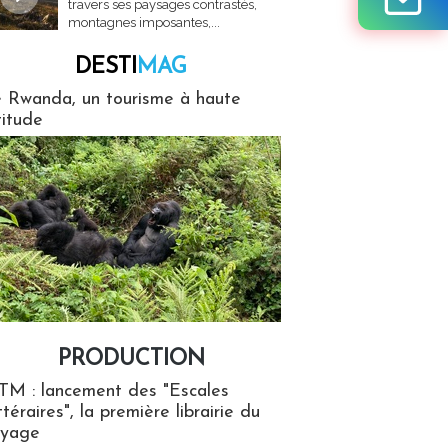
travers ses paysages contrastés,
montagnes imposantes,...
DESTI
MAG
MAG
 Rwanda, un tourisme à haute
titude
PRODUCTION
ion
TM : lancement des "Escales
ttéraires", la première librairie du
oyage