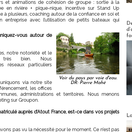
ers et animations de cohésion de groupe : sortie à la
ée en rivière + pique-nique, incentive sur Stand Up
e à plusieurs, coaching autour de la confiance en soi et
entreprise avec l’utilisation de petits bateaux qui
Actus V
De
d’
quez-vous autour de
fo
s, notre notoriété et le
nt très bien. Nous
 réseaux particuliers
Voir du pays par voie d'eau.
niquons via notre site
DR: Pierre Mahé
éférencement, les offices
munes, administrations et territoires. Nous menons
ing sur Groupon.
riculé auprès d’Atout France, est-ce dans vos projets
Webinai
La
’avons pas vu la nécessité pour le moment. Ce n’est pas