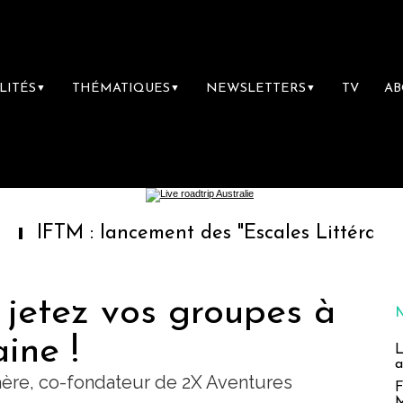
LITÉS
THÉMATIQUES
NEWSLETTERS
TV
A
▼
▼
▼
 : lancement des "Escales Littéraires", la pr
 jetez vos groupes à
ine !
L
a
aère, co-fondateur de 2X Aventures
F
M