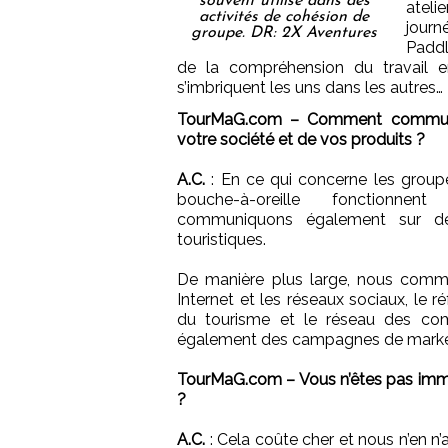
souvent utilisé dans des
ateli
activités de cohésion de
journ
groupe. DR: 2X Aventures
Paddl
de la compréhension du travail en 
s’imbriquent les uns dans les autres…
TourMaG.com – Comment communi
votre société et de vos produits ?
A.C
.
: En ce qui concerne les groupe
bouche-à-oreille fonctionne
communiquons également sur des
touristiques.
De manière plus large, nous commu
Internet et les réseaux sociaux, le r
du tourisme et le réseau des com
également des campagnes de market
TourMaG.com – Vous n’êtes pas immat
?
A.C.
: Cela coûte cher et nous n’en n