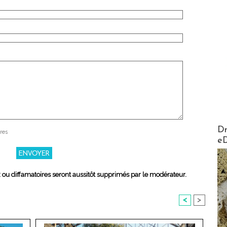
AirMa
Dr
res
e
x ou diffamatoires seront aussitôt supprimés par le modérateur.
<
>