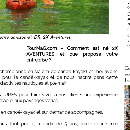
v
O
A
h
A
C
petite amazonie". DR: 2X Aventures
v
O
TourMaG.com – Comment est né 2X
AVENTURES et que propose votre
entreprise ?
Publi-n
Co
 (championne en slalom de canoë-kayak) et moi avons
ve
 pour le canoë-kayak et de nous inscrire dans cette
fr
activités nautiques et plein air.
URES pour faire vivre à nos clients une expérience
éable, aux paysages variés.
res en canoë-kayak et sur demande accompagnés.
ns tout public, à partir de 5 ans, avec pour seule