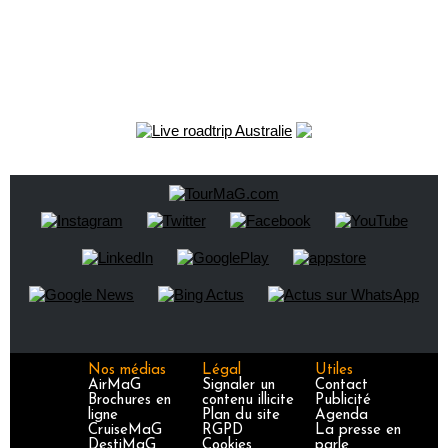
Nos médias
Légal
Utiles
AirMaG
Signaler un
Contact
Brochures en
contenu illicite
Publicité
ligne
Plan du site
Agenda
CruiseMaG
RGPD
La presse en
DestiMaG
Cookies
parle