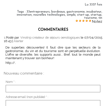
Lu 3337 fois
Tags
:
33entrepreneurs
,
bordeaux
,
gastronomie
,
incubateur
,
innovation
,
nouvelles technologies
,
simpki
,
start-up
,
startup
,
tourisme
,
vin
Notez
COMMENTAIRES
1.
Posté par
Vinotrip créateur de séjours oenologiques
le 07/04/2015
16:43
|
Alerter
De superbes découvertes! Il faut dire que les secteurs de la
gastronomie, du vin et du tourisme sont en perpétuelle évolution.
L'offre se diversifie, les supports aussi... Bref, tout le monde peut
maintenant y trouver son bonheur!
http://.
Nouveau commentaire :
Nom * :
Adresse email (non publiée) * :