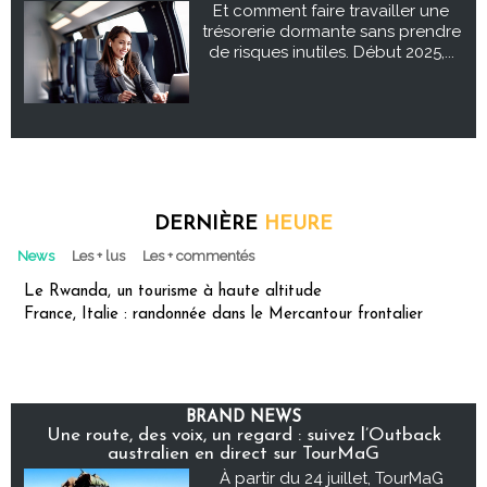
Et comment faire travailler une
trésorerie dormante sans prendre
de risques inutiles. Début 2025,...
DERNIÈRE
HEURE
News
Les + lus
Les + commentés
Le Rwanda, un tourisme à haute altitude
France, Italie : randonnée dans le Mercantour frontalier
BRAND NEWS
Une route, des voix, un regard : suivez l’Outback
australien en direct sur TourMaG
À partir du 24 juillet, TourMaG