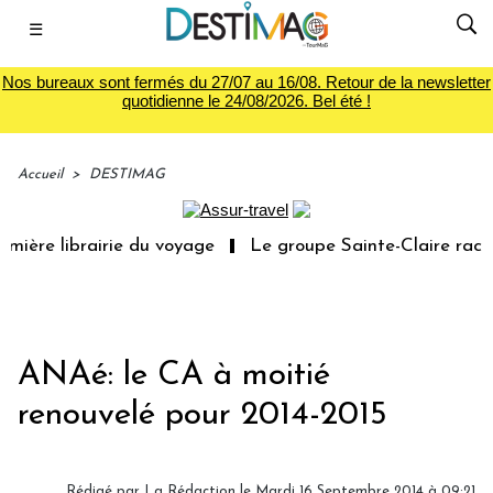
☰
Nos bureaux sont fermés du 27/07 au 16/08. Retour de la newsletter
quotidienne le 24/08/2026. Bel été !
Accueil
>
DESTIMAG
ière librairie du voyage
Le groupe Sainte-Claire rachèt
ANAé: le CA à moitié
renouvelé pour 2014-2015
Rédigé par
La Rédaction
le Mardi 16 Septembre 2014 à 09:21