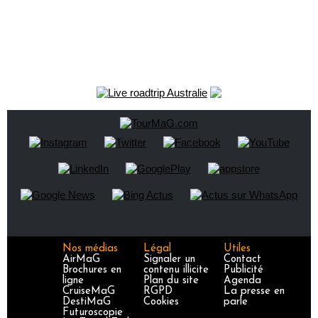
Nos médias
Légal
Utiles
AirMaG
Signaler un
Contact
Brochures en
contenu illicite
Publicité
ligne
Plan du site
Agenda
CruiseMaG
RGPD
La presse en
DestiMaG
Cookies
parle
Futuroscopie