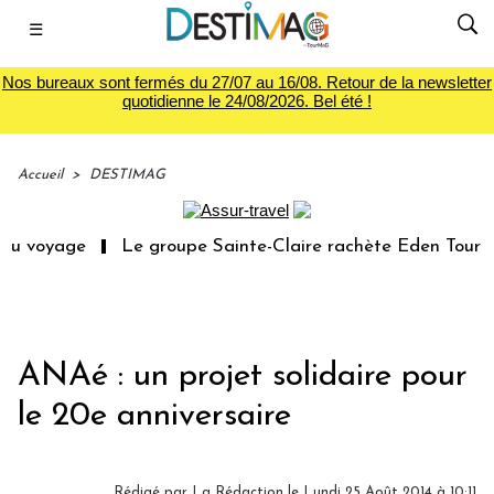
☰
Nos bureaux sont fermés du 27/07 au 16/08. Retour de la newsletter
quotidienne le 24/08/2026. Bel été !
Accueil
>
DESTIMAG
du voyage
Le groupe Sainte-Claire rachète Eden Tour
ANAé : un projet solidaire pour
le 20e anniversaire
Rédigé par
La Rédaction
le Lundi 25 Août 2014 à 10:11