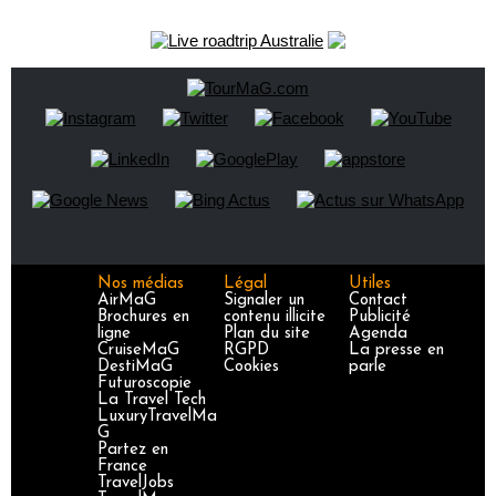
Nos médias
Légal
Utiles
AirMaG
Signaler un
Contact
Brochures en
contenu illicite
Publicité
ligne
Plan du site
Agenda
CruiseMaG
RGPD
La presse en
DestiMaG
Cookies
parle
Futuroscopie
La Travel Tech
LuxuryTravelMa
G
Partez en
France
TravelJobs