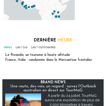
DERNIÈRE
HEURE
News
Les + lus
Les + commentés
Le Rwanda, un tourisme à haute altitude
France, Italie : randonnée dans le Mercantour frontalier
BRAND NEWS
Une route, des voix, un regard : suivez l’Outback
australien en direct sur TourMaG
À partir du 24 juillet, TourMaG
suivra une expédition de plus de
5 000 kilomètres à travers...