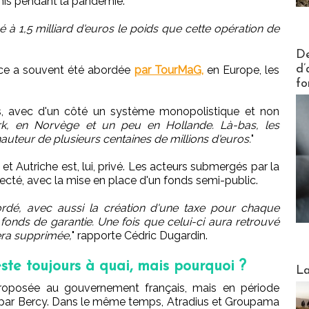
émis pendant la pandémie.
 à 1,5 milliard d'euros le poids que cette opération de
Actus V
De
d’
ance a souvent été abordée
par TourMaG,
en Europe, les
fo
 avec d'un côté un système monopolistique et non
, en Norvège et un peu en Hollande. Là-bas, les
auteur de plusieurs centaines de millions d'euros.
"
Autriche est, lui, privé. Les acteurs submergés par la
jecté, avec la mise en place d'un fonds semi-public.
rdé, avec aussi la création d'une taxe pour chaque
fonds de garantie. Une fois que celui-ci aura retrouvé
sera supprimée,
" rapporte Cédric Dugardin.
ste toujours à quai, mais pourquoi ?
Webinai
La
proposée au gouvernement français, mais en période
ue par Bercy. Dans le même temps, Atradius et Groupama