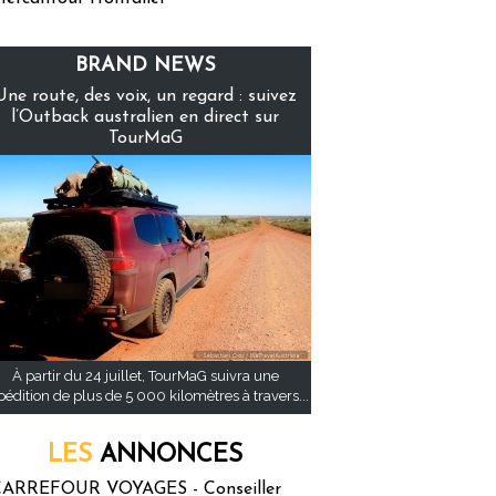
BRAND NEWS
Une route, des voix, un regard : suivez
l’Outback australien en direct sur
TourMaG
À partir du 24 juillet, TourMaG suivra une
pédition de plus de 5 000 kilomètres à travers...
LES
ANNONCES
ARREFOUR VOYAGES - Conseiller