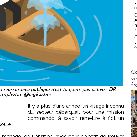
v
O
A
h
A
C
v
O
Publi-n
Co
ve
fr
 réassurance publique n'est toujours pas active - DR :
sitphotos, @ingka.d.jiw
Il y a plus d'une année, un visage inconnu
du secteur débarquait pour une mission
commando, à savoir remettre à flot un
couler.
 manager de transition, avec pour objectif de trouver