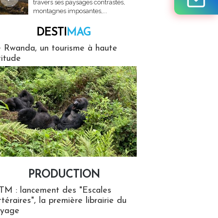
travers ses paysages contrastés,
montagnes imposantes,...
DESTI
MAG
MAG
 Rwanda, un tourisme à haute
titude
PRODUCTION
ion
TM : lancement des "Escales
ttéraires", la première librairie du
oyage