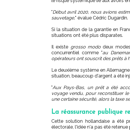
le risque systémique lié aux avoirs 
"
Début avril 2020, nous avions estimé
sauvetage,
" évalue Cédric Dugardin.
Si la situation de la garantie en Fr
situations ont été plus disparates.
Il existe
grosso modo
deux modes,
concurrentiel comme "
au Danemark
opérateurs ont souscrit des prêts à h
Le deuxième système en Allemagne et 
situation, beaucoup d'argent a été in
"
Aux Pays-Bas, un prêt a été acco
voyage vendu, pour reconstituer le 
une certaine sécurité, alors la taxe 
La réassurance publique re
Cette solution hollandaise a été 
électorale, l'idée n'a pas été reten