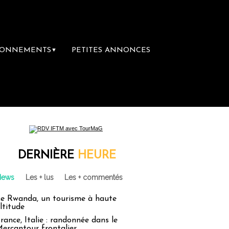
BONNEMENTS
PETITES ANNONCES
▼
DERNIÈRE
HEURE
News
Les + lus
Les + commentés
e Rwanda, un tourisme à haute
ltitude
rance, Italie : randonnée dans le
ercantour frontalier