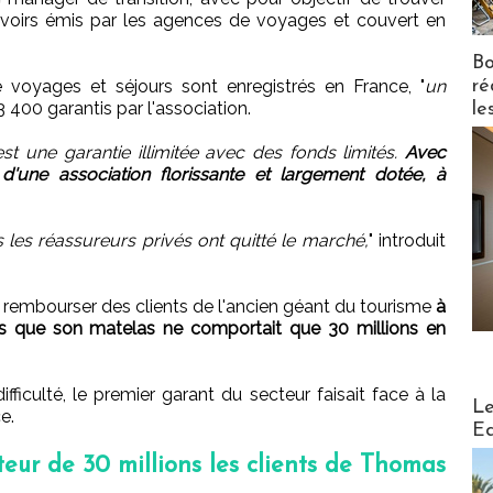
d'avoirs émis par les agences de voyages et couvert en
Bo
ré
 voyages et séjours sont enregistrés en France, "
un
3 400 garantis par l'association.
le
'est une garantie illimitée avec des fonds limités.
Avec
'une association florissante et largement dotée, à
us les réassureurs privés ont quitté le marché,
" introduit
ir rembourser des clients de l'ancien géant du tourisme
à
ors que son matelas ne comportait que 30 millions en
fficulté, le premier garant du secteur faisait face à la
Distribu
Le
e.
Ed
ur de 30 millions les clients de Thomas