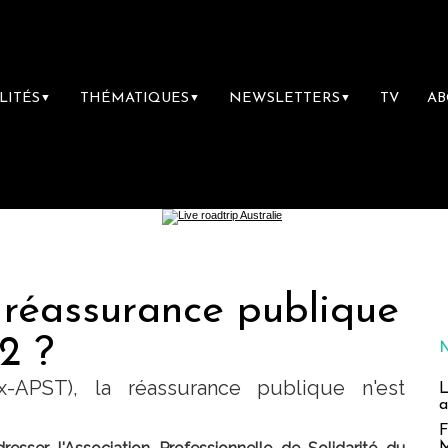
LITÉS
THÉMATIQUES
NEWSLETTERS
TV
A
▼
▼
▼
 réassurance publique
2 ?
x-APST), la réassurance publique n'est
L
a
F
M