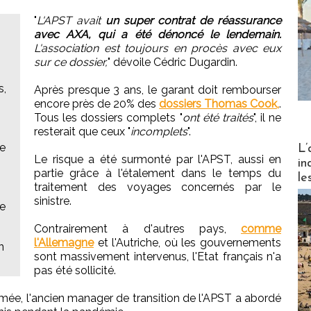
"
L'APST avait
un super contrat de réassurance
avec AXA, qui a été dénoncé le lendemain.
L'association est toujours en procès avec eux
sur ce dossier,
" dévoile Cédric Dugardin.
s,
Après presque 3 ans, le garant doit rembourser
encore près de 20% des
dossiers Thomas Cook,
.
Tous les dossiers complets "
ont été traités
", il ne
resterait que ceux "
incomplets
".
Partez
e
L’
Le risque a été surmonté par l'APST, aussi en
in
partie grâce à l'étalement dans le temps du
le
traitement des voyages concernés par le
sinistre.
ce
Contrairement à d'autres pays,
comme
l'Allemagne
et l'Autriche, où les gouvernements
n
sont massivement intervenus, l'Etat français n'a
pas été sollicité.
ée, l'ancien manager de transition de l'APST a abordé