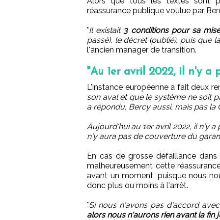
Alors que tous les textes sont p
réassurance publique voulue par Berc
"
Il existait
3 conditions pour sa mise 
passé), le décret (publié), puis que l
l'ancien manager de transition.
"Au 1er avril 2022, il n'y a
L'instance européenne a fait deux rem
son aval et que le système ne soit 
a répondu, Bercy aussi, mais pas la
Aujourd'hui au 1er avril 2022, il n'y a 
n'y aura pas de couverture du garan
En cas de grosse défaillance dans 
malheureusement cette réassurance 
avant un moment, puisque nous nous
donc plus ou moins à l'arrêt.
"
Si nous n'avons pas d'accord ave
alors nous n'aurons rien avant la fin 