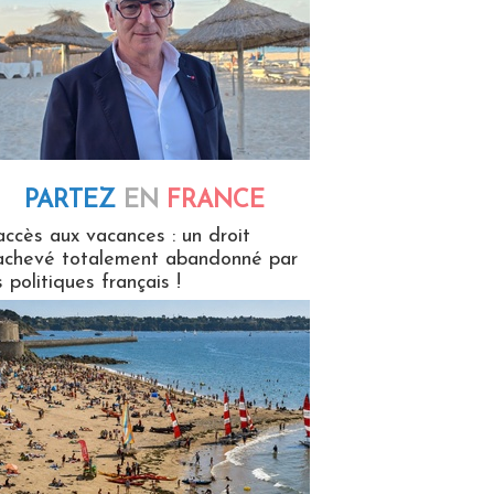
PARTEZ
EN
FRANCE
 en France
accès aux vacances : un droit
achevé totalement abandonné par
s politiques français !