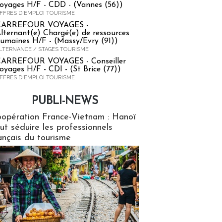
oyages H/F - CDD - (Vannes (56))
FFRES D'EMPLOI TOURISME
CARREFOUR VOYAGES -
lternant(e) Chargé(e) de ressources
umaines H/F - (Massy/Evry (91))
LTERNANCE / STAGES TOURISME
ARREFOUR VOYAGES - Conseiller
oyages H/F - CDI - (St Brice (77))
FFRES D'EMPLOI TOURISME
PUBLI-NEWS
ews
opération France-Vietnam : Hanoï
ut séduire les professionnels
ançais du tourisme