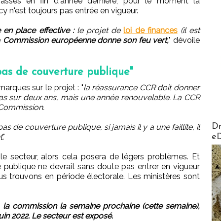
assés en fin d'année dernière, pour le moment la
y n'est toujours pas entrée en vigueur.
en place effective :
le projet de
loi de finances
(il est
a
Commission européenne donne son feu vert,
" dévoile
 pas de couverture publique"
arques sur le projet : "
la réassurance CCR doit donner
pas sur deux ans, mais une année renouvelable. La CCR
 Commission.
AirMa
Dr
pas de couverture publique, si jamais il y a une faillite, il
e
t
."
le secteur, alors cela posera de légers problèmes. Et
publique ne devrait sans doute pas entrer en vigueur
 trouvons en période électorale. Les ministères sont
c
la commission la semaine prochaine (cette semaine),
juin 2022. Le secteur est exposé.