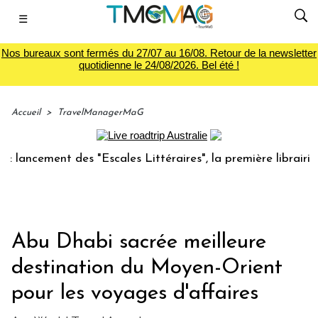
☰
Nos bureaux sont fermés du 27/07 au 16/08. Retour de la newsletter
quotidienne le 24/08/2026. Bel été !
Accueil
>
TravelManagerMaG
ncement des "Escales Littéraires", la première librairie du 
Abu Dhabi sacrée meilleure
destination du Moyen-Orient
pour les voyages d'affaires