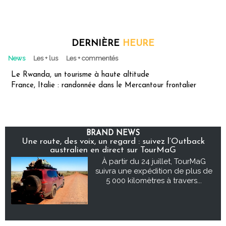
DERNIÈRE
HEURE
News
Les + lus
Les + commentés
Le Rwanda, un tourisme à haute altitude
France, Italie : randonnée dans le Mercantour frontalier
BRAND NEWS
Une route, des voix, un regard : suivez l’Outback
australien en direct sur TourMaG
À partir du 24 juillet, TourMaG
suivra une expédition de plus de
5 000 kilomètres à travers...