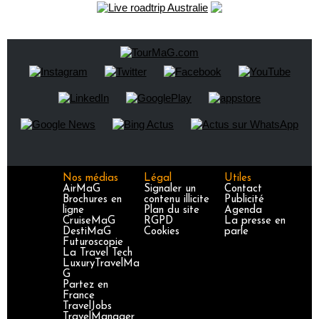
Nos médias
Légal
Utiles
AirMaG
Signaler un
Contact
Brochures en
contenu illicite
Publicité
ligne
Plan du site
Agenda
CruiseMaG
RGPD
La presse en
DestiMaG
Cookies
parle
Futuroscopie
La Travel Tech
LuxuryTravelMa
G
Partez en
France
TravelJobs
TravelManager