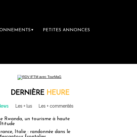
BONNEMENTS
PETITES ANNONCES
▼
DERNIÈRE
HEURE
News
Les + lus
Les + commentés
e Rwanda, un tourisme à haute
ltitude
rance, Italie : randonnée dans le
ercantour frontalier