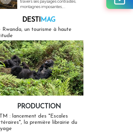
travers ses paysages contrastés,
montagnes imposantes,...
DESTI
MAG
MAG
 Rwanda, un tourisme à haute
titude
PRODUCTION
ion
TM : lancement des "Escales
ttéraires", la première librairie du
oyage