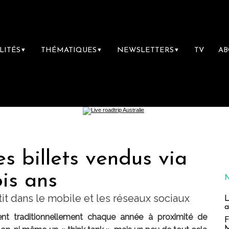
LITÉS
THÉMATIQUES
NEWSLETTERS
TV
A
▼
▼
▼
es billets vendus via
ois ans
stit dans le mobile et les réseaux sociaux
L
a
t traditionnellement chaque année à proximité de
F
M