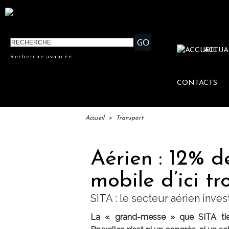
ACTUA
Recherche avancée
CONTACTS
Accueil
>
Transport
Aérien : 12% d
mobile d’ici tr
SITA : le secteur aérien inve
La « grand-messe » que SITA tien