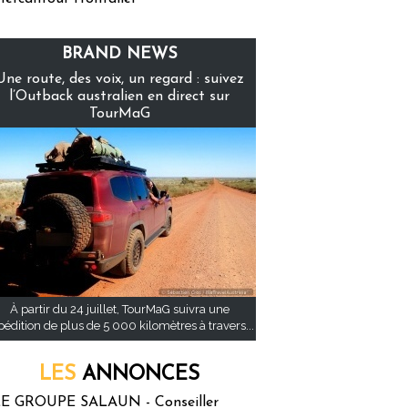
BRAND NEWS
Une route, des voix, un regard : suivez
l’Outback australien en direct sur
TourMaG
À partir du 24 juillet, TourMaG suivra une
pédition de plus de 5 000 kilomètres à travers...
LES
ANNONCES
E GROUPE SALAUN - Conseiller