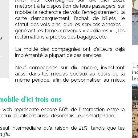
mettront à la disposition de leurs passagers, sur
mobile, la recherche de vols, l’enregistrement, la
carte d’embarquement, l’achat de billets, le
statut des vols ainsi que les services annexes -
générant les fameux revenus « auxiliaires » -, les
réclamations à propos des bagages, etc.
à
La moitié des compagnies ont d’ailleurs déjà
implémenté la plupart de ces services.
s
Partez
L’
Neuf compagnies sur dix, encore, investiront
in
aussi dans les médias sociaux au cours de la
le
même période, afin de personnaliser au mieux
obile d’ici trois ans
te web représente encore 86% de l’interaction entre la
eux-ci utilisent aussi, désormais, leur smartphone.
seul intermédiaire qu’à raison de 21%, tandis que les
 13%.