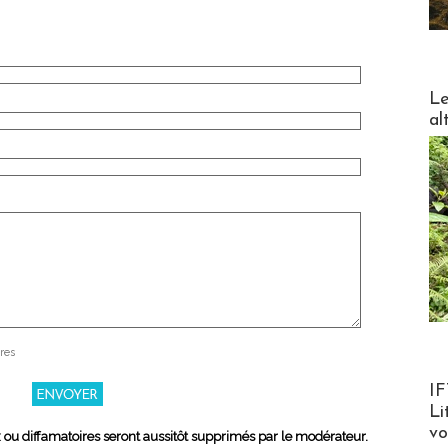
DESTI
Le
al
res
Product
IF
Li
v
x ou diffamatoires seront aussitôt supprimés par le modérateur.