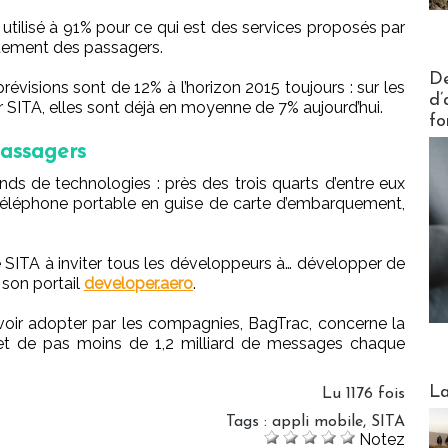
utilisé à 91% pour ce qui est des services proposés par
itement des passagers.
Actus V
De
 prévisions sont de 12% à l’horizon 2015 toujours : sur les
d’
ITA, elles sont déjà en moyenne de 7% aujourd’hui.
fo
passagers
ds de technologies : près des trois quarts d’entre eux
eur téléphone portable en guise de carte d’embarquement,
SITA à inviter tous les développeurs à… développer de
 son portail
developer.aero
.
voir adopter par les compagnies, BagTrac, concerne la
jet de pas moins de 1,2 milliard de messages chaque
Webinai
La
Lu 1176 fois
Tags
:
appli mobile
,
SITA
Notez