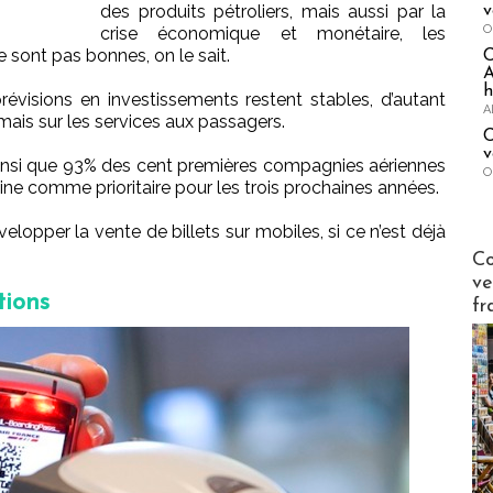
des produits pétroliers, mais aussi par la
v
O
crise économique et monétaire, les
 sont pas bonnes, on le sait.
A
h
évisions en investissements restent stables, d’autant
A
mais sur les services aux passagers.
C
v
ainsi que 93% des cent premières compagnies aériennes
O
e comme prioritaire pour les trois prochaines années.
elopper la vente de billets sur mobiles, si ce n’est déjà
Publi-n
Co
ve
tions
fr