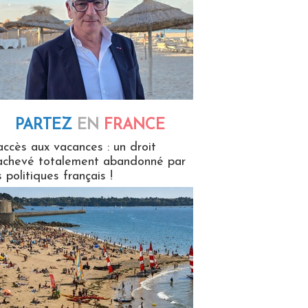
PARTEZ
EN
FRANCE
 en France
accès aux vacances : un droit
achevé totalement abandonné par
s politiques français !