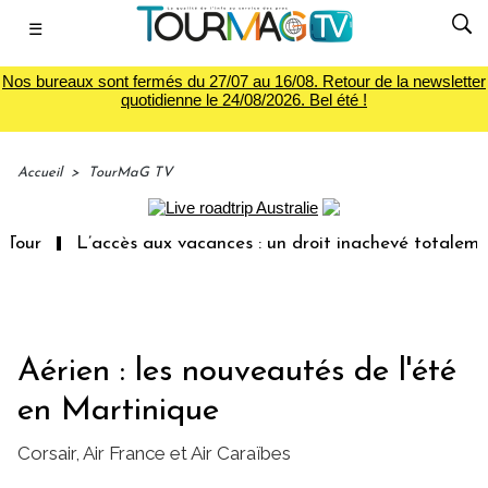
☰
Nos bureaux sont fermés du 27/07 au 16/08. Retour de la newsletter
quotidienne le 24/08/2026. Bel été !
Accueil
>
TourMaG TV
ur
L’accès aux vacances : un droit inachevé totalement a
Aérien : les nouveautés de l'été
en Martinique
Corsair, Air France et Air Caraïbes