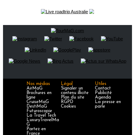
Nos médias
Légal
Utiles
AirMaG
Signaler un
Contact
Brochures en
contenu illicite
Publicité
ligne
Plan du site
Agenda
CruiseMaG
RGPD
La presse en
DestiMaG
Cookies
parle
Futuroscopie
La Travel Tech
LuxuryTravelMa
G
Partez en
France