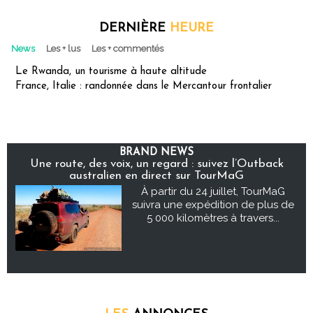
DERNIÈRE
HEURE
News
Les + lus
Les + commentés
Le Rwanda, un tourisme à haute altitude
France, Italie : randonnée dans le Mercantour frontalier
BRAND NEWS
Une route, des voix, un regard : suivez l’Outback
australien en direct sur TourMaG
À partir du 24 juillet, TourMaG
suivra une expédition de plus de
5 000 kilomètres à travers...