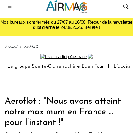
☰
Nos bureaux sont fermés du 27/07 au 16/08. Retour de la newsletter
quotidienne le 24/08/2026. Bel été !
Accueil
>
AirMaG
oupe Sainte-Claire rachète Eden Tour
L’accès aux vacan
Aeroflot : "Nous avons atteint
notre maximum en France …
pour l’instant !"