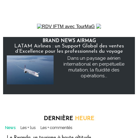
BRAND NEWS AIRMAG
LATAM Airlines : un Support Global des ventes
d’Excellence pour les professionnels du voyage
Dans un paysage aérien
international en perpétuelle
mutation, la fluidité des
opérations...
DERNIÈRE
HEURE
News
Les + lus
Les + commentés
Le Rwanda, un tourisme à haute altitude