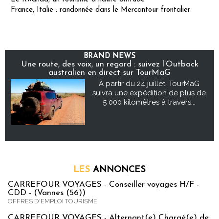
France, Italie : randonnée dans le Mercantour frontalier
BRAND NEWS
Une route, des voix, un regard : suivez l’Outback
australien en direct sur TourMaG
À partir du 24 juillet, TourMaG
suivra une expédition de plus de
5 000 kilomètres à travers...
LES
ANNONCES
CARREFOUR VOYAGES - Conseiller voyages H/F -
CDD - (Vannes (56))
OFFRES D'EMPLOI TOURISME
CARREFOUR VOYAGES - Alternant(e) Chargé(e) de