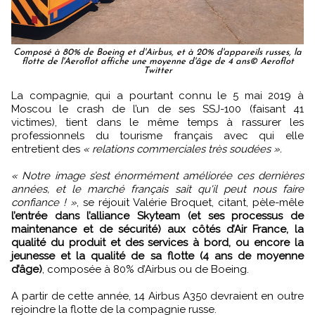
Composé à 80% de Boeing et d'Airbus, et à 20% d'appareils russes, la
flotte de l'Aeroflot affiche une moyenne d'âge de 4 ans© Aeroflot
Twitter
La compagnie, qui a pourtant connu le 5 mai 2019 à
Moscou le crash de l’un de ses SSJ-100 (faisant 41
victimes), tient dans le même temps à rassurer les
professionnels du tourisme français avec qui elle
entretient des
« relations commerciales très soudées ».
« Notre image s’est énormément améliorée ces dernières
années, et le marché français sait qu'il peut nous faire
confiance ! »
, se réjouit Valérie Broquet, citant, pèle-mêle
l’entrée dans l’alliance Skyteam (et ses processus de
maintenance et de sécurité) aux côtés d’Air France, la
qualité du produit et des services à bord, ou encore la
jeunesse et la qualité de sa flotte (4 ans de moyenne
d’âge)
, composée à 80% d’Airbus ou de Boeing.
A partir de cette année, 14 Airbus A350 devraient en outre
rejoindre la flotte de la compagnie russe.