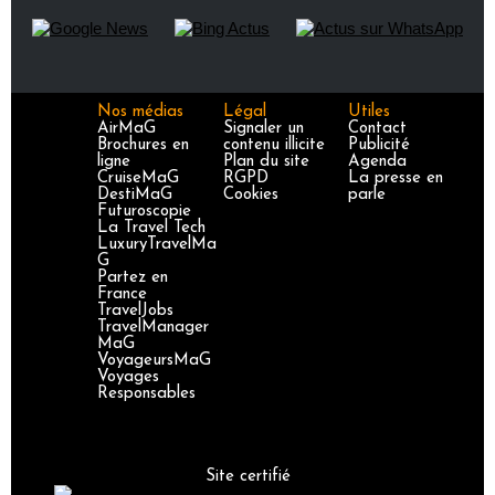
Nos médias
Légal
Utiles
AirMaG
Signaler un
Contact
Brochures en
contenu illicite
Publicité
ligne
Plan du site
Agenda
CruiseMaG
RGPD
La presse en
DestiMaG
Cookies
parle
Futuroscopie
La Travel Tech
LuxuryTravelMa
G
Partez en
France
TravelJobs
TravelManager
MaG
VoyageursMaG
Voyages
Responsables
Site certifié