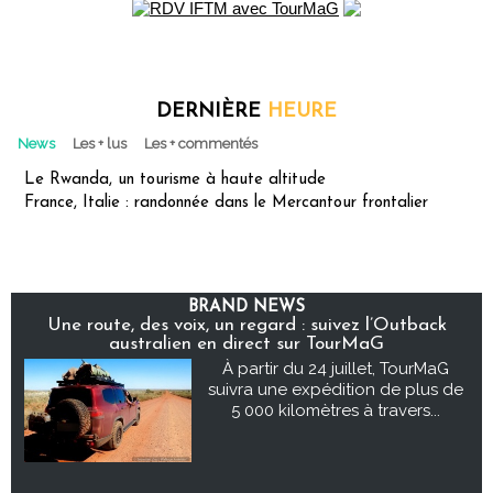
DERNIÈRE
HEURE
News
Les + lus
Les + commentés
Le Rwanda, un tourisme à haute altitude
France, Italie : randonnée dans le Mercantour frontalier
BRAND NEWS
Une route, des voix, un regard : suivez l’Outback
australien en direct sur TourMaG
À partir du 24 juillet, TourMaG
suivra une expédition de plus de
5 000 kilomètres à travers...