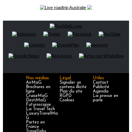
Nos médias
Légal
Utiles
AirMaG
Signaler un
Contact
Brochures en
contenu illicite
Publicité
ligne
Plan du site
Agenda
CruiseMaG
RGPD
La presse en
DestiMaG
Cookies
parle
Futuroscopie
La Travel Tech
LuxuryTravelMa
G
Partez en
France
TravelJobs