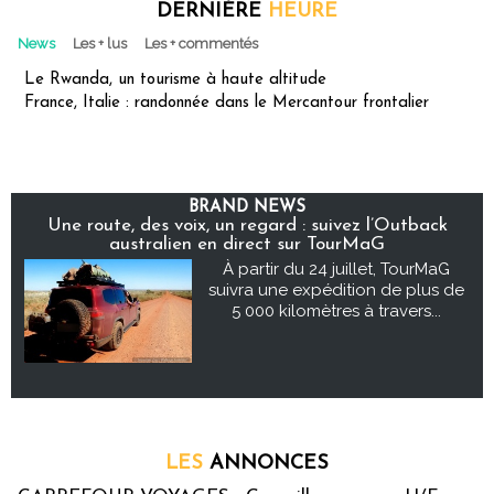
DERNIÈRE
HEURE
News
Les + lus
Les + commentés
Le Rwanda, un tourisme à haute altitude
France, Italie : randonnée dans le Mercantour frontalier
BRAND NEWS
Une route, des voix, un regard : suivez l’Outback
australien en direct sur TourMaG
À partir du 24 juillet, TourMaG
suivra une expédition de plus de
5 000 kilomètres à travers...
LES
ANNONCES