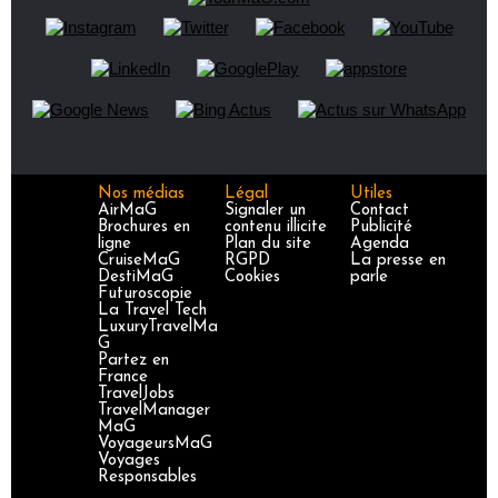
Nos médias
Légal
Utiles
AirMaG
Signaler un
Contact
Brochures en
contenu illicite
Publicité
ligne
Plan du site
Agenda
CruiseMaG
RGPD
La presse en
DestiMaG
Cookies
parle
Futuroscopie
La Travel Tech
LuxuryTravelMa
G
Partez en
France
TravelJobs
TravelManager
MaG
VoyageursMaG
Voyages
Responsables