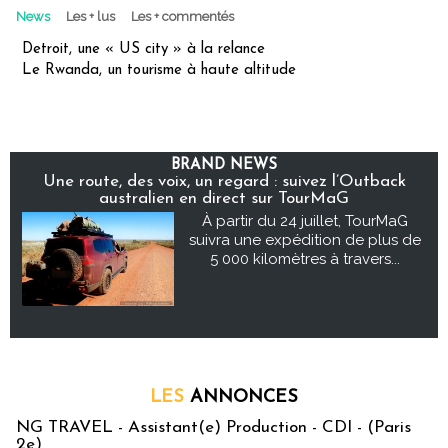
News
Les + lus
Les + commentés
Detroit, une « US city » à la relance
Le Rwanda, un tourisme à haute altitude
BRAND NEWS
Une route, des voix, un regard : suivez l’Outback
australien en direct sur TourMaG
À partir du 24 juillet, TourMaG
suivra une expédition de plus de
5 000 kilomètres à travers...
LES
ANNONCES
NG TRAVEL - Assistant(e) Production - CDI - (Paris
2e)