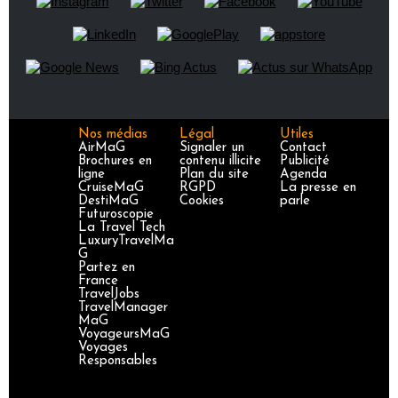
Nos médias
Légal
Utiles
AirMaG
Signaler un
Contact
Brochures en
contenu illicite
Publicité
ligne
Plan du site
Agenda
CruiseMaG
RGPD
La presse en
DestiMaG
Cookies
parle
Futuroscopie
La Travel Tech
LuxuryTravelMa
G
Partez en
France
TravelJobs
TravelManager
MaG
VoyageursMaG
Voyages
Responsables