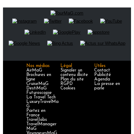
Nos médias
Légal
Utiles
AirMaG
Signaler un
Contact
Brochures en
contenu illicite
Publicité
ligne
Plan du site
Agenda
CruiseMaG
RGPD
La presse en
DestiMaG
Cookies
parle
Futuroscopie
La Travel Tech
LuxuryTravelMa
G
Partez en
France
TravelJobs
TravelManager
MaG
VoyageursMaG