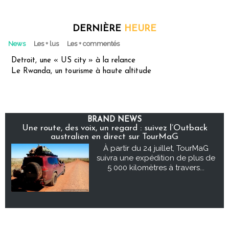
DERNIÈRE
HEURE
News
Les + lus
Les + commentés
Detroit, une « US city » à la relance
Le Rwanda, un tourisme à haute altitude
BRAND NEWS
Une route, des voix, un regard : suivez l’Outback
australien en direct sur TourMaG
À partir du 24 juillet, TourMaG
suivra une expédition de plus de
5 000 kilomètres à travers...