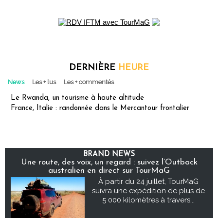
DERNIÈRE
HEURE
News
Les + lus
Les + commentés
Le Rwanda, un tourisme à haute altitude
France, Italie : randonnée dans le Mercantour frontalier
BRAND NEWS
Une route, des voix, un regard : suivez l’Outback
australien en direct sur TourMaG
À partir du 24 juillet, TourMaG
suivra une expédition de plus de
5 000 kilomètres à travers...