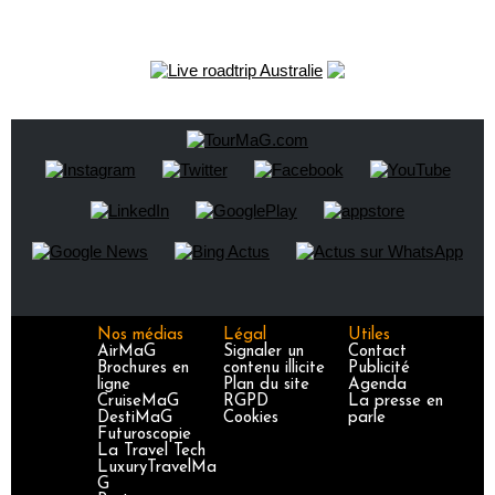
Nos médias
Légal
Utiles
AirMaG
Signaler un
Contact
Brochures en
contenu illicite
Publicité
ligne
Plan du site
Agenda
CruiseMaG
RGPD
La presse en
DestiMaG
Cookies
parle
Futuroscopie
La Travel Tech
LuxuryTravelMa
G