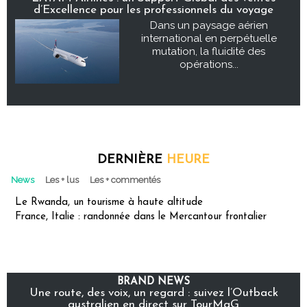
d’Excellence pour les professionnels du voyage
Dans un paysage aérien
international en perpétuelle
mutation, la fluidité des
opérations...
DERNIÈRE
HEURE
News
Les + lus
Les + commentés
Le Rwanda, un tourisme à haute altitude
France, Italie : randonnée dans le Mercantour frontalier
BRAND NEWS
Une route, des voix, un regard : suivez l’Outback
australien en direct sur TourMaG