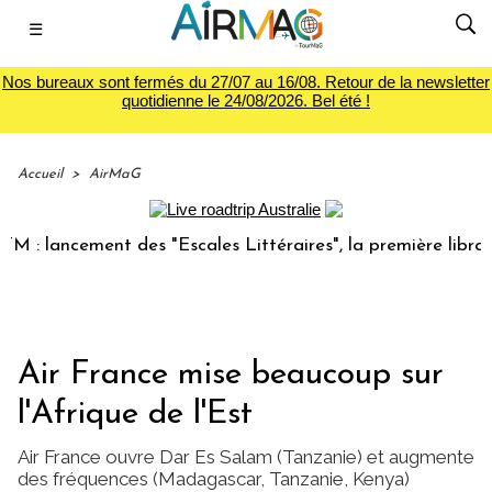
☰
Nos bureaux sont fermés du 27/07 au 16/08. Retour de la newsletter
quotidienne le 24/08/2026. Bel été !
Accueil
>
AirMaG
lancement des "Escales Littéraires", la première librairie d
Air France mise beaucoup sur
l'Afrique de l'Est
Air France ouvre Dar Es Salam (Tanzanie) et augmente
des fréquences (Madagascar, Tanzanie, Kenya)