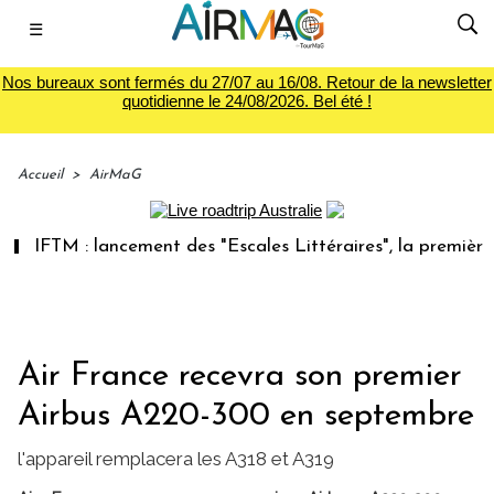
☰
Nos bureaux sont fermés du 27/07 au 16/08. Retour de la newsletter
quotidienne le 24/08/2026. Bel été !
Accueil
>
AirMaG
IFTM : lancement des "Escales Littéraires", la première libr
Air France recevra son premier
Airbus A220-300 en septembre
l'appareil remplacera les A318 et A319