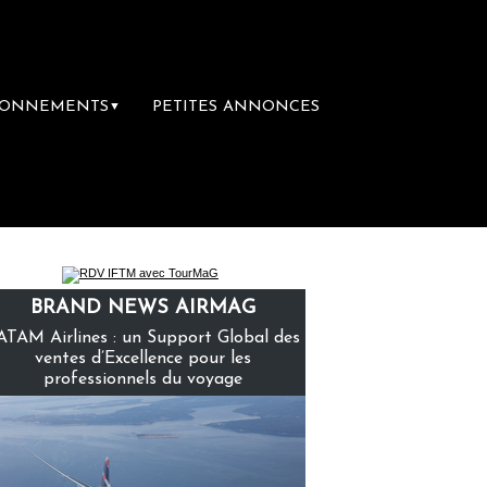
BONNEMENTS
PETITES ANNONCES
▼
emière librairie du voyage
Le groupe Saint
BRAND NEWS AIRMAG
ATAM Airlines : un Support Global des
ventes d’Excellence pour les
professionnels du voyage