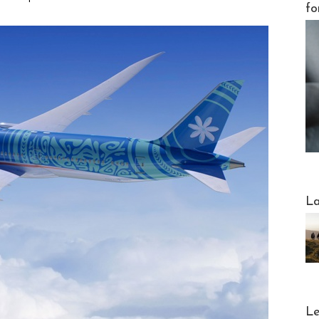
fo
Webinai
La
DESTI
Le