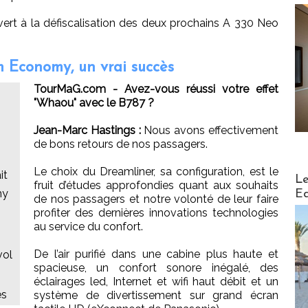
ert à la défiscalisation des deux prochains A 330 Neo
m Economy, un vrai succès
TourMaG.com - Avez-vous réussi votre effet
"Whaou" avec le B787 ?
Jean-Marc Hastings :
Nous avons effectivement
de bons retours de nos passagers.
Le choix du Dreamliner, sa configuration, est le
it
Distribu
Le
fruit d’études approfondies quant aux souhaits
my
Ed
de nos passagers et notre volonté de leur faire
profiter des dernières innovations technologies
au service du confort.
De l’air purifié dans une cabine plus haute et
vol
spacieuse, un confort sonore inégalé, des
éclairages led, Internet et wifi haut débit et un
es
système de divertissement sur grand écran