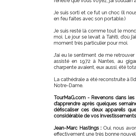
fenêtre que vous voyez, j’ai soudain 
Je suis sorti et ce fut un choc (il 
en feu faites avec son portable.)
Je suis resté là comme tout le mond
moi. Le jour se levait à Tahiti, d’où 
moment très particulier pour moi.
J’ai eu le sentiment de me retrouver 
assisté en 1972 à Nantes, au gigan
charpente avaient, eux aussi, été tot
La cathédrale a été reconstruite à l’
Notre-Dame.
TourMaG.com - Revenons dans les ai
d’apprendre après quelques semaine
défiscaliser ces deux appareils q
considérable de vos investissements.
Jean-Marc Hastings :
Oui, nous avon
effectivement une très bonne nouvelle