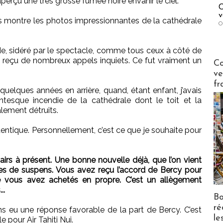
aperçu une très grosse fumée noire envahir le ciel.
C
v
nous montre les photos impressionnantes de la cathédrale
O
e, sidéré par le spectacle, comme tous ceux à côté de
Publi-n
j’ai reçu de nombreux appels inquiets. Ce fut vraiment un
Co
ve
fr
quelques années en arrière, quand, étant enfant, j’avais
tesque incendie de la cathédrale dont le toit et la
alement détruits.
identique. Personnellement, c’est ce que je souhaite pour
rs à présent. Une bonne nouvelle déjà, que l’on vient
s de suspens. Vous avez reçu l’accord de Bercy pour
ue vous avez achetés en propre. C’est un allègement
..
Bo
ré
s eu une réponse favorable de la part de Bercy. C’est
le
 pour Air Tahiti Nui.