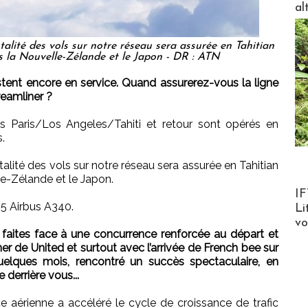
al
talité des vols sur notre réseau sera assurée en Tahitian
s la Nouvelle-Zélande et le Japon - DR : ATN
ent encore en service. Quand assurerez-vous la ligne
amliner ?
 Paris/Los Angeles/Tahiti et retour sont opérés en
.
talité des vols sur notre réseau sera assurée en Tahitian
le-Zélande et le Japon.
Product
IF
5 Airbus A340.
Li
v
aites face à une concurrence renforcée au départ et
er de United et surtout avec l’arrivée de French bee sur
uelques mois, rencontré un succès spectaculaire, en
derrière vous...
 aérienne a accéléré le cycle de croissance de trafic