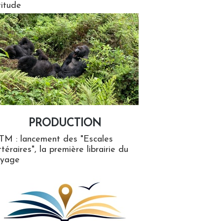
titude
PRODUCTION
ion
TM : lancement des "Escales
ttéraires", la première librairie du
oyage