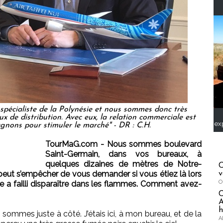
spécialiste de la Polynésie et nous sommes donc très
x de distribution. Avec eux, la relation commerciale est
ex
gnons pour stimuler le marché" - DR : C.H.
TourMaG.com - Nous sommes boulevard
Saint-Germain, dans vos bureaux, à
quelques dizaines de mètres de Notre-
C
peut s’empêcher de vous demander si vous étiez là lors
v
O
ale a failli disparaître dans les flammes. Comment avez-
A
h
 sommes juste à côté. J’étais ici, à mon bureau, et de la
A