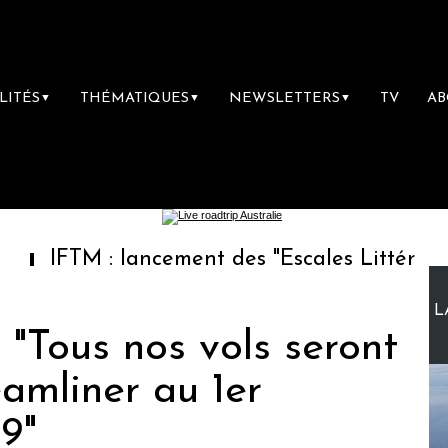
LITÉS
THÉMATIQUES
NEWSLETTERS
TV
A
▼
▼
▼
 : lancement des "Escales Littéraires", la pr
L
: "Tous nos vols seront
amliner au 1er
9"