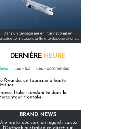
Dans un paysage aérien international en
rpétuelle mutation, la fluidité des opérations...
DERNIÈRE
HEURE
News
Les + lus
Les + commentés
e Rwanda, un tourisme à haute
ltitude
rance, Italie : randonnée dans le
ercantour frontalier
BRAND NEWS
Une route, des voix, un regard : suivez
l’Outback australien en direct sur