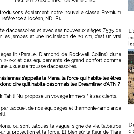
tactile HD (eXconnect de Panasonic).
introduisons également notre nouvelle classe Premium
référence à l’océan, NDLR).
Partez
ète d’accessoires et avec ses nouveaux sièges Z535 de
L’
 les jambes et une inclinaison de 20 cm, c’est un vrai
in
le
ièges lit (Parallel Diamond de Rockwell Collins) d’une
on 2-2-2 et des équipements de grand confort comme
t une luxueuse trousse d’accessoires.
ésiennes s’appelle le Mana, la force qui habite les êtres
t donc dire qu’il habite désormais les Dreamliner d’ATN ?
 Air Tahiti Nui propose un voyage immersif à ses clients.
 par l’accueil de nos équipages et l’harmonie/ambiance
ti.
Actus V
De
ions, où sont tatoués la vague, signe de vie, l’albatros
d’
our la protection et la force. Et bien sûr la fleur de Tiare