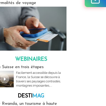
rmalités de voyage
WEBINAIRES
res
 Suisse en trois étapes
Facilement accessible depuis la
France, la Suisse se découvre à
travers ses paysages contrastés,
montagnes imposantes,...
DESTI
MAG
MAG
 Rwanda, un tourisme à haute