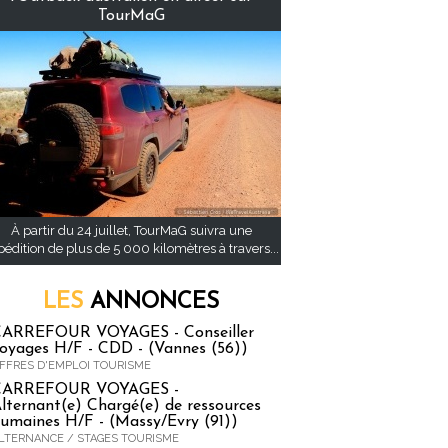
TourMaG
À partir du 24 juillet, TourMaG suivra une
pédition de plus de 5 000 kilomètres à travers...
LES
ANNONCES
ARREFOUR VOYAGES - Conseiller
oyages H/F - CDD - (Vannes (56))
FFRES D'EMPLOI TOURISME
CARREFOUR VOYAGES -
lternant(e) Chargé(e) de ressources
umaines H/F - (Massy/Evry (91))
LTERNANCE / STAGES TOURISME