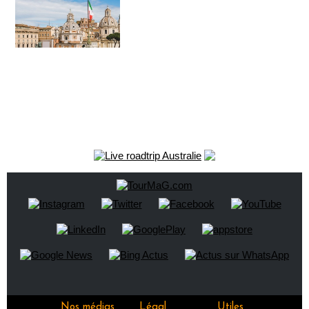
Nos médias
Légal
Utiles