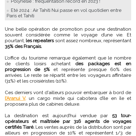
Polynésie : fréquentation record en 2023 !
Eté 2024 : Air Tahiti Nui passe en vol quotidien entre
Paris et Tahiti
Une belle opération de promotion pour une destination
souvent considérée comme le voyage d’une vie. Et
pourtant,
les repeaters
sont assez nombreux, représentant
35% des Français.
L’office du tourisme remarque également que le nombre
de clients loisirs achetant
des packages est en
progression de 5%
et représente presque 60% des
arrivées. Le reste se répartit entre les voyageurs affinitaire
(31%) et les croisiéristes (10%).
Ces derniers vont d'ailleurs pouvoir embarquer à bord de
l’Aranui V,
un cargo mixte qui cabotera d’île en île et
proposera plus de cabines deluxe.
La destination est aujourd’hui vendue par
53 tour-
opérateurs et maîtrisée par 316 agents de voyages
certifiés Tiaré.
Les ventes auprès de la distribution sont par
ailleurs en progression de 10% et représentent 1/3 de