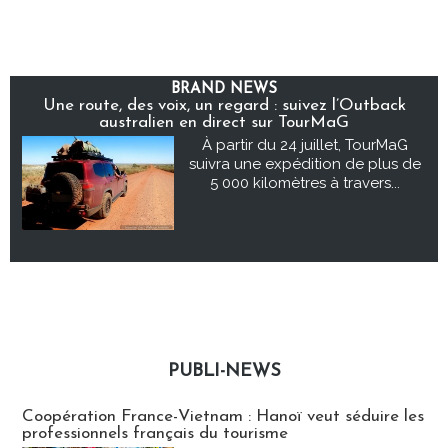
BRAND NEWS
Une route, des voix, un regard : suivez l’Outback
australien en direct sur TourMaG
À partir du 24 juillet, TourMaG
suivra une expédition de plus de
5 000 kilomètres à travers...
PUBLI-NEWS
Publi-news
Coopération France-Vietnam : Hanoï veut séduire les
professionnels français du tourisme