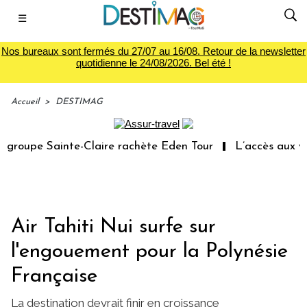
☰
Nos bureaux sont fermés du 27/07 au 16/08. Retour de la newsletter
quotidienne le 24/08/2026. Bel été !
Accueil
>
DESTIMAG
roupe Sainte-Claire rachète Eden Tour
L’accès aux vaca
Air Tahiti Nui surfe sur
l'engouement pour la Polynésie
Française
La destination devrait finir en croissance