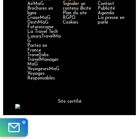
AirMaG
Signaler un
Contact
Brochures en
contenu illicite
Publicité
ligne
Plan du site
Agenda
CruiseMaG
RGPD
La presse en
DestiMaG
Cookies
parle
Futuroscopie
La Travel Tech
LuxuryTravelMa
G
Partez en
France
TravelJobs
TravelManager
MaG
VoyageursMaG
Voyages
Responsables
Site certifié