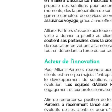
en matière d’assistance médicale 
propose des solutions pour accom
moments, dès la préparation de son v
gamme complète de services de vo
assurance voyage
, grâce à une offre
Allianz Partners s’associe aux leade
veille à donner la priorité au clie
soutient ses partenaires dans la croi
de réputation en veillant à l'amélior
tout en défendant la force du conta
Acteur de l’innovation
Pour Allianz Partners, répondre aux
clients est un enjeu majeur. L’entrep
le développement de solutions r
évolution.
Les équipes d’Allianz 
engagement et leur professionnalisme
Afin de renforcer sa position de le
Partners a récemment lancé son a
évolutifs de ses clients et pour off