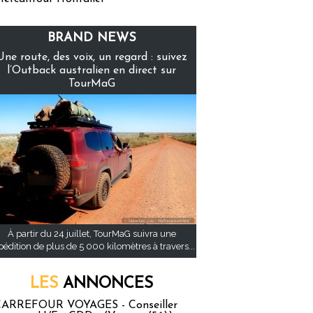
BRAND NEWS
Une route, des voix, un regard : suivez
l’Outback australien en direct sur
TourMaG
À partir du 24 juillet, TourMaG suivra une
pédition de plus de 5 000 kilomètres à travers...
LES
ANNONCES
ARREFOUR VOYAGES - Conseiller