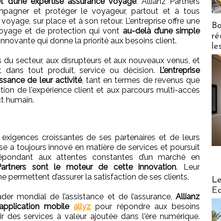
et d’une expertise assurance voyage
. Allianz Partners
pagner et protéger le voyageur, partout et à tous
oyage, sur place et à son retour. L’entreprise offre une
Bo
yage et de protection qui vont
au-delà d’une simple
ré
 innovante qui donne la priorité aux besoins client.
le
rs du secteur, aux disrupteurs et aux nouveaux venus, et
nt dans tout produit, service ou décision.
L’entreprise
ssance de leur activité
, tant en termes de revenus que
ation de l'expérience client et aux parcours multi-accès
ct humain.
 exigences croissantes de ses partenaires et de leurs
rise a toujours innové en matière de services et poursuit
épondant aux attentes constantes d’un marché en
Partners sont le moteur de cette innovation
. Leur
 permettent d’assurer la satisfaction de ses clients.
Distribu
Le
Ed
ader mondial de l’assistance et de l’assurance,
Allianz
pplication mobile
allyz
pour répondre aux besoins
rir des services à valeur ajoutée dans l'ère numérique.