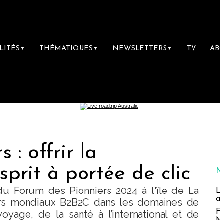
LITÉS
THÉMATIQUES
NEWSLETTERS
TV
A
▼
▼
▼
 : offrir la
esprit à portée de clic
 du Forum des Pionniers 2024 à l'île de La
L
a
ers mondiaux B2B2C dans les domaines de
F
 voyage, de la santé à l’international et de
M