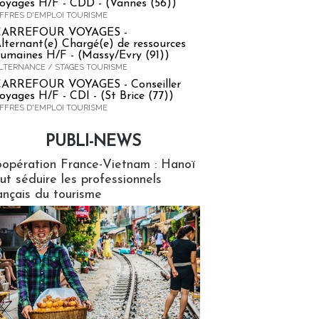
oyages H/F - CDD - (Vannes (56))
FFRES D'EMPLOI TOURISME
CARREFOUR VOYAGES -
lternant(e) Chargé(e) de ressources
umaines H/F - (Massy/Evry (91))
LTERNANCE / STAGES TOURISME
ARREFOUR VOYAGES - Conseiller
oyages H/F - CDI - (St Brice (77))
FFRES D'EMPLOI TOURISME
PUBLI-NEWS
ews
opération France-Vietnam : Hanoï
ut séduire les professionnels
ançais du tourisme