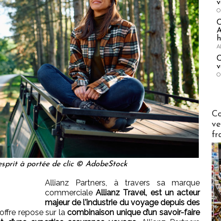
v
O
A
h
A
C
v
O
Publi-n
Co
ve
fr
’esprit à portée de clic © AdobeStock
Allianz Partners, à travers sa marque
commerciale
Allianz Travel, est un acteur
majeur de l'industrie du voyage depuis des
offre repose sur la
combinaison unique d’un savoir-faire