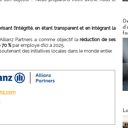
:
Actus V
De
d’
sant l’intégrité, en étant transparent et en intégrant la
fo
Allianz Partners a comme objectif la
réduction de ses
e 70 %
par employé d’ici à 2025.
soutenant des initiatives locales dans le monde entier.
anz.com
r
Webinai
La