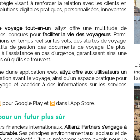
ratégie visant à renforcer la relation avec les clients en
lutions digitales pratiques, personnalisées, innovantes
voyage tout-en-un
, allyz offre une multitude de
ètes, conçues pour
faciliter la vie des voyageurs
. Parmi
ions en temps réel sur les vols, des alertes de voyage,
utils de gestion des documents de voyage. De plus,
 à l'assistance en cas d'urgence, garantissant ainsi une
rs où qu'ils se trouvent.
Partez
L’
in
e d’une application web,
allyz offre aux utilisateurs un
ration avant le voyage, ainsi qu'un espace pratique pour
le
age et accéder à des informations sur les services
i
pour Google Play et
ici
dans l'App Store.
our un futur plus sûr
rs financiers internationaux,
Allianz Partners s’engage à
 durable
. Ses principes environnementaux, sociaux et de
 son objectif : "Nous préparons votre avenir, nous le