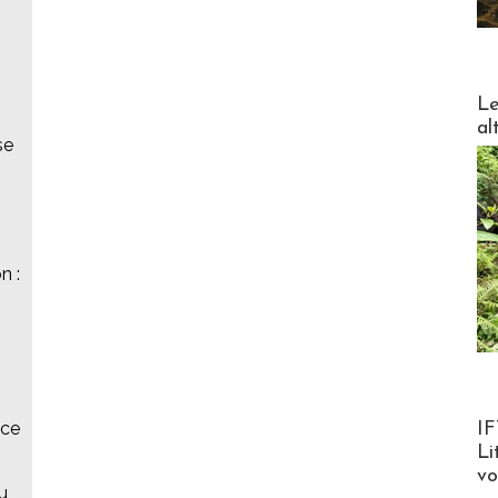
DESTI
Le
al
se
n :
Product
âce
IF
Li
v
u