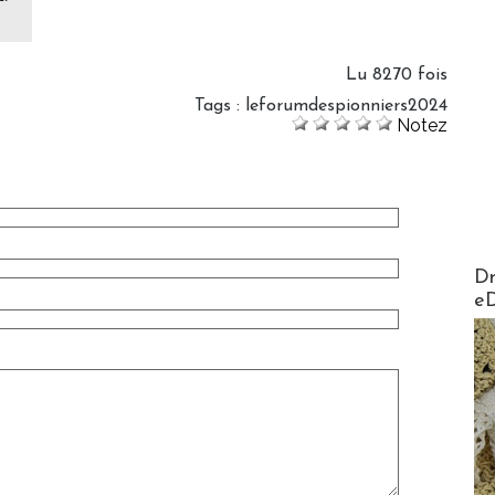
Lu 8270 fois
Tags
:
leforumdespionniers2024
Notez
AirMa
Dr
e