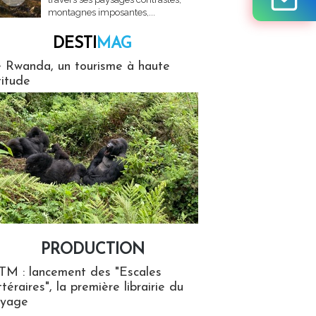
montagnes imposantes,...
DESTI
MAG
MAG
 Rwanda, un tourisme à haute
titude
PRODUCTION
ion
TM : lancement des "Escales
ttéraires", la première librairie du
oyage