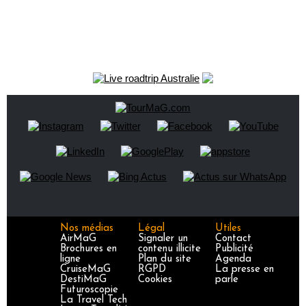
Nos médias
Légal
Utiles
AirMaG
Signaler un
Contact
Brochures en
contenu illicite
Publicité
ligne
Plan du site
Agenda
CruiseMaG
RGPD
La presse en
DestiMaG
Cookies
parle
Futuroscopie
La Travel Tech