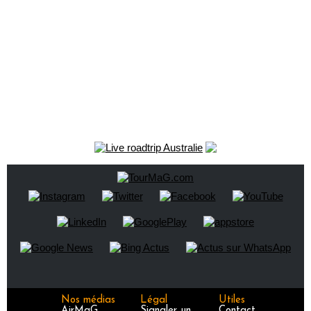
Nos médias
Légal
Utiles
AirMaG
Signaler un
Contact