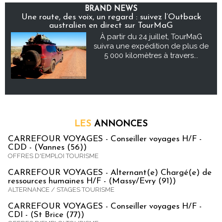
BRAND NEWS
Une route, des voix, un regard : suivez l’Outback
australien en direct sur TourMaG
À partir du 24 juillet, TourMaG
suivra une expédition de plus de
5 000 kilomètres à travers...
LES
ANNONCES
CARREFOUR VOYAGES - Conseiller voyages H/F -
CDD - (Vannes (56))
OFFRES D'EMPLOI TOURISME
CARREFOUR VOYAGES - Alternant(e) Chargé(e) de
ressources humaines H/F - (Massy/Evry (91))
ALTERNANCE / STAGES TOURISME
CARREFOUR VOYAGES - Conseiller voyages H/F -
CDI - (St Brice (77))