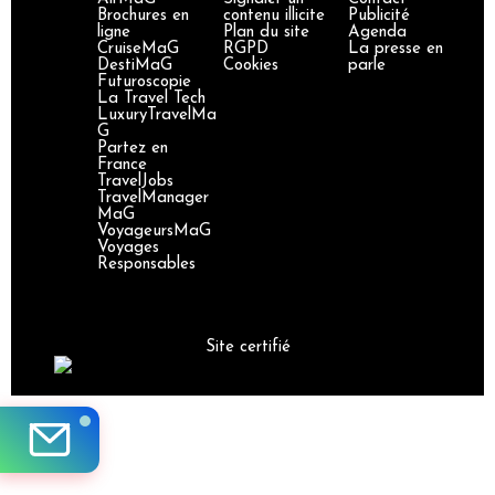
Brochures en
contenu illicite
Publicité
ligne
Plan du site
Agenda
CruiseMaG
RGPD
La presse en
DestiMaG
Cookies
parle
Futuroscopie
La Travel Tech
LuxuryTravelMa
G
Partez en
France
TravelJobs
TravelManager
MaG
VoyageursMaG
Voyages
Responsables
Site certifié