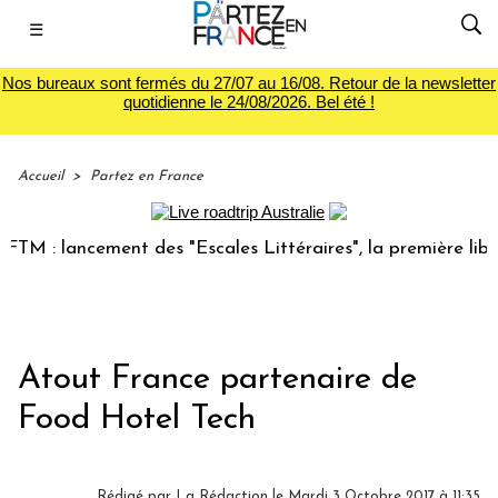
☰
Nos bureaux sont fermés du 27/07 au 16/08. Retour de la newsletter
quotidienne le 24/08/2026. Bel été !
Accueil
>
Partez en France
M : lancement des "Escales Littéraires", la première librair
Atout France partenaire de
Food Hotel Tech
Rédigé par
La Rédaction
le Mardi 3 Octobre 2017 à 11:35