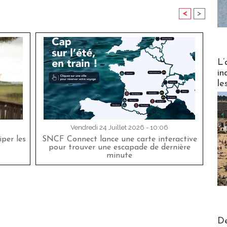
<
>
Partez
L’
in
le
Vendredi 24 Juillet 2026 - 10:06
per les
SNCF Connect lance une carte interactive
pour trouver une escapade de dernière
minute
Actus V
De