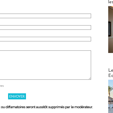
le
Distribu
Le
Ed
res
x ou diffamatoires seront aussitôt supprimés par le modérateur.