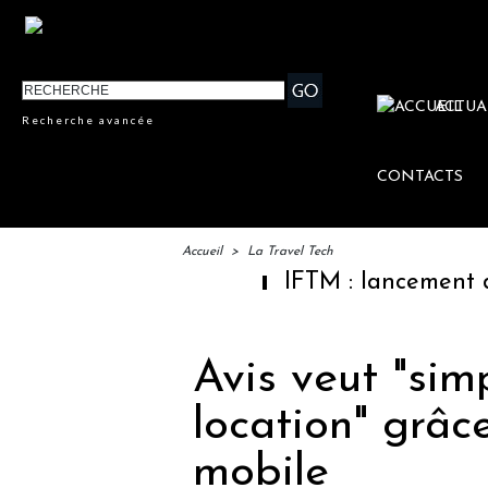
ACTUA
Recherche avancée
CONTACTS
Accueil
>
La Travel Tech
IFTM : lancement des "Escales
Avis veut "simp
location" grâc
mobile