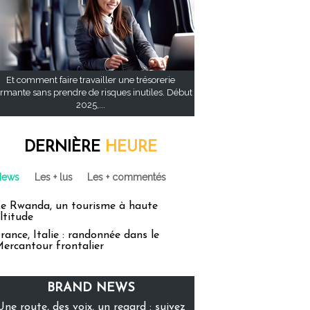
Et comment faire travailler une trésorerie
rmante sans prendre de risques inutiles. Début
2025,...
DERNIÈRE
HEURE
News
Les + lus
Les + commentés
e Rwanda, un tourisme à haute
ltitude
rance, Italie : randonnée dans le
ercantour frontalier
BRAND NEWS
Une route, des voix, un regard : suivez