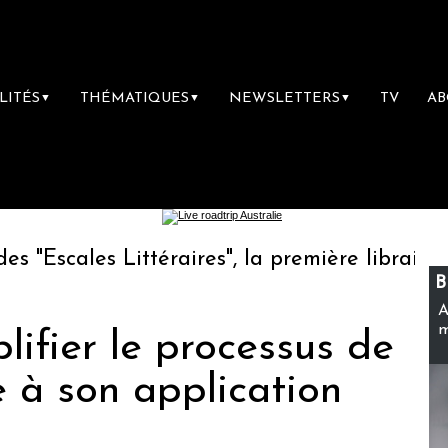
LITÉS
THÉMATIQUES
NEWSLETTERS
TV
A
▼
▼
▼
 Littéraires", la première librairie du voyag
B
A
m
lifier le processus de
e à son application