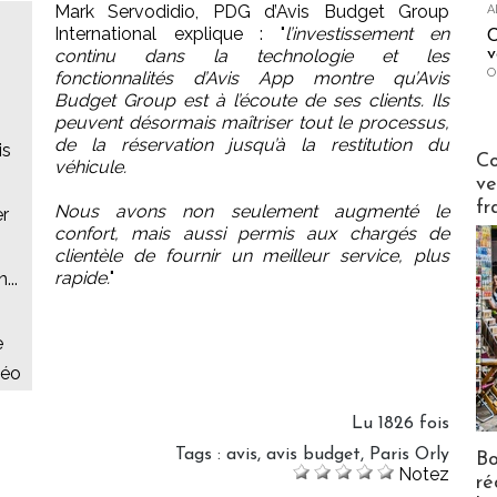
Mark Servodidio, PDG d’Avis Budget Group
A
International explique : "
l’investissement en
C
v
continu dans la technologie et les
O
fonctionnalités d’Avis App montre qu’Avis
Budget Group est à l’écoute de ses clients. Ils
peuvent désormais maîtriser tout le processus,
de la réservation jusqu’à la restitution du
is
Publi-n
Co
véhicule.
ve
fr
Nous avons non seulement augmenté le
er
confort, mais aussi permis aux chargés de
clientèle de fournir un meilleur service, plus
rapide.
"
...
e
déo
Lu 1826 fois
Tags
:
avis
,
avis budget
,
Paris Orly
Bo
Notez
ré