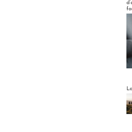
d’
fo
Webinai
La
DESTI