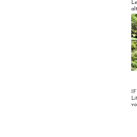
Le
al
Product
IF
Li
v