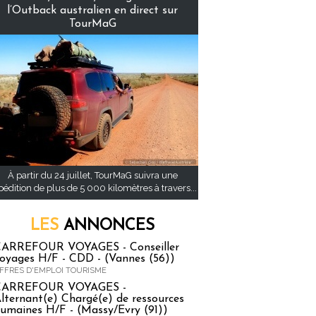
l’Outback australien en direct sur
TourMaG
À partir du 24 juillet, TourMaG suivra une
pédition de plus de 5 000 kilomètres à travers...
LES
ANNONCES
ARREFOUR VOYAGES - Conseiller
oyages H/F - CDD - (Vannes (56))
FFRES D'EMPLOI TOURISME
CARREFOUR VOYAGES -
lternant(e) Chargé(e) de ressources
umaines H/F - (Massy/Evry (91))