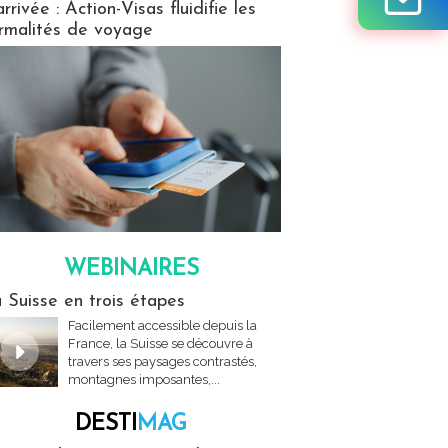
arrivée : Action-Visas fluidifie les
rmalités de voyage
WEBINAIRES
res
 Suisse en trois étapes
Facilement accessible depuis la
France, la Suisse se découvre à
travers ses paysages contrastés,
montagnes imposantes,...
DESTI
MAG
MAG