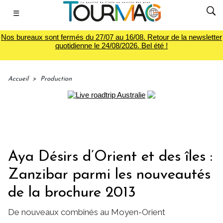
☰
Nos bureaux sont fermés du 27/07 au 16/08. Retour de la newsletter
quotidienne le 24/08/2026. Bel été !
Accueil
>
Production
Aya Désirs d’Orient et des îles :
Zanzibar parmi les nouveautés
de la brochure 2013
De nouveaux combinés au Moyen-Orient