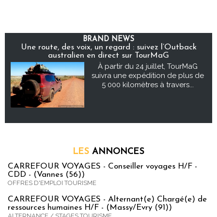
BRAND NEWS
Une route, des voix, un regard : suivez l’Outback
australien en direct sur TourMaG
À partir du 24 juillet, TourMaG
suivra une expédition de plus de
5 000 kilomètres à travers...
LES
ANNONCES
CARREFOUR VOYAGES - Conseiller voyages H/F -
CDD - (Vannes (56))
OFFRES D'EMPLOI TOURISME
CARREFOUR VOYAGES - Alternant(e) Chargé(e) de
ressources humaines H/F - (Massy/Evry (91))
ALTERNANCE / STAGES TOURISME