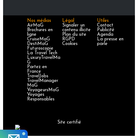
Nos médias
Légal
Utiles
AirMaG
Signaler un
Contact
Brochures en
contenu illicite
Publicité
ligne
Plan du site
Agenda
CruiseMaG
RGPD
La presse en
DestiMaG
Cookies
parle
Futuroscopie
La Travel Tech
LuxuryTravelMa
G
Partez en
France
TravelJobs
TravelManager
MaG
VoyageursMaG
Voyages
Responsables
Site certifié