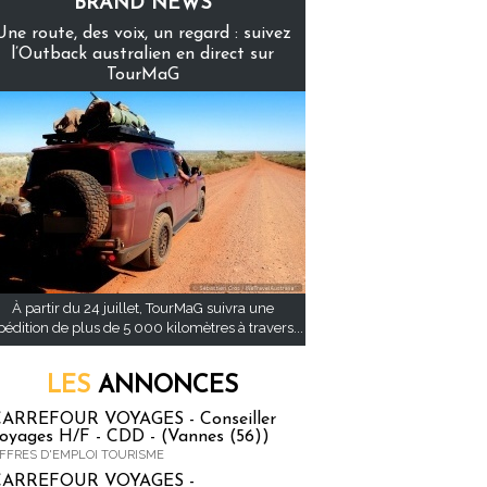
BRAND NEWS
Une route, des voix, un regard : suivez
l’Outback australien en direct sur
TourMaG
À partir du 24 juillet, TourMaG suivra une
pédition de plus de 5 000 kilomètres à travers...
LES
ANNONCES
ARREFOUR VOYAGES - Conseiller
oyages H/F - CDD - (Vannes (56))
FFRES D'EMPLOI TOURISME
CARREFOUR VOYAGES -