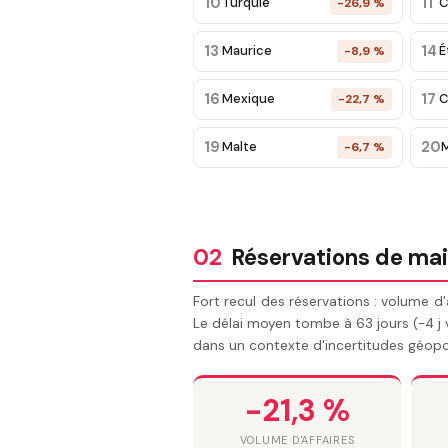
10
11
Turquie
C
-26,9 %
13
14
Maurice
É
-8,9 %
16
17
Mexique
C
-22,7 %
19
20
Malte
-6,7 %
02
Réservations de ma
Fort recul des réservations : volume d'
Le délai moyen tombe à 63 jours (-4 j 
dans un contexte d'incertitudes géopol
-21,3 %
VOLUME D'AFFAIRES