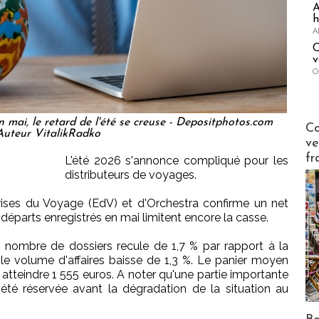
A
h
A
C
v
O
 mai, le retard de l'été se creuse - Depositphotos.com
Publi-n
Co
Auteur VitalikRadko
ve
fr
L'été 2026 s'annonce compliqué pour les
distributeurs de voyages.
rises du Voyage (EdV) et d'Orchestra confirme un net
départs enregistrés en mai limitent encore la casse.
e nombre de dossiers recule de 1,7 % par rapport à la
e volume d'affaires baisse de 1,3 %. Le panier moyen
tteindre 1 555 euros. A noter qu'une partie importante
été réservée avant la dégradation de la situation au