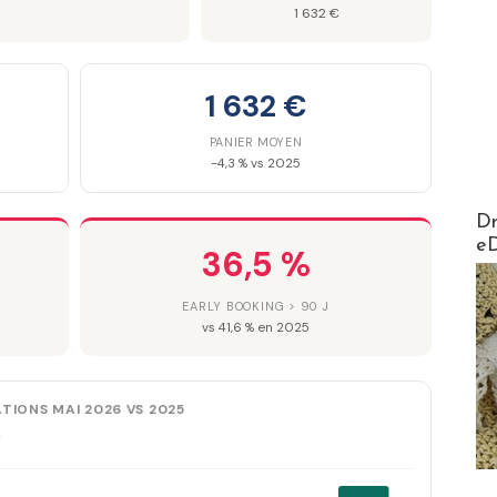
1 632 €
1 632 €
PANIER MOYEN
-4,3 % vs 2025
AirMa
Dr
e
36,5 %
EARLY BOOKING > 90 J
vs 41,6 % en 2025
TIONS MAI 2026 VS 2025
r