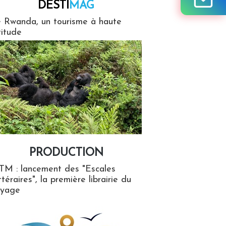
DESTI
MAG
MAG
 Rwanda, un tourisme à haute
titude
PRODUCTION
ion
TM : lancement des "Escales
ttéraires", la première librairie du
oyage