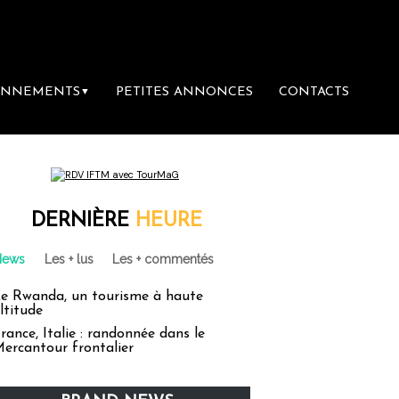
ONNEMENTS
PETITES ANNONCES
CONTACTS
▼
DERNIÈRE
HEURE
News
Les + lus
Les + commentés
e Rwanda, un tourisme à haute
ltitude
rance, Italie : randonnée dans le
ercantour frontalier