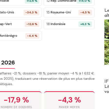
12
roatie
Rép. Dominicaine
+12,6 %
+14,0 %
DESTI
Le
15
tats-Unis
Royaume-Uni
-34,3 %
-4,5 %
al
18
ap-Vert
Indonésie
-12,6 %
+6,3 %
Monténégro
-4,4 %
i 2026
affaires -21 %, dossiers -18 %, panier moyen -4 % à 1 632 €.
vs 2025), traduisant une réservation de plus en plus tardive
Product
IF
itiques.
Li
v
-17,9 %
-4,3 %
NOMBRE DE DOSSIERS
PANIER MOYEN