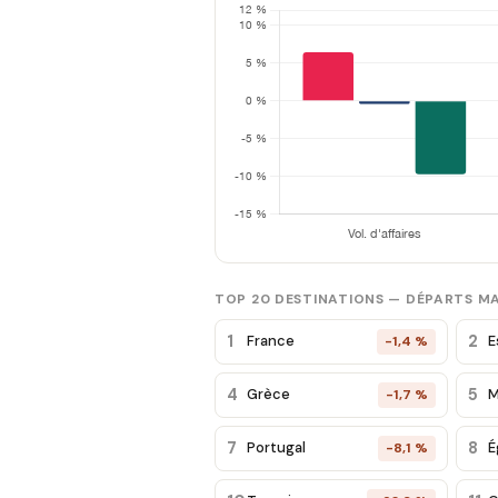
TOP 20 DESTINATIONS — DÉPARTS MA
1
2
France
E
-1,4 %
4
5
Grèce
M
-1,7 %
7
8
Portugal
É
-8,1 %