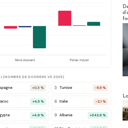
Actus V
De
d’
fo
I (NOMBRE DE DOSSIERS VS 2025)
3
spagne
Tunisie
+0,3 %
-5,5 %
Webinai
La
6
aroc
Italie
+4,5 %
-2,1 %
9
gypte
Albanie
+4,9 %
+342,6 %