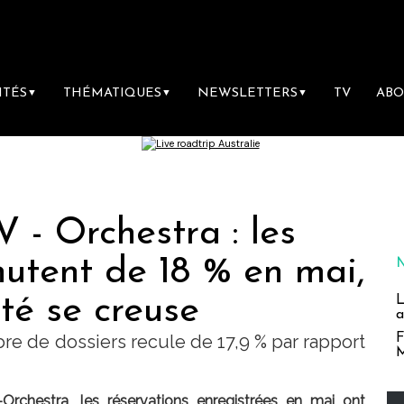
ITÉS
THÉMATIQUES
NEWSLETTERS
TV
AB
▼
▼
▼
- Orchestra : les
hutent de 18 % en mai,
été se creuse
L
a
F
bre de dossiers recule de 17,9 % par rapport
M
Orchestra, les réservations enregistrées en mai ont