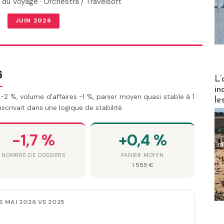
 du Voyage · Orchestra / Travelsoft
JUIN 2026
6
Partez
L’
in
-2 %, volume d'affaires -1 %, panier moyen quasi stable à 1
le
inscrivait dans une logique de stabilité.
-1,7 %
+0,4 %
NOMBRE DE DOSSIERS
PANIER MOYEN
1 555 €
 MAI 2026 VS 2025
r