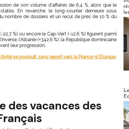
Bo
sion de son volume d'affaires de 6,4 %, alors que le
ré
stable. En revanche, le long-courrier demeure sous
le
du nombre de dossiers et un recul de près de 10 % du
(-22,7 %) ou encore le Cap-Vert (-12,6 %) figurent parmi
l'inverse, l'Albanie (+342,6 %), la République dominicaine
ivent leur progression.
ctivité se poursuit, sans report vers la France ni l’Europe
Distribu
Le
Ed
e des vacances des
Français