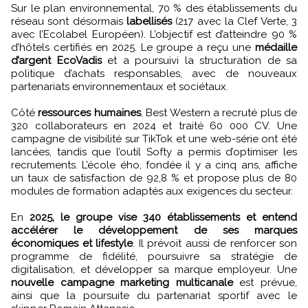
Sur le plan environnemental, 70 % des établissements du
réseau sont désormais
labellisés
(217 avec la Clef Verte, 3
avec l’Ecolabel Européen). L’objectif est d’atteindre 90 %
d’hôtels certifiés en 2025. Le groupe a reçu une
médaille
d’argent EcoVadis
et a poursuivi la structuration de sa
politique d’achats responsables, avec de nouveaux
partenariats environnementaux et sociétaux.
Côté
ressources humaines
, Best Western a recruté plus de
320 collaborateurs en 2024 et traité 60 000 CV. Une
campagne de visibilité sur TikTok et une web-série ont été
lancées, tandis que l’outil Softy a permis d’optimiser les
recrutements. L’école ého, fondée il y a cinq ans, affiche
un taux de satisfaction de 92,8 % et propose plus de 80
modules de formation adaptés aux exigences du secteur.
En
2025, le groupe vise 340 établissements et entend
accélérer le développement de ses marques
économiques et lifestyle
. Il prévoit aussi de renforcer son
programme de fidélité, poursuivre sa stratégie de
digitalisation, et développer sa marque employeur. Une
nouvelle campagne marketing multicanale
est prévue,
ainsi que la poursuite du partenariat sportif avec le