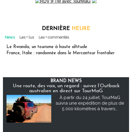
DERNIÈRE
HEURE
News
Les + lus
Les + commentés
Le Rwanda, un tourisme à haute altitude
France, Italie : randonnée dans le Mercantour frontalier
BRAND NEWS
Une route, des voix, un regard : suivez l’Outback
australien en direct sur TourMaG
À partir du 24 juillet, TourMaG
suivra une expédition de plus de
5 000 kilomètres à travers...