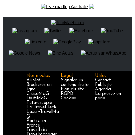
Nos médias
Légal
Utiles
AirMaG
Signaler un
Contact
Brochures en
contenu illicite
Publicité
ligne
Plan du site
Agenda
CruiseMaG
RGPD
La presse en
DestiMaG
Cookies
parle
Futuroscopie
La Travel Tech
LuxuryTravelMa
G
Partez en
France
TravelJobs
TravelManager