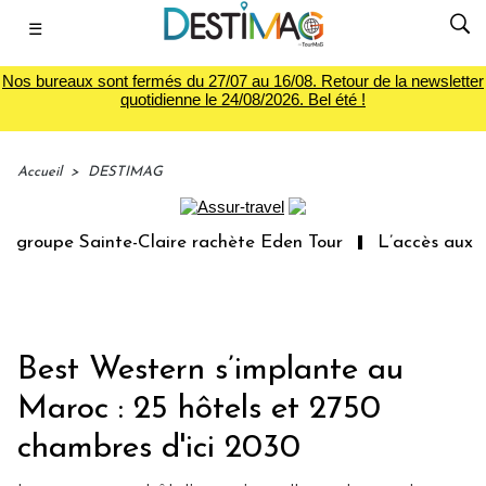
☰
Nos bureaux sont fermés du 27/07 au 16/08. Retour de la newsletter
quotidienne le 24/08/2026. Bel été !
Accueil
>
DESTIMAG
groupe Sainte-Claire rachète Eden Tour
L’accès aux vac
Best Western s’implante au
Maroc : 25 hôtels et 2750
chambres d'ici 2030