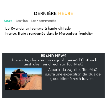
DERNIÈRE
HEURE
News
Les + lus
Les + commentés
Le Rwanda, un tourisme à haute altitude
France, Italie : randonnée dans le Mercantour frontalier
BRAND NEWS
Une route, des voix, un regard : suivez l’Outback
australien en direct sur TourMaG
À partir du 24 juillet, TourMaG
suivra une expédition de plus de
5 000 kilomètres à travers...