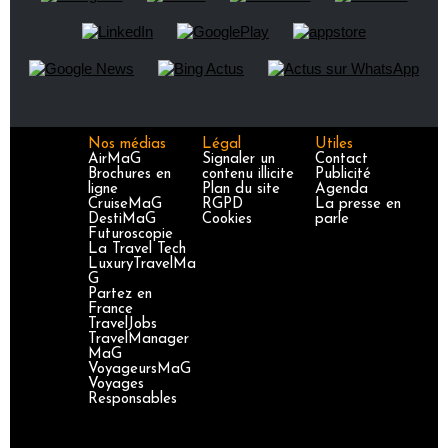
Nos médias
Légal
Utiles
AirMaG
Signaler un
Contact
Brochures en
contenu illicite
Publicité
ligne
Plan du site
Agenda
CruiseMaG
RGPD
La presse en
DestiMaG
Cookies
parle
Futuroscopie
La Travel Tech
LuxuryTravelMa
G
Partez en
France
TravelJobs
TravelManager
MaG
VoyageursMaG
Voyages
Responsables