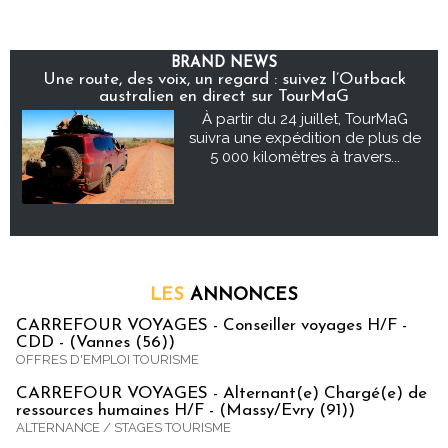
BRAND NEWS
Une route, des voix, un regard : suivez l’Outback
australien en direct sur TourMaG
À partir du 24 juillet, TourMaG
suivra une expédition de plus de
5 000 kilomètres à travers...
LES
ANNONCES
CARREFOUR VOYAGES - Conseiller voyages H/F -
CDD - (Vannes (56))
OFFRES D'EMPLOI TOURISME
CARREFOUR VOYAGES - Alternant(e) Chargé(e) de
ressources humaines H/F - (Massy/Evry (91))
ALTERNANCE / STAGES TOURISME