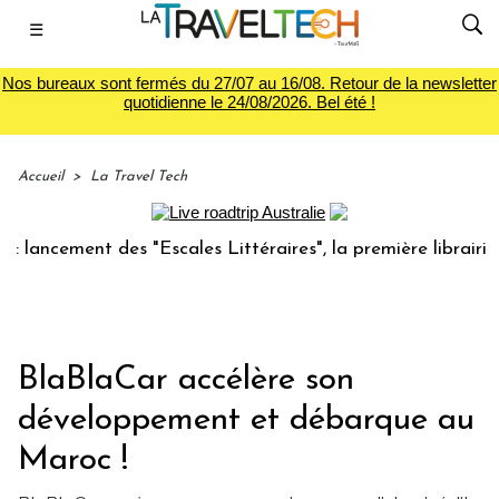
☰
Nos bureaux sont fermés du 27/07 au 16/08. Retour de la newsletter
quotidienne le 24/08/2026. Bel été !
Accueil
>
La Travel Tech
cement des "Escales Littéraires", la première librairie du v
BlaBlaCar accélère son
développement et débarque au
Maroc !