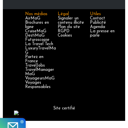
Nos médias
Légal
Utiles
AirMaG
Signaler un
Contact
Brochures en
contenu illicite
Publicité
ligne
Plan du site
Agenda
CruiseMaG
RGPD
La presse en
DestiMaG
Cookies
parle
Futuroscopie
La Travel Tech
LuxuryTravelMa
G
Partez en
France
TravelJobs
TravelManager
MaG
VoyageursMaG
Voyages
Responsables
Site certifié