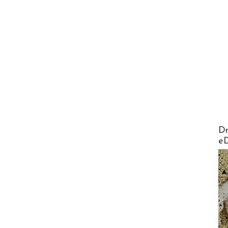
AirMa
Dr
e