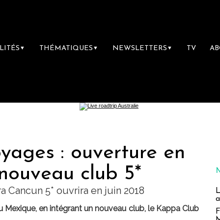
LITÉS
THÉMATIQUES
NEWSLETTERS
TV
A
▼
▼
▼
ages : ouverture en
 nouveau club 5*
 Cancun 5* ouvrira en juin 2018
L
a
 Mexique, en intégrant un nouveau club, le Kappa Club
F
M