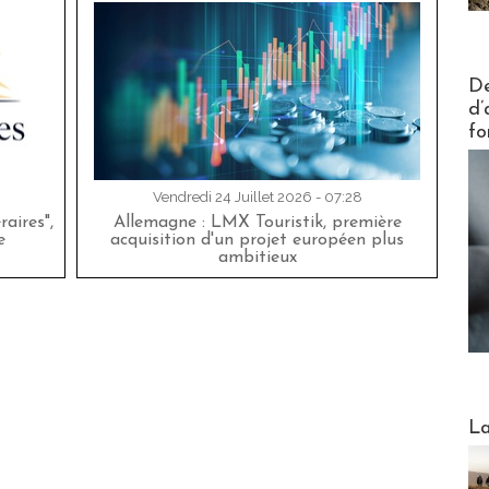
Actus V
De
d’
fo
Vendredi 24 Juillet 2026 - 07:28
aires",
Allemagne : LMX Touristik, première
e
acquisition d'un projet européen plus
ambitieux
Webinai
La