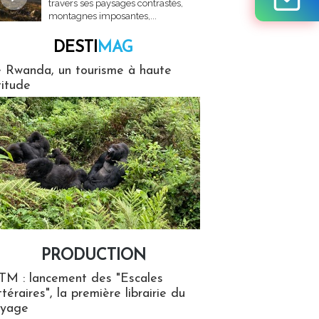
travers ses paysages contrastés,
montagnes imposantes,...
DESTI
MAG
MAG
 Rwanda, un tourisme à haute
titude
PRODUCTION
ion
TM : lancement des "Escales
ttéraires", la première librairie du
oyage