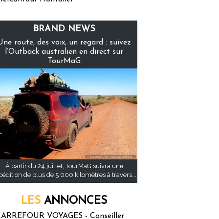
BRAND NEWS
Une route, des voix, un regard : suivez
l’Outback australien en direct sur
TourMaG
À partir du 24 juillet, TourMaG suivra une
pédition de plus de 5 000 kilomètres à travers...
LES
ANNONCES
ARREFOUR VOYAGES - Conseiller