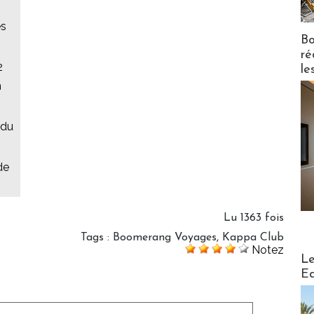
es
Bo
ré
2
le
n
 du
de
Lu 1363 fois
Tags
:
Boomerang Voyages
,
Kappa Club
Notez
Distribu
Le
Ed