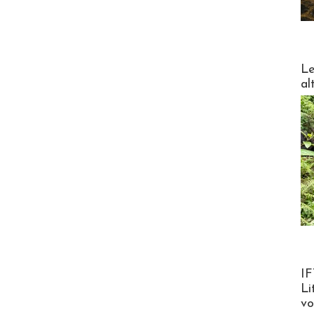
DESTI
Le
al
Product
IF
Li
v