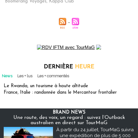
Boomerang Voyages
,
Kappa Club
DERNIÈRE
HEURE
News
Les + lus
Les + commentés
Le Rwanda, un tourisme à haute altitude
France, Italie : randonnée dans le Mercantour frontalier
BRAND NEWS
Une route, des voix, un regard : suivez l’Outback
australien en direct sur TourMaG
À partir du 24 juillet, TourMaG suivra
une expédition de plus de 5 000