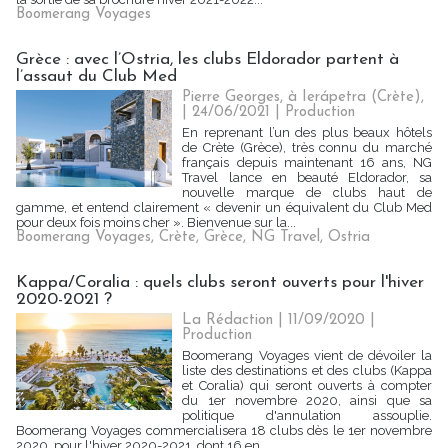
Boomerang Voyages
Grèce : avec l’Ostria, les clubs Eldorador partent à
l’assaut du Club Med
Pierre Georges, à Ierápetra (Crète),
| 24/06/2021
|
Production
En reprenant l’un des plus beaux hôtels
de Crète (Grèce), très connu du marché
français depuis maintenant 16 ans, NG
Travel lance en beauté Eldorador, sa
nouvelle marque de clubs haut de
gamme, et entend clairement « devenir un équivalent du Club Med
pour deux fois moins cher ». Bienvenue sur la...
Boomerang Voyages
,
Crète
,
Grèce
,
NG Travel
,
Ostria
Kappa/Coralia : quels clubs seront ouverts pour l'hiver
2020-2021 ?
La Rédaction
| 11/09/2020
|
Production
Boomerang Voyages vient de dévoiler la
liste des destinations et des clubs (Kappa
et Coralia) qui seront ouverts à compter
du 1er novembre 2020, ainsi que sa
politique d'annulation assouplie.
Boomerang Voyages commercialisera 18 clubs dès le 1er novembre
2020, pour l'hiver 2020-2021, dont 16 en...