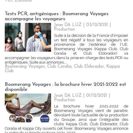
TUI
,
Zanzibar
Tests PCR, antigéniques : Boomerang Voyages
accompagne les voyageurs
Jean DA LUZ
| 03/12/2021
|
Production
Suite à la décision de la France d'imposer
un test négatif à tous les voyageurs en
provenance de l'extérieur de l'UE,
Boomerang Voyages (Kappa Club, Club
Coralia et Club Eldorador) va
accompagner les voyageurs dans la prise en charge des tests PCR ou
antigéniques. Suite aux annonces...
Boomerang Voyages
,
Club Coralia
,
Club Eldorador
,
Kappa
Club
Boomerang Voyages : la brochure hiver 2021-2022 est
disponible
Jean DA LUZ
| 01/12/2021
|
Production
La brochure hiver 2021-2022 de
Boomerang Voyages vient de paraitre,
dévoilant toute l’actualité de la production
du Groupe, ainsi que l’intégralité des
clubs Kappa Club, Club Eldorador, Club
Coralia et Kappa City ouverts cet hiver. Boomerang Voyages annonce
la sortie de sa brochure hiver 2021-2022...