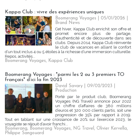
Kappa Club : vivre des expériences uniques
Boomerang Voyages | 05/01/2026
|
Brand News
Cet hiver, Kappa Club enrichit son offre et
promet encore plus de partage,
d’authenticité et de découverte dans ses
clubs. Depuis 2014, Kappa Club réinvente
le club de vacances en alliant le confort
d’un tout inclus 4 ou 5 étoiles à la richesse d’une immersion culturelle.
Repos, activités...
Boomerang Voyages
,
Kappa Club
Boomerang Voyages : "parmi les 2 ou 3 premiers TO
français" d’ici la fin 2023
David Savary
| 09/02/2023
|
Production
Porté par le produit club, Boomerang
Voyages (NG Travel) annonce pour 2022
un chiffre d’affaires de 380 millions
d’euros et 320 000 clients partis, soit une
progression de 35% par rapport à 2019.
Tout en tablant sur une croissance de 20% sur l’exercice 2023, le
voyagiste se réjouit d’avoir franchi...
Boomerang
,
Boomerang Voyages
,
NG Travel
,
Olivier Kervella
,
Philippe Sangouard