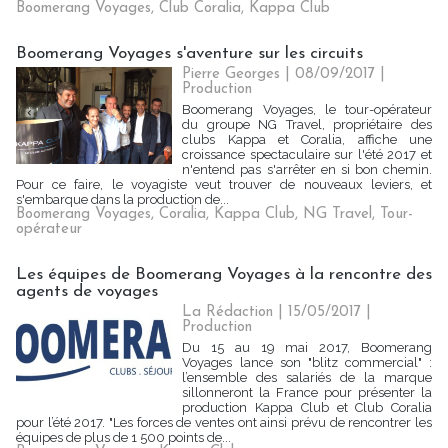
Boomerang Voyages
,
Club Coralia
,
Kappa Club
Boomerang Voyages s'aventure sur les circuits
Pierre Georges
| 08/09/2017
|
Production
Boomerang Voyages, le tour-opérateur
du groupe NG Travel, propriétaire des
clubs Kappa et Coralia, affiche une
croissance spectaculaire sur l'été 2017 et
n'entend pas s'arrêter en si bon chemin.
Pour ce faire, le voyagiste veut trouver de nouveaux leviers, et
s'embarque dans la production de...
Boomerang Voyages
,
Coralia
,
Kappa Club
,
NG Travel
,
Tour-
opérateur
Les équipes de Boomerang Voyages à la rencontre des
agents de voyages
La Rédaction
| 15/05/2017
|
Production
Du 15 au 19 mai 2017, Boomerang
Voyages lance son "blitz commercial" :
l’ensemble des salariés de la marque
sillonneront la France pour présenter la
production Kappa Club et Club Coralia
pour l’été 2017. "Les forces de ventes ont ainsi prévu de rencontrer les
équipes de plus de 1 500 points de...