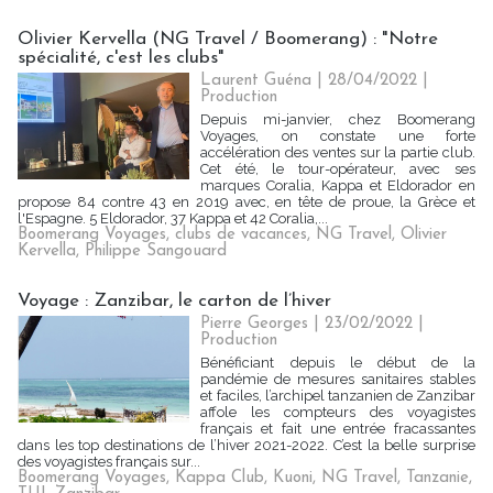
Olivier Kervella (NG Travel / Boomerang) : "Notre
spécialité, c'est les clubs"
Laurent Guéna
| 28/04/2022
|
Production
Depuis mi-janvier, chez Boomerang
Voyages, on constate une forte
accélération des ventes sur la partie club.
Cet été, le tour-opérateur, avec ses
marques Coralia, Kappa et Eldorador en
propose 84 contre 43 en 2019 avec, en tête de proue, la Grèce et
l'Espagne. 5 Eldorador, 37 Kappa et 42 Coralia,...
Boomerang Voyages
,
clubs de vacances
,
NG Travel
,
Olivier
Kervella
,
Philippe Sangouard
Voyage : Zanzibar, le carton de l’hiver
Pierre Georges
| 23/02/2022
|
Production
Bénéficiant depuis le début de la
pandémie de mesures sanitaires stables
et faciles, l’archipel tanzanien de Zanzibar
affole les compteurs des voyagistes
français et fait une entrée fracassantes
dans les top destinations de l’hiver 2021-2022. C’est la belle surprise
des voyagistes français sur...
Boomerang Voyages
,
Kappa Club
,
Kuoni
,
NG Travel
,
Tanzanie
,