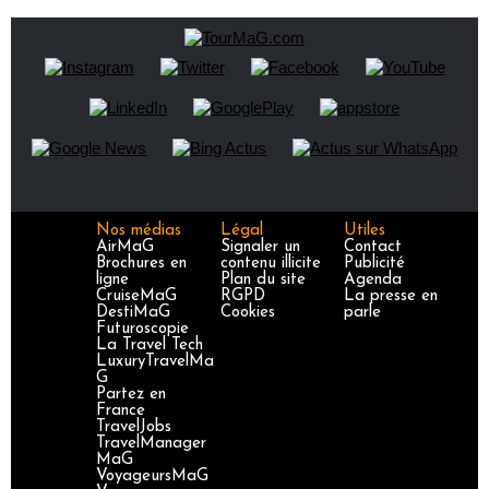
Nos médias
Légal
Utiles
AirMaG
Signaler un
Contact
Brochures en
contenu illicite
Publicité
ligne
Plan du site
Agenda
CruiseMaG
RGPD
La presse en
DestiMaG
Cookies
parle
Futuroscopie
La Travel Tech
LuxuryTravelMa
G
Partez en
France
TravelJobs
TravelManager
MaG
VoyageursMaG