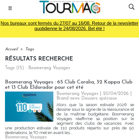
☰
Nos bureaux sont fermés du 27/07 au 16/08. Retour de la newsletter
quotidienne le 24/08/2026. Bel été !
Accueil
>
Tags
RÉSULTATS RECHERCHE
Tags (15) : Boomerang Voyages
Boomerang Voyages : 65 Club Coralia, 32 Kappa Club
et 13 Club Eldorador pour cet été
Boomerang Voyages | 20/04/2026
|
Brand news Dossiers spéciaux
Alors que la saison estivale 2026 se
dessine sous le signe de la réassurance et
de la maîtrise budgétaire, Boomerang
Voyages réaffirme sa position sur le
segment des clubs de vacances. Avec
une production estivale de 110 produits répartis sur près de 50
destinations, le TO met en avant les...
Boomerang Voyages