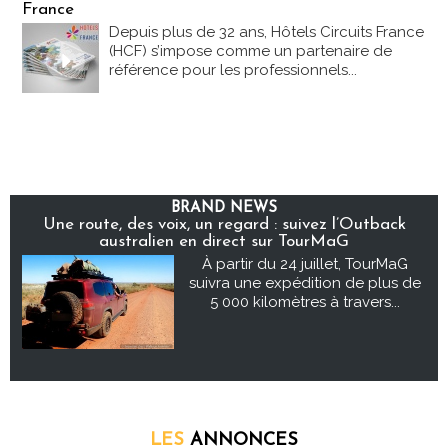
France
Depuis plus de 32 ans, Hôtels Circuits France
(HCF) s’impose comme un partenaire de
référence pour les professionnels...
BRAND NEWS
Une route, des voix, un regard : suivez l’Outback
australien en direct sur TourMaG
À partir du 24 juillet, TourMaG
suivra une expédition de plus de
5 000 kilomètres à travers...
LES
ANNONCES