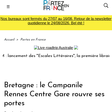
☰
Nos bureaux sont fermés du 27/07 au 16/08. Retour de la newsletter
quotidienne le 24/08/2026. Bel été !
Accueil
>
Partez en France
ancement des "Escales Littéraires", la première librairie du
Bretagne : le Campanile
Rennes Centre Gare rouvre ses
portes