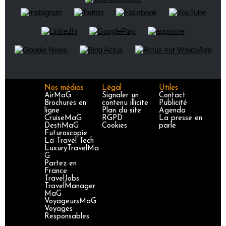
Nos médias
Légal
Utiles
AirMaG
Signaler un
Contact
Brochures en
contenu illicite
Publicité
ligne
Plan du site
Agenda
CruiseMaG
RGPD
La presse en
DestiMaG
Cookies
parle
Futuroscopie
La Travel Tech
LuxuryTravelMa
G
Partez en
France
TravelJobs
TravelManager
MaG
VoyageursMaG
Voyages
Responsables