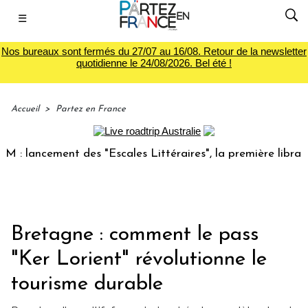
☰
Nos bureaux sont fermés du 27/07 au 16/08. Retour de la newsletter
quotidienne le 24/08/2026. Bel été !
Accueil
>
Partez en France
ancement des "Escales Littéraires", la première librairie d
Bretagne : comment le pass
"Ker Lorient" révolutionne le
tourisme durable