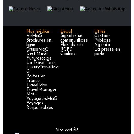
Nos médias
Légal
Utiles
AirMaG
Signaler un
Contact
Brochures en
contenu illicite
Publicité
ligne
Plan du site
Agenda
CruiseMaG
RGPD
La presse en
DestiMaG
Cookies
parle
Futuroscopie
La Travel Tech
LuxuryTravelMa
G
Partez en
France
TravelJobs
TravelManager
MaG
VoyageursMaG
Voyages
Responsables
Site certifié