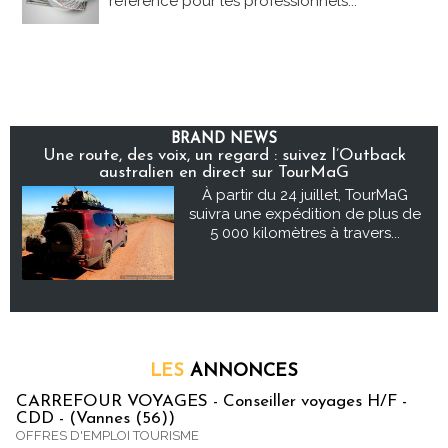
référence pour les professionnels...
BRAND NEWS
Une route, des voix, un regard : suivez l’Outback
australien en direct sur TourMaG
À partir du 24 juillet, TourMaG
suivra une expédition de plus de
5 000 kilomètres à travers...
LES
ANNONCES
CARREFOUR VOYAGES - Conseiller voyages H/F -
CDD - (Vannes (56))
OFFRES D'EMPLOI TOURISME