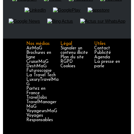
Nos médias
Légal
Utiles
AirMaG
Signaler un
Contact
Brochures en
contenu illicite
Publicité
ligne
Plan du site
Agenda
CruiseMaG
RGPD
La presse en
DestiMaG
Cookies
parle
Futuroscopie
La Travel Tech
LuxuryTravelMa
G
Partez en
France
TravelJobs
TravelManager
MaG
VoyageursMaG
Voyages
Responsables