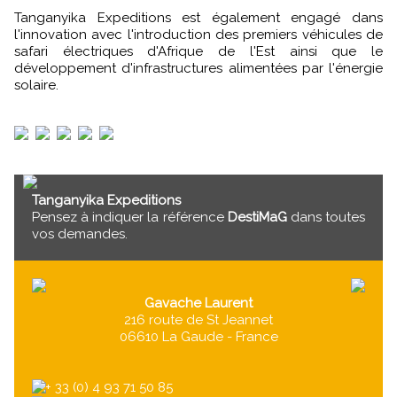
Tanganyika Expeditions est également engagé dans
l'innovation avec l'introduction des premiers véhicules de
safari électriques d'Afrique de l'Est ainsi que le
développement d'infrastructures alimentées par l'énergie
solaire.
Tanganyika Expeditions
Pensez à indiquer la référence
DestiMaG
dans toutes
vos demandes.
Gavache Laurent
216 route de St Jeannet
06610 La Gaude - France
+ 33 (0) 4 93 71 50 85