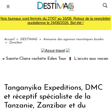
☰
Nos bureaux sont fermés du 27/07 au 16/08. Retour de la newsletter
quotidienne le 24/08/2026. Bel été !
Accueil
>
DESTIMAG
>
Annuaire des agences touristiques locales
>
Zanzibar
Sainte-Claire rachète Eden Tour
L’accès aux vacances :
Tanganyika Expeditions, DMC
et réceptif spécialiste de la
Tanzanie, Zanzibar et du