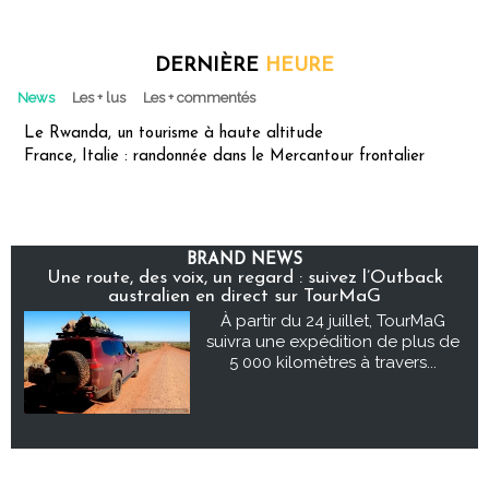
DERNIÈRE
HEURE
News
Les + lus
Les + commentés
Le Rwanda, un tourisme à haute altitude
France, Italie : randonnée dans le Mercantour frontalier
BRAND NEWS
Une route, des voix, un regard : suivez l’Outback
australien en direct sur TourMaG
À partir du 24 juillet, TourMaG
suivra une expédition de plus de
5 000 kilomètres à travers...