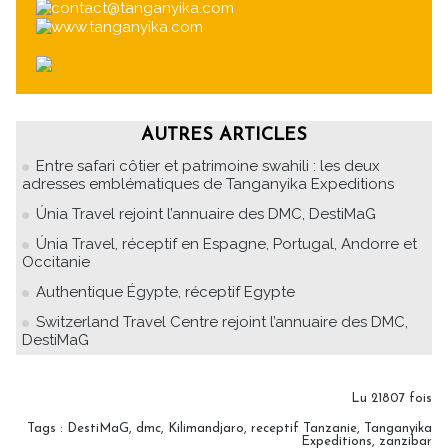
contact@tanganyika.com
www.tanganyika.com
AUTRES ARTICLES
Entre safari côtier et patrimoine swahili : les deux
adresses emblématiques de Tanganyika Expeditions
Únia Travel rejoint l’annuaire des DMC, DestiMaG
Únia Travel, réceptif en Espagne, Portugal, Andorre et
Occitanie
Authentique Égypte, réceptif Egypte
Switzerland Travel Centre rejoint l’annuaire des DMC,
DestiMaG
Lu 21807 fois
Tags
:
DestiMaG
,
dmc
,
Kilimandjaro
,
receptif Tanzanie
,
Tanganyika
Expeditions
,
zanzibar