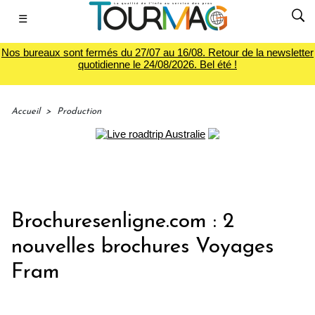
☰
Nos bureaux sont fermés du 27/07 au 16/08. Retour de la newsletter
quotidienne le 24/08/2026. Bel été !
Accueil
>
Production
Brochuresenligne.com : 2
nouvelles brochures Voyages
Fram