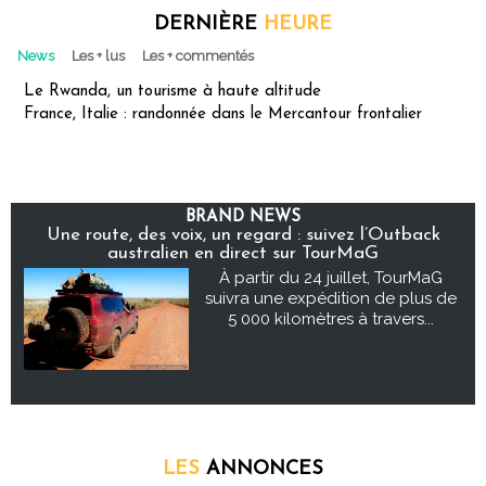
DERNIÈRE
HEURE
News
Les + lus
Les + commentés
Le Rwanda, un tourisme à haute altitude
France, Italie : randonnée dans le Mercantour frontalier
BRAND NEWS
Une route, des voix, un regard : suivez l’Outback
australien en direct sur TourMaG
À partir du 24 juillet, TourMaG
suivra une expédition de plus de
5 000 kilomètres à travers...
LES
ANNONCES