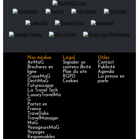
Nos médias
Légal
Utiles
AirMaG
Signaler un
Contact
Brochures en
contenu illicite
Publicité
ligne
Plan du site
Agenda
CruiseMaG
RGPD
La presse en
DestiMaG
Cookies
parle
Futuroscopie
La Travel Tech
LuxuryTravelMa
G
Partez en
France
TravelJobs
TravelManager
MaG
VoyageursMaG
Voyages
Responsables