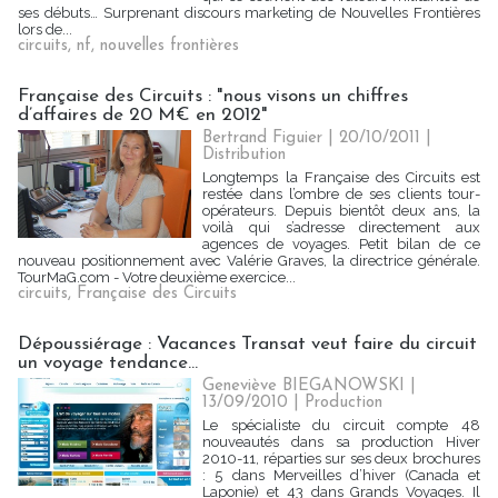
ses débuts… Surprenant discours marketing de Nouvelles Frontières
lors de...
circuits
,
nf
,
nouvelles frontières
Française des Circuits : "nous visons un chiffres
d’affaires de 20 M€ en 2012"
Bertrand Figuier | 20/10/2011
|
Distribution
Longtemps la Française des Circuits est
restée dans l’ombre de ses clients tour-
opérateurs. Depuis bientôt deux ans, la
voilà qui s’adresse directement aux
agences de voyages. Petit bilan de ce
nouveau positionnement avec Valérie Graves, la directrice générale.
TourMaG.com - Votre deuxième exercice...
circuits
,
Française des Circuits
Dépoussiérage : Vacances Transat veut faire du circuit
un voyage tendance…
Geneviève BIEGANOWSKI |
13/09/2010
|
Production
Le spécialiste du circuit compte 48
nouveautés dans sa production Hiver
2010-11, réparties sur ses deux brochures
: 5 dans Merveilles d’hiver (Canada et
Laponie) et 43 dans Grands Voyages. Il