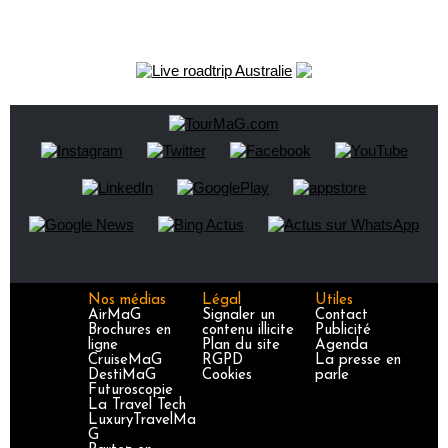
Nos médias
Légal
Utiles
AirMaG
Signaler un
Contact
Brochures en
contenu illicite
Publicité
ligne
Plan du site
Agenda
CruiseMaG
RGPD
La presse en
DestiMaG
Cookies
parle
Futuroscopie
La Travel Tech
LuxuryTravelMa
G