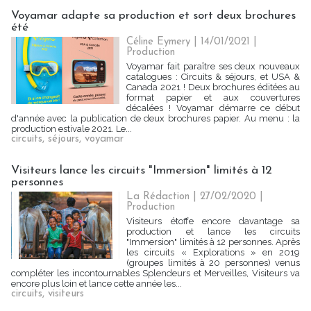
Voyamar adapte sa production et sort deux brochures
été
Céline Eymery
| 14/01/2021
|
Production
Voyamar fait paraître ses deux nouveaux
catalogues : Circuits & séjours, et USA &
Canada 2021 ! Deux brochures éditées au
format papier et aux couvertures
décalées ! Voyamar démarre ce début
d'année avec la publication de deux brochures papier. Au menu : la
production estivale 2021. Le...
circuits
,
séjours
,
voyamar
Visiteurs lance les circuits "Immersion" limités à 12
personnes
La Rédaction
| 27/02/2020
|
Production
Visiteurs étoffe encore davantage sa
production et lance les circuits
"Immersion" limités à 12 personnes. Après
les circuits « Explorations » en 2019
(groupes limités à 20 personnes) venus
compléter les incontournables Splendeurs et Merveilles, Visiteurs va
encore plus loin et lance cette année les...
circuits
,
visiteurs