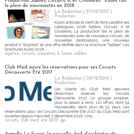
Production Sables, Circuits, K et Croisières : Kuoni fait
le plein de nouveautés en 2018
La Rédaction
| 27/06/2017
|
Production
Kuoni anticipe et vient de faire paraître ses
catalogues 2018 Sables, Circuits, K et
Croisières. La production fait le plein de
nouveautés avec de nouveaux circuits, de
nouvelles destinations, une nouveau
produit K "Express" et une offre étoffée dans la brochure "Sables". Les
brochures Kuoni 2018...
agence
,
circuits
,
croisières
,
k
,
kuoni
,
sables
Club Med ouvre les réservations pour ses Circuits
Découverte Été 2017
La Rédaction
| 08/12/2016
|
Production
Les clients du Club Med peuvent
désormais réserver les Circuits
Découverte 2017. Le groupe propose,
pour la saison à venir, 110 offres, dont 54
nouveautés, dans plus de 53 pays. Les
réservations pour les Circuits Découverte Été 2017 du Club Med sont
ouvertes depuis mercredi 7 décembre 2016. Une...
circuits
,
club med
,
ete 2017
,
gp
Armelle Le Scaon, la nouvelle chef d’orchestre de