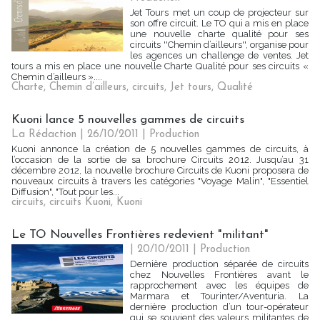
Jet Tours met un coup de projecteur sur
son offre circuit. Le TO qui a mis en place
une nouvelle charte qualité pour ses
circuits ''Chemin d’ailleurs'', organise pour
les agences un challenge de ventes. Jet
tours a mis en place une nouvelle Charte Qualité pour ses circuits «
Chemin d’ailleurs »....
Charte
,
Chemin d’ailleurs
,
circuits
,
Jet tours
,
Qualité
Kuoni lance 5 nouvelles gammes de circuits
La Rédaction
| 26/10/2011
|
Production
Kuoni annonce la création de 5 nouvelles gammes de circuits, à
l’occasion de la sortie de sa brochure Circuits 2012. Jusqu’au 31
décembre 2012, la nouvelle brochure Circuits de Kuoni proposera de
nouveaux circuits à travers les catégories "Voyage Malin", "Essentiel
Diffusion", "Tout pour les...
circuits
,
circuits Kuoni
,
Kuoni
Le TO Nouvelles Frontières redevient "militant"
| 20/10/2011
|
Production
Dernière production séparée de circuits
chez Nouvelles Frontières avant le
rapprochement avec les équipes de
Marmara et Tourinter/Aventuria. La
dernière production d’un tour-opérateur
qui se souvient des valeurs militantes de