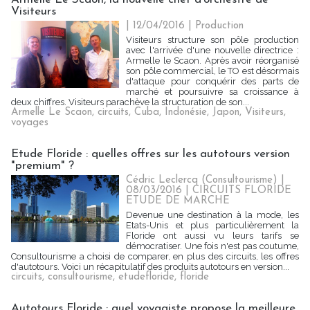
Visiteurs
| 12/04/2016
|
Production
Visiteurs structure son pôle production
avec l'arrivée d'une nouvelle directrice :
Armelle le Scaon. Après avoir réorganisé
son pôle commercial, le TO est désormais
d'attaque pour conquérir des parts de
marché et poursuivre sa croissance à
deux chiffres. Visiteurs parachève la structuration de son...
Armelle Le Scaon
,
circuits
,
Cuba
,
Indonésie
,
Japon
,
Visiteurs
,
voyages
Etude Floride : quelles offres sur les autotours version
"premium" ?
Cédric Leclercq (Consultourisme) |
08/03/2016
|
CIRCUITS FLORIDE
ETUDE DE MARCHE
Devenue une destination à la mode, les
Etats-Unis et plus particulièrement la
Floride ont aussi vu leurs tarifs se
démocratiser. Une fois n'est pas coutume,
Consultourisme a choisi de comparer, en plus des circuits, les offres
d'autotours. Voici un récapitulatif des produits autotours en version...
circuits
,
consultourisme
,
etudefloride
,
floride
Autotours Floride : quel voyagiste propose la meilleure