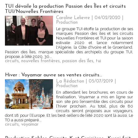
TUI dévoile la production Passion des Îles et circuits
TUI/Nouvelles Frontières
Caroline Lelievre
| 04/02/2020
|
Production
Le groupe TUI étoffe la production de ses
marques Passion des îles et les circuits
Nouvelles Frontières et TUI pour la saison
estivale 2020 et lance notamment
l'Algérie, la Côte d'Ivoire et le Groenland.
Passion des Îles, marque spécialiste des archipels du groupe TUI,
propose, à l’été 2020, 30...
circuits
,
nouvelles frontières
,
passion des îles
,
tui
Hiver : Voyamar ouvre ses ventes circuits...
La Rédaction
| 05/07/2019
|
Production
En attendant les brochures, en cours de
finalisation, Voyamar a mis en ligne sur
son site pro l’ensemble des circuits pour
l’hiver prochain. Au total, plus de 80
circuits seront proposés aux voyageurs,
dont 18 pour l’Europe. Et les best-sellers de l’été 2020 sont là aussi. Le
TO a aussi préparé...
circuits
,
voyamar