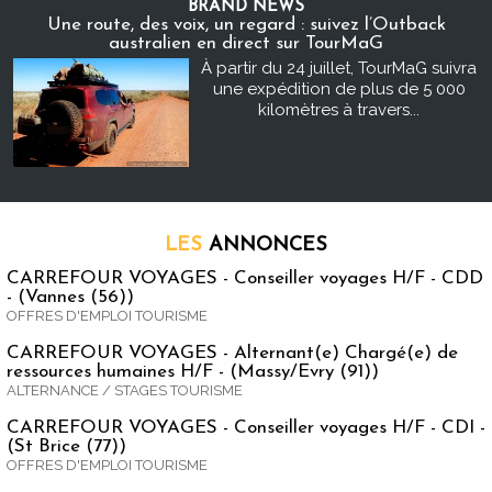
BRAND NEWS
Une route, des voix, un regard : suivez l’Outback
australien en direct sur TourMaG
À partir du 24 juillet, TourMaG suivra
une expédition de plus de 5 000
kilomètres à travers...
LES
ANNONCES
CARREFOUR VOYAGES - Conseiller voyages H/F - CDD
- (Vannes (56))
OFFRES D'EMPLOI TOURISME
CARREFOUR VOYAGES - Alternant(e) Chargé(e) de
ressources humaines H/F - (Massy/Evry (91))
ALTERNANCE / STAGES TOURISME
CARREFOUR VOYAGES - Conseiller voyages H/F - CDI -
(St Brice (77))
OFFRES D'EMPLOI TOURISME