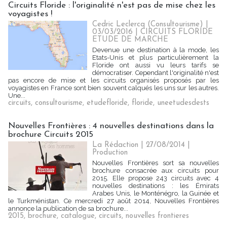
Circuits Floride : l'originalité n'est pas de mise chez les
voyagistes !
Cedric Leclercq (Consultourisme) |
03/03/2016
|
CIRCUITS FLORIDE
ETUDE DE MARCHE
Devenue une destination à la mode, les
Etats-Unis et plus particulièrement la
Floride ont aussi vu leurs tarifs se
démocratiser. Cependant l'originalité n'est
pas encore de mise et les circuits organisés proposés par les
voyagistes en France sont bien souvent calqués les uns sur les autres.
Une...
circuits
,
consultourisme
,
etudefloride
,
floride
,
uneetudesdests
Nouvelles Frontières : 4 nouvelles destinations dans la
brochure Circuits 2015
La Rédaction
| 27/08/2014
|
Production
Nouvelles Frontières sort sa nouvelles
brochure consacrée aux circuits pour
2015. Elle propose 243 circuits avec 4
nouvelles destinations : les Émirats
Arabes Unis, le Monténégro, la Guinée et
le Turkménistan. Ce mercredi 27 août 2014, Nouvelles Frontières
annonce la publication de sa brochure...
2015
,
brochure
,
catalogue
,
circuits
,
nouvelles frontieres