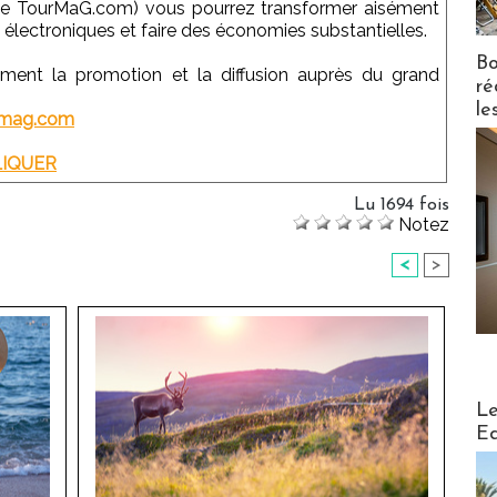
e TourMaG.com) vous pourrez transformer aisément
électroniques et faire des économies substantielles.
Bo
ent la promotion et la diffusion auprès du grand
ré
le
rmag.com
LIQUER
Lu 1694 fois
Notez
<
>
Distribu
Le
Ed