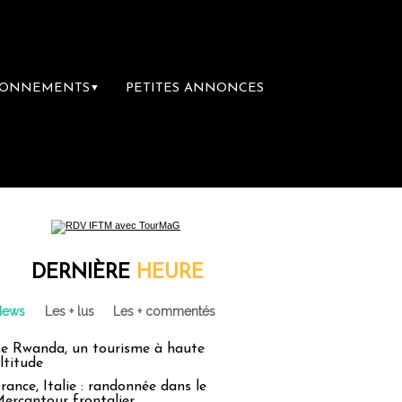
BONNEMENTS
PETITES ANNONCES
▼
e librairie du voyage
Le groupe Sainte-Cla
DERNIÈRE
HEURE
News
Les + lus
Les + commentés
e Rwanda, un tourisme à haute
ltitude
rance, Italie : randonnée dans le
ercantour frontalier