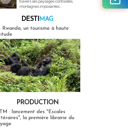
travers ses paysages contrastés,
montagnes imposantes,...
DESTI
MAG
MAG
 Rwanda, un tourisme à haute
titude
PRODUCTION
ion
TM : lancement des "Escales
ttéraires", la première librairie du
oyage