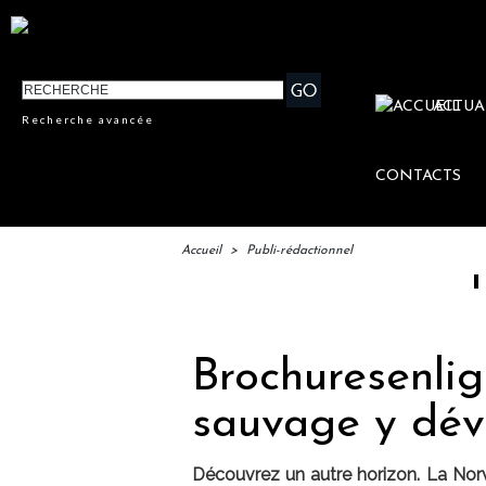
ACTUA
Recherche avancée
CONTACTS
Accueil
>
Publi-rédactionnel
IFTM : la
Brochuresenlig
sauvage y dévo
Découvrez un autre horizon. La Norv