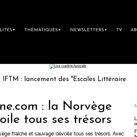
LITÉS
THÉMATIQUES
NEWSLETTERS
TV
A
▼
▼
▼
ncement des "Escales Littéraires", la premièr
ne.com : la Norvège
ile tous ses trésors
L
a
F
ège fraîche et sauvage dévoile tous ses trésors. Avec
M