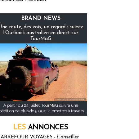
BRAND NEWS
Une route, des voix, un regard : suivez
l’Outback australien en direct sur
TourMaG
À partir du 24 juillet, TourMaG suivra une
pédition de plus de 5 000 kilomètres à travers...
LES
ANNONCES
ARREFOUR VOYAGES - Conseiller