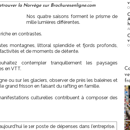
v
retrouver la Norvège sur Brochuresenligne.com
O
Nos quatre saisons forment le prisme de
A
mille lumières différentes.
h
A
riche en contrastes.
C
v
utes montagnes, littoral splendide et fjords profonds,
O
 d’activités et de moments de détente.
haitez contempler tranquillement les paysages
Publi-n
Co
es en VTT.
ve
 ou sur les glaciers, observer de près les baleines et
fr
e grand frisson en faisant du rafting en famille.
 manifestations culturelles contribuent à composer des
ujourd'hui le 1er poste de dépenses dans l'entreprise.