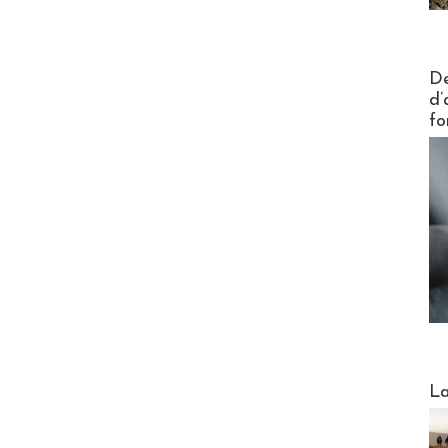
Actus V
De
d’
fo
Webinai
La