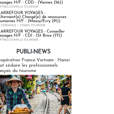
oyages H/F - CDD - (Vannes (56))
FFRES D'EMPLOI TOURISME
CARREFOUR VOYAGES -
lternant(e) Chargé(e) de ressources
umaines H/F - (Massy/Evry (91))
LTERNANCE / STAGES TOURISME
ARREFOUR VOYAGES - Conseiller
oyages H/F - CDI - (St Brice (77))
FFRES D'EMPLOI TOURISME
PUBLI-NEWS
ews
opération France-Vietnam : Hanoï
ut séduire les professionnels
ançais du tourisme