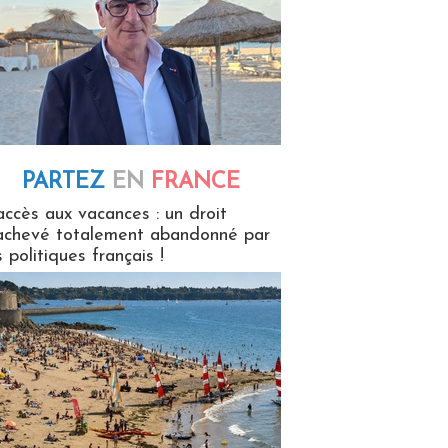
PARTEZ
EN
FRANCE
 en France
accès aux vacances : un droit
achevé totalement abandonné par
s politiques français !