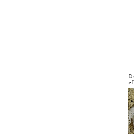
AirMa
Dr
e