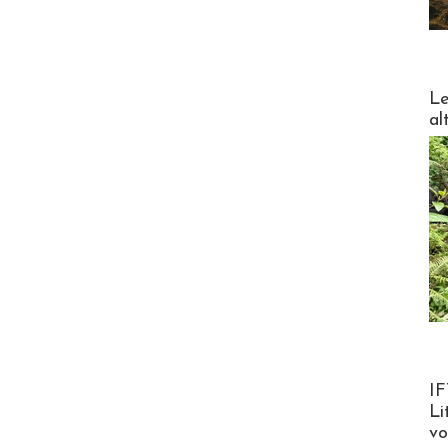
DESTI
Le
al
Product
IF
Li
v