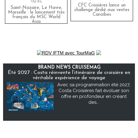
09:45
CFC Croisières lance un
Saint-Nazaire, Le Havre,
challenge dédié aux ventes
Marseille : le lancement très
Caraïbes
français du MSC World
Asia
BRAND NEWS CRUISEMAG
Été 2027 : Costa réinvente l’itinéraire de croisière en
véritable expérience de voyage
Avec sa programmation été 2027,
Costa Croisières fait évoluer son
offre en profondeur en créant
des...