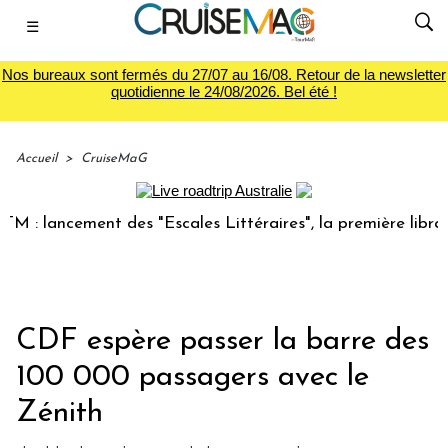
☰
Nos bureaux sont fermés du 27/07 au 16/08. Retour de la newsletter
quotidienne le 24/08/2026. Bel été !
Accueil
>
CruiseMaG
 lancement des "Escales Littéraires", la première librairie
CDF espère passer la barre des
100 000 passagers avec le
Zénith