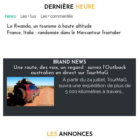
DERNIÈRE
HEURE
News
Les + lus
Les + commentés
Le Rwanda, un tourisme à haute altitude
France, Italie : randonnée dans le Mercantour frontalier
BRAND NEWS
Une route, des voix, un regard : suivez l’Outback
australien en direct sur TourMaG
À partir du 24 juillet, TourMaG
suivra une expédition de plus de
5 000 kilomètres à travers...
LES
ANNONCES