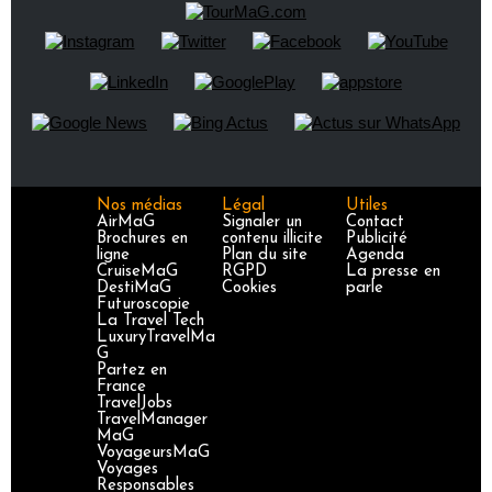
Nos médias
Légal
Utiles
AirMaG
Signaler un
Contact
Brochures en
contenu illicite
Publicité
ligne
Plan du site
Agenda
CruiseMaG
RGPD
La presse en
DestiMaG
Cookies
parle
Futuroscopie
La Travel Tech
LuxuryTravelMa
G
Partez en
France
TravelJobs
TravelManager
MaG
VoyageursMaG
Voyages
Responsables