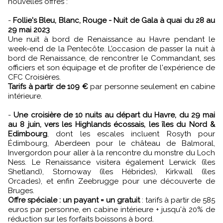
nouvelles offres :
-
Follie's Bleu, Blanc, Rouge - Nuit de Gala à quai du 28 au
29 mai 2023
Une nuit à bord de Renaissance au Havre pendant le
week-end de la Pentecôte. L’occasion de passer la nuit à
bord de Renaissance, de rencontrer le Commandant, ses
officiers et son équipage et de profiter de l'expérience de
CFC Croisières.
Tarifs à partir de 109 €
par personne seulement en cabine
intérieure.
-
Une croisière de 10 nuits au départ du Havre, du 29 mai
au 8 juin, vers les Highlands écossais, les îles du Nord &
Edimbourg
, dont les escales incluent Rosyth pour
Édimbourg, Aberdeen pour le château de Balmoral,
Invergordon pour aller à la rencontre du monstre du Loch
Ness. Le Renaissance visitera également Lerwick (îles
Shetland), Stornoway (îles Hébrides), Kirkwall (îles
Orcades), et enfin Zeebrugge pour une découverte de
Bruges.
Offre spéciale : un payant = un gratuit
: tarifs à partir de 585
euros par personne, en cabine intérieure + jusqu'à 20% de
réduction sur les forfaits boissons à bord.