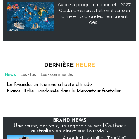
Avec sa programmation été 2027,
Costa Croisières fait évoluer son
offre en profondeur en créant
des...
DERNIÈRE
HEURE
News
Les + lus
Les + commentés
Le Rwanda, un tourisme à haute altitude
France, Italie : randonnée dans le Mercantour frontalier
BRAND NEWS
Une route, des voix, un regard : suivez l’Outback
australien en direct sur TourMaG
À partir du 24 juillet, TourMaG