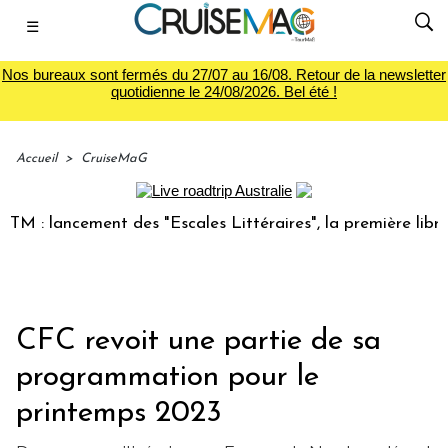
☰
Nos bureaux sont fermés du 27/07 au 16/08. Retour de la newsletter
quotidienne le 24/08/2026. Bel été !
Accueil
>
CruiseMaG
lancement des "Escales Littéraires", la première librairie d
CFC revoit une partie de sa
programmation pour le
printemps 2023