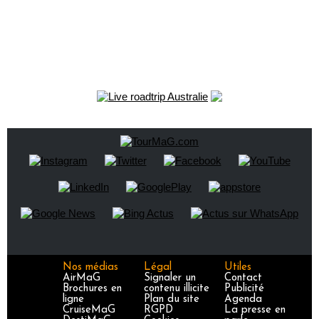
Nos médias
Légal
Utiles
AirMaG
Signaler un
Contact
Brochures en
contenu illicite
Publicité
ligne
Plan du site
Agenda
CruiseMaG
RGPD
La presse en