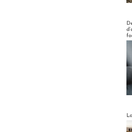
Actus V
De
d’
fo
Webinai
La