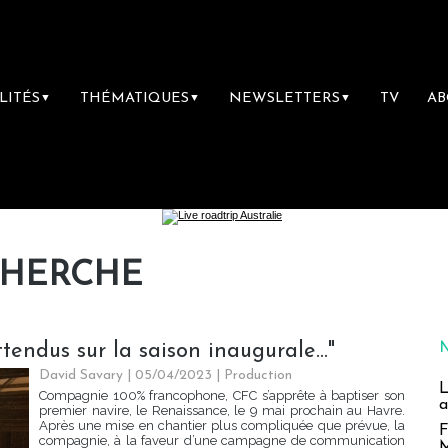
LITÉS
THÉMATIQUES
NEWSLETTERS
TV
A
▼
▼
▼
CHERCHE
endus sur la saison inaugurale..."
David Savary
| 05/04/2023
|
Production
L
Compagnie 100% francophone, CFC s’apprête à baptiser son
a
premier navire, le Renaissance, le 9 mai prochain au Havre.
Après une mise en chantier plus compliquée que prévue, la
F
compagnie, à la faveur d’une campagne de communication
M