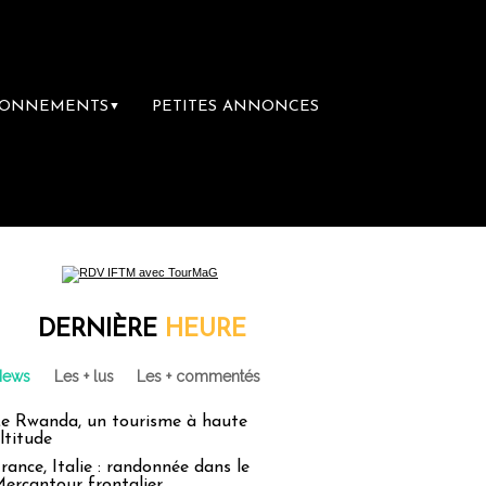
BONNEMENTS
PETITES ANNONCES
▼
DERNIÈRE
HEURE
News
Les + lus
Les + commentés
e Rwanda, un tourisme à haute
ltitude
rance, Italie : randonnée dans le
ercantour frontalier