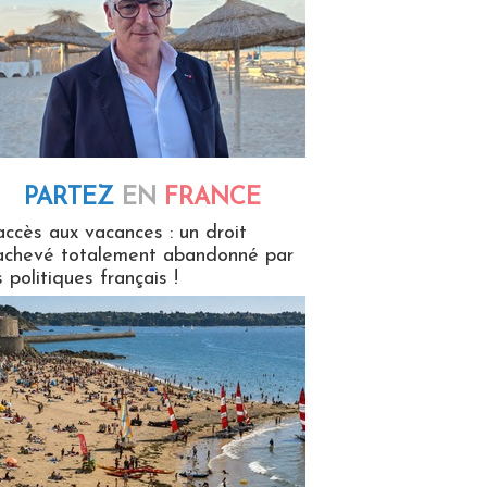
PARTEZ
EN
FRANCE
 en France
accès aux vacances : un droit
achevé totalement abandonné par
s politiques français !