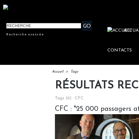
ACTUA
Recherche avancée
CONTACTS
Accueil
>
Tags
RÉSULTATS RE
Tags (6) : CFC
CFC : "25 000 passagers att