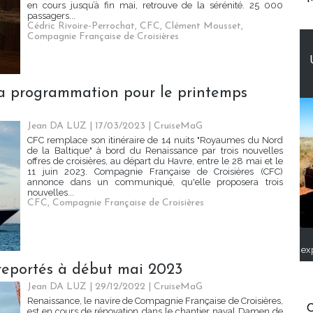
en cours jusqu’à fin mai, retrouve de la sérénité. 25 000
passagers...
Cédric Rivoire-Perrochat
,
CFC
,
Clément Mousset
,
Compagnie Française de Croisières
sa programmation pour le printemps
Jean DA LUZ
| 17/03/2023
|
CruiseMaG
CFC remplace son itinéraire de 14 nuits "Royaumes du Nord
de la Baltique" à bord du Renaissance par trois nouvelles
offres de croisières, au départ du Havre, entre le 28 mai et le
11 juin 2023. Compagnie Française de Croisières (CFC)
annonce dans un communiqué, qu'elle proposera trois
nouvelles...
CFC
,
Compagnie Française de Croisières
ex
 reportés à début mai 2023
Jean DA LUZ
| 29/12/2022
|
CruiseMaG
Renaissance, le navire de Compagnie Française de Croisières,
C
est en cours de rénovation dans le chantier naval Damen de