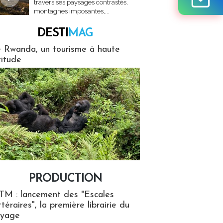
travers ses paysages contrastés,
montagnes imposantes,...
DESTI
MAG
MAG
 Rwanda, un tourisme à haute
titude
PRODUCTION
ion
TM : lancement des "Escales
ttéraires", la première librairie du
oyage