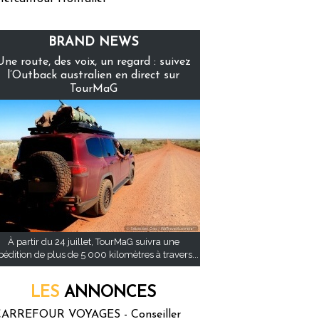
BRAND NEWS
Une route, des voix, un regard : suivez
l’Outback australien en direct sur
TourMaG
À partir du 24 juillet, TourMaG suivra une
pédition de plus de 5 000 kilomètres à travers...
LES
ANNONCES
ARREFOUR VOYAGES - Conseiller