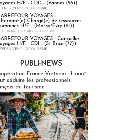
oyages H/F - CDD - (Vannes (56))
FFRES D'EMPLOI TOURISME
CARREFOUR VOYAGES -
lternant(e) Chargé(e) de ressources
umaines H/F - (Massy/Evry (91))
LTERNANCE / STAGES TOURISME
ARREFOUR VOYAGES - Conseiller
oyages H/F - CDI - (St Brice (77))
FFRES D'EMPLOI TOURISME
PUBLI-NEWS
ews
opération France-Vietnam : Hanoï
ut séduire les professionnels
ançais du tourisme