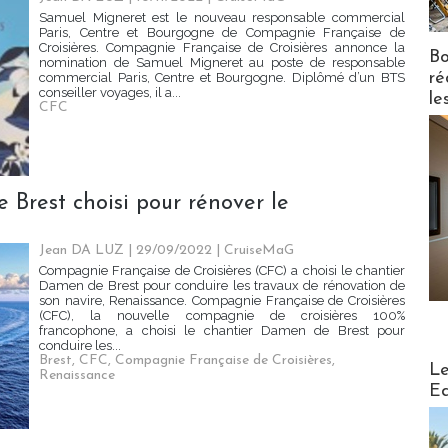
Samuel Migneret est le nouveau responsable commercial
Paris, Centre et Bourgogne de Compagnie Française de
Croisières. Compagnie Française de Croisières annonce la
Bo
nomination de Samuel Migneret au poste de responsable
ré
commercial Paris, Centre et Bourgogne. Diplômé d’un BTS
conseiller voyages, il a...
le
CFC
 Brest choisi pour rénover le
Jean DA LUZ
| 29/09/2022
|
CruiseMaG
Compagnie Française de Croisières (CFC) a choisi le chantier
Damen de Brest pour conduire les travaux de rénovation de
son navire, Renaissance. Compagnie Française de Croisières
(CFC), la nouvelle compagnie de croisières 100%
francophone, a choisi le chantier Damen de Brest pour
conduire les...
Brest
,
CFC
,
Compagnie Française de Croisières
,
Distribu
Le
Renaissance
Ed