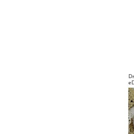
AirMa
Dr
e