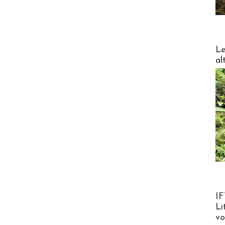
DESTI
Le
al
Product
IF
Li
v