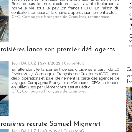
v
Brest depuis le mois d’octobre 2022, avant d’entamer sa
O
nouvelle vie sous le pavillon français CFC. En raison du
contexte international, la chaîne d’approvisionnement a été...
CFC
,
Compagnie Française de Croisières
,
renaissance
A
h
A
C
v
O
oisières lance son premier défi agents
Jean DA LUZ
| 29/11/2022
|
CruiseMaG
Publi-n
Co
En attendant le lancement de ses croisières à partir du 10
février 2023, Compagnie Française de Croisières (CFC) lance
ve
deux opérations et joue pleinement la carte des agences de
fr
voyages. Compagnie Française de Croisières (CFC), co-fondée
en juillet 2022 par Clément Mousset et Cédric...
CFC
,
Compagnie Française de Croisières
oisières recrute Samuel Migneret
Jean DA LUZ
| 10/11/2022
|
CruiseMaG