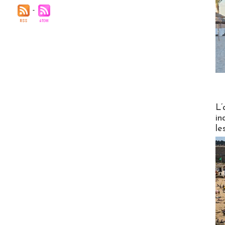
Partez
L’
in
le